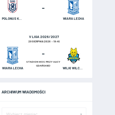
-
POLONUS KAZIMIERZ BISKUPI
WIARA LECHA
V LIGA 2026/2027
29 SIERPNIA 2026
19:45
-
STADION MOS PRZY ULICY
GDAŃSKIEJ
WIARA LECHA
WILKI WILCZYN
ARCHIWUM WIADOMOŚCI
ARCHIWUM