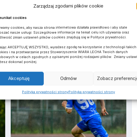
Zarządzaj zgodami plików cookie
unikat cookies
wamy cookies, aby nasza strona internetowa działała prawidłowo i aby stale
pszać nasze usługi. Szczegółowe informacje na temat celu ich używania oraz
liwość zmian ustawień plików cookies znajdują się w Polityce prywatności.
HARE ON WHATSAPP
SHARE ON TELEGRAM
SHARE ON LINKEDIN
kając AKCEPTUJĘ WSZYSTKO, wyrażasz zgodę na korzystanie z technologii takich 
kies i na przetwarzanie przez Stowarzyszenie WIARA LECHA Twoich danych
bowych w celach zgodnych z opisanymi poniżej rodzajami plików. Zmiany ustaw
esz dokonać poniżej.
Akceptuję
Odmów
Zobacz preferencj
SPARING
Polityka prywatności strony
Polityka prywatności strony