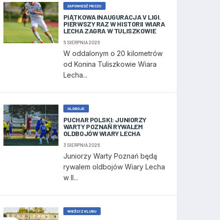
ZAPOWIEDŹ MECZU
PIĄTKOWA INAUGURACJA V LIGI.
PIERWSZY RAZ W HISTORII WIARA
LECHA ZAGRA W TULISZKOWIE
5 SIERPNIA 2026
W oddalonym o 20 kilometrów
od Konina Tuliszkowie Wiara
Lecha...
OLDBOJE
PUCHAR POLSKI: JUNIORZY
WARTY POZNAŃ RYWALEM
OLDBOJÓW WIARY LECHA
3 SIERPNIA 2026
Juniorzy Warty Poznań będą
rywalem oldbojów Wiary Lecha
w II...
WIEŚCI Z KLUBU