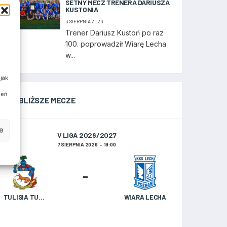
SETNY MECZ TRENERA DARIUSZA
KUSTONIA
3 SIERPNIA 2026
Trener Dariusz Kustoń po raz
100. poprowadził Wiarę Lecha
w...
jak
ień
NAJBLIŻSZE MECZE
e
V LIGA 2026/2027
7 SIERPNIA 2026
19:00
-
TULISIA TULISZKÓW
WIARA LECHA