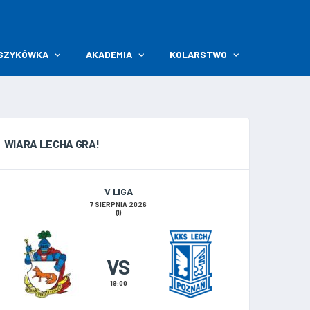
SZYKÓWKA
AKADEMIA
KOLARSTWO
WIARA LECHA GRA!
V LIGA
7 SIERPNIA 2026
(1)
VS
19:00