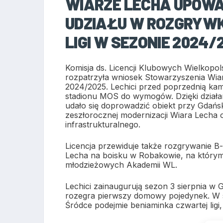
WIARZE LECHA UPOWA
UDZIAŁU W ROZGRYWK
LIGI W SEZONIE 2024/
Komisja ds. Licencji Klubowych Wielkopol
rozpatrzyła wniosek Stowarzyszenia Wiar
2024/2025. Lechici przed poprzednią kam
stadionu MOS do wymogów. Dzięki działa
udało się doprowadzić obiekt przy Gdańsk
zeszłorocznej modernizacji Wiara Lecha 
infrastrukturalnego.
Licencja przewiduje także rozgrywanie 
Lecha na boisku w Robakowie, na który
młodzieżowych Akademii WL.
Lechici zainaugurują sezon 3 sierpnia w 
rozegra pierwszy domowy pojedynek. W so
Śródce podejmie beniaminka czwartej ligi,