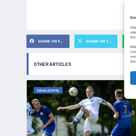
Kom
Uży
ule
moż
SHARE ON FACEBOOK
SHARE ON TWITTER
S
Kli
coo
oso
moż
OTHER ARTICLES
DRUGI ZESPÓŁ