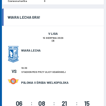
0
WIARA LECHA GRA!
V LIGA
15 SIERPNIA 2026
(2)
WIARA LECHA
19:30
VS
STADION MOS PRZY ULICY GDAŃSKIEJ
POLONIA II ŚRODA WIELKOPOLSKA
06
08
21
14