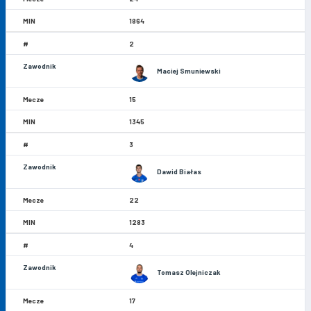
1864
2
Maciej Smuniewski
15
1345
3
Dawid Białas
22
1283
4
Tomasz Olejniczak
17