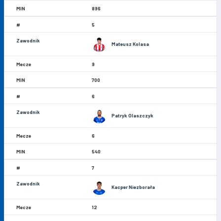
896
5
Mateusz Kolasa
9
700
6
Patryk Olaszczyk
6
540
7
Kacper Niezborała
12