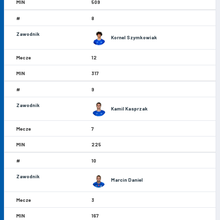
509
8
Kornel Szymkowiak
12
317
9
Kamil Kasprzak
7
225
10
Marcin Daniel
3
167