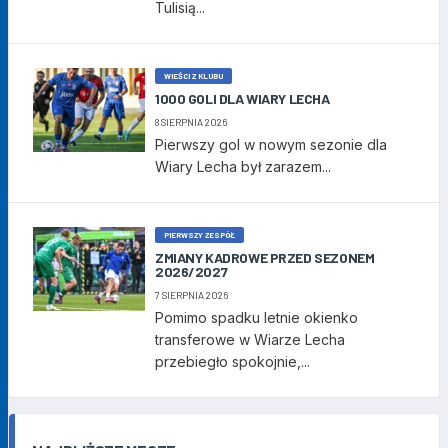
Tulisią...
WIEŚCI Z KLUBU
1000 GOLI DLA WIARY LECHA
8 SIERPNIA 2026
Pierwszy gol w nowym sezonie dla
Wiary Lecha był zarazem...
PIERWSZY ZESPÓŁ
ZMIANY KADROWE PRZED SEZONEM
2026/2027
7 SIERPNIA 2026
Pomimo spadku letnie okienko
transferowe w Wiarze Lecha
przebiegło spokojnie,...