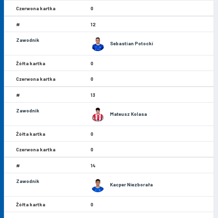
0
12
Sebastian Potocki
0
0
13
Mateusz Kolasa
0
0
14
Kacper Niezborała
0