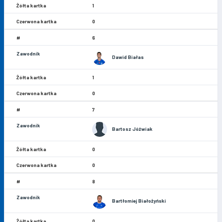
1
0
6
Dawid Białas
1
0
7
Bartosz Jóźwiak
0
0
8
Bartłomiej Białożyński
0