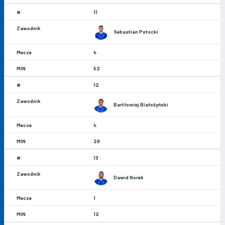
11
Sebastian Potocki
4
52
12
Bartłomiej Białożyński
4
28
13
Dawid Norek
1
12