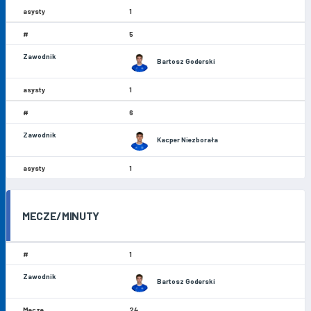
1
5
Bartosz Goderski
1
6
Kacper Niezborała
1
MECZE/MINUTY
1
Bartosz Goderski
24