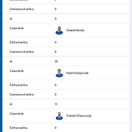
0
9
Dawid Norek
0
0
10
Kamil Kasprzak
0
0
11
Patryk Olaszczyk
0