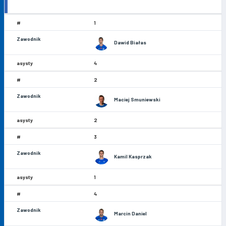
1
Dawid Białas
4
2
Maciej Smuniewski
2
3
Kamil Kasprzak
1
4
Marcin Daniel