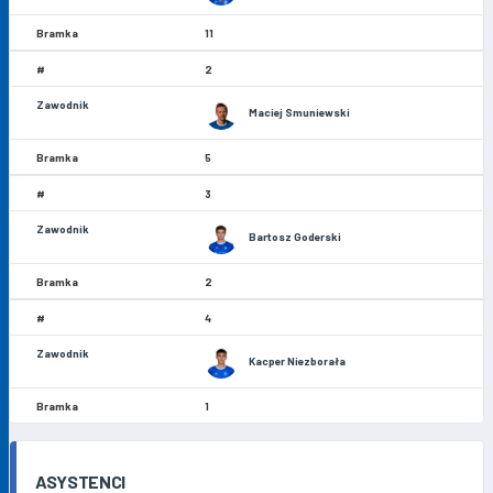
11
2
Maciej Smuniewski
5
3
Bartosz Goderski
2
4
Kacper Niezborała
1
ASYSTENCI