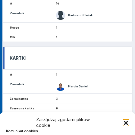
14
Bartosz Jóźwiak
1
1
KARTKI
1
Marcin Daniel
3
0
2
Zarządzaj zgodami plików
cookie
Tomasz Olejniczak
Komunikat cookies