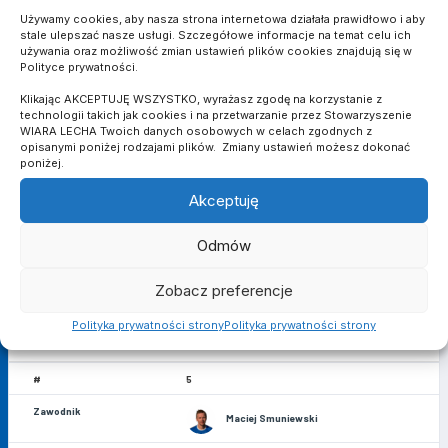
Używamy cookies, aby nasza strona internetowa działała prawidłowo i aby
2
stale ulepszać nasze usługi. Szczegółowe informacje na temat celu ich
używania oraz możliwość zmian ustawień plików cookies znajdują się w
0
Polityce prywatności.
3
Klikając AKCEPTUJĘ WSZYSTKO, wyrażasz zgodę na korzystanie z
technologii takich jak cookies i na przetwarzanie przez Stowarzyszenie
Bartosz Goderski
WIARA LECHA Twoich danych osobowych w celach zgodnych z
opisanymi poniżej rodzajami plików. Zmiany ustawień możesz dokonać
poniżej.
2
Akceptuję
0
4
Odmów
Kornel Szymkowiak
Zobacz preferencje
1
Polityka prywatności strony
Polityka prywatności strony
0
5
Maciej Smuniewski