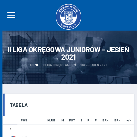
II LIGA OKRĘGOWA JUNIORÓW – JESIEŃ
2021
HOME
II LIGA OKRĘGOWA JUNIORÓW – JESIEŃ 2021
TABELA
POS
KLUB
M
PKT
Z
R
P
BR+
BR-
+/-
1