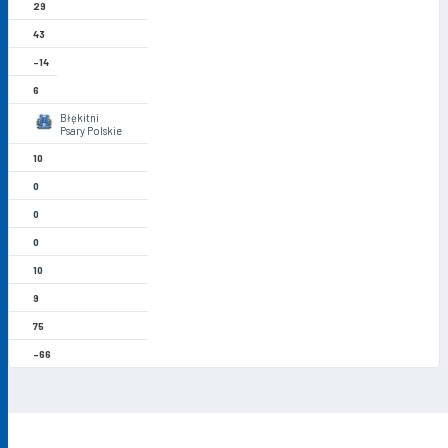
29
43
-14
6
Błękitni
Psary Polskie
10
0
0
0
10
9
75
-66