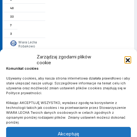
40
33
7
3
Wiara Lecha
Robakowo
10
Zarządzaj zgodami plików
cookie
15
Komunikat cookies
4
Używamy cookies, aby nasza strona internetowa działała prawidłowo i aby
3
stale ulepszać nasze usługi. Szczegółowe informacje na temat celu ich
używania oraz możliwość zmian ustawień plików cookies znajdują się w
3
Polityce prywatności.
30
Klikając AKCEPTUJĘ WSZYSTKO, wyrażasz zgodę na korzystanie z
36
technologii takich jak cookies i na przetwarzanie przez Stowarzyszenie
WIARA LECHA Twoich danych osobowych w celach zgodnych z
-6
opisanymi poniżej rodzajami plików. Zmiany ustawień możesz dokonać
poniżej.
4
Vitcovia
Akceptuję
Witkowo