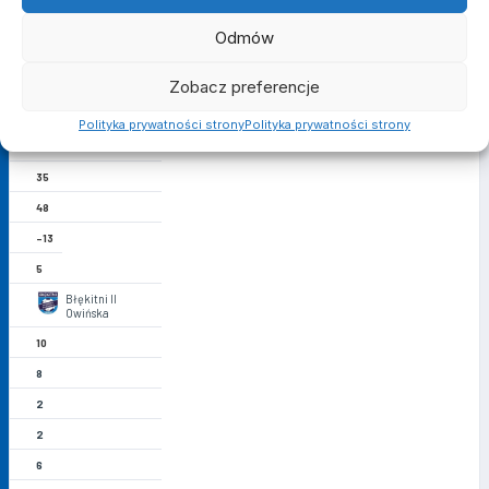
10
Odmów
11
Zobacz preferencje
3
2
Polityka prywatności strony
Polityka prywatności strony
3
35
48
-13
5
Błękitni II
Owińska
10
8
2
2
6