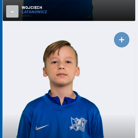
WOJCIECH
-
LATANOWICZ
OBROŃCA