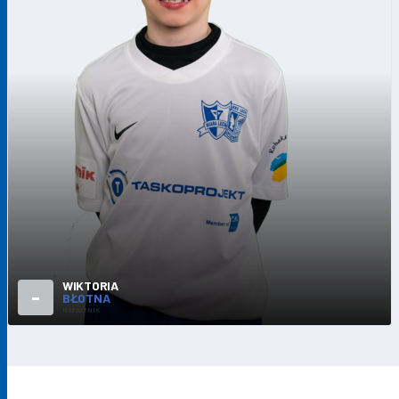
WIKTORIA
-
BŁOTNA
NAPASTNIK