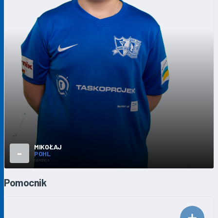
MIKOŁAJ
-
POHL
OBROŃCA
Pomocnik