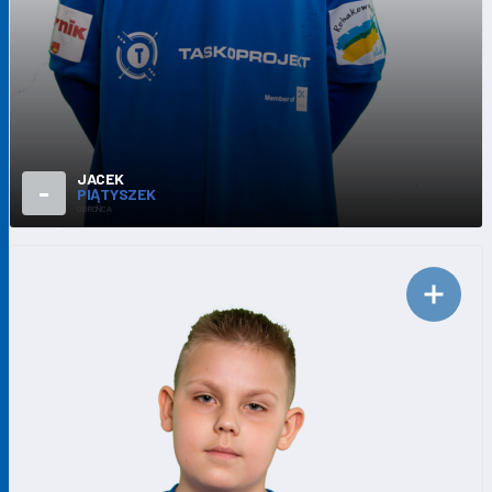
JACEK
-
PIĄTYSZEK
OBROŃCA