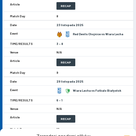
RECAP
8
23 listopada 2025
Red Devils Chojnice vs Wiara Lecha
3 - 8
N/A
RECAP
9
29 listopada 2025
Wiara Lecha vs Futbalo Białystok
6 - 1
N/A
RECAP
10