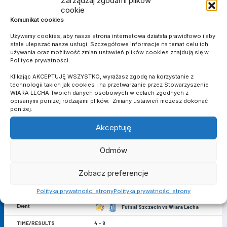
Zarządzaj zgodami plików
6 grudnia 2025
cookie
AZS UW Warszawa vs Wiara Lecha
Komunikat cookies
3 - 7
Używamy cookies, aby nasza strona internetowa działała prawidłowo i aby
stale ulepszać nasze usługi. Szczegółowe informacje na temat celu ich
N/A
używania oraz możliwość zmian ustawień plików cookies znajdują się w
Polityce prywatności.
RECAP
Klikając AKCEPTUJĘ WSZYSTKO, wyrażasz zgodę na korzystanie z
11
technologii takich jak cookies i na przetwarzanie przez Stowarzyszenie
WIARA LECHA Twoich danych osobowych w celach zgodnych z
18 stycznia 2026
opisanymi poniżej rodzajami plików. Zmiany ustawień możesz dokonać
poniżej.
KS Gniezno vs Wiara Lecha
Akceptuję
2 - 5
N/A
Odmów
RECAP
Zobacz preferencje
12
Polityka prywatności strony
Polityka prywatności strony
31 stycznia 2026
Futsal Szczecin vs Wiara Lecha
4 - 8