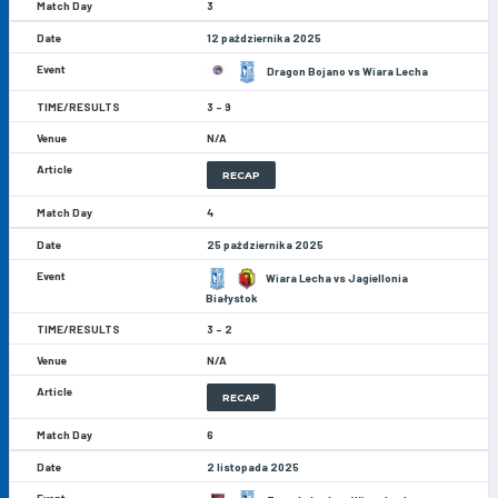
3
12 października 2025
Dragon Bojano vs Wiara Lecha
3 - 9
N/A
RECAP
4
25 października 2025
Wiara Lecha vs Jagiellonia
Białystok
3 - 2
N/A
RECAP
6
2 listopada 2025