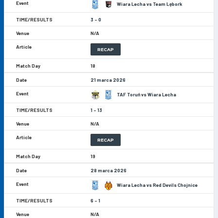
Wiara Lecha vs Team Lębork
3 - 0
N/A
RECAP
18
21 marca 2026
TAF Toruń vs Wiara Lecha
1 - 13
N/A
RECAP
19
28 marca 2026
Wiara Lecha vs Red Devils Chojnice
6 - 1
N/A