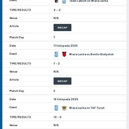
Team Lębork vs Wiara Lecha
2 - 2
N/A
RECAP
7
11 listopada 2025
Wiara Lecha vs Bonito Białystok
7 - 2
N/A
RECAP
5
16 listopada 2025
Wiara Lecha vs TAF Toruń
12 - 0
N/A