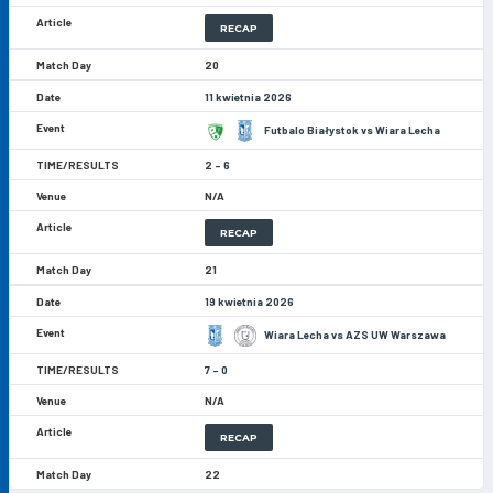
RECAP
20
11 kwietnia 2026
Futbalo Białystok vs Wiara Lecha
2 - 6
N/A
RECAP
21
19 kwietnia 2026
Wiara Lecha vs AZS UW Warszawa
7 - 0
N/A
RECAP
22