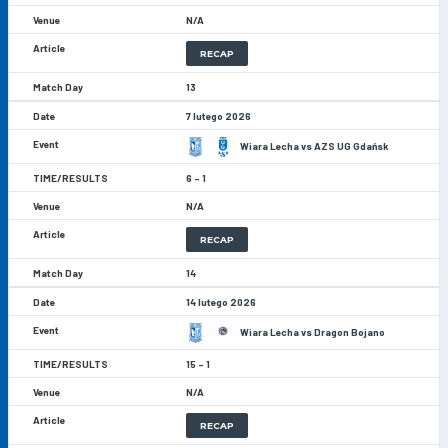
N/A
RECAP
13
7 lutego 2026
Wiara Lecha vs AZS UG Gdańsk
6 - 1
N/A
RECAP
14
14 lutego 2026
Wiara Lecha vs Dragon Bojano
15 - 1
N/A
RECAP