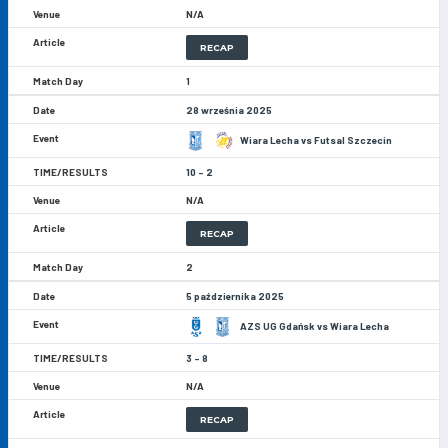
N/A
RECAP
1
28 września 2025
Wiara Lecha vs Futsal Szczecin
10 - 2
N/A
RECAP
2
5 października 2025
AZS UG Gdańsk vs Wiara Lecha
3 - 8
N/A
RECAP