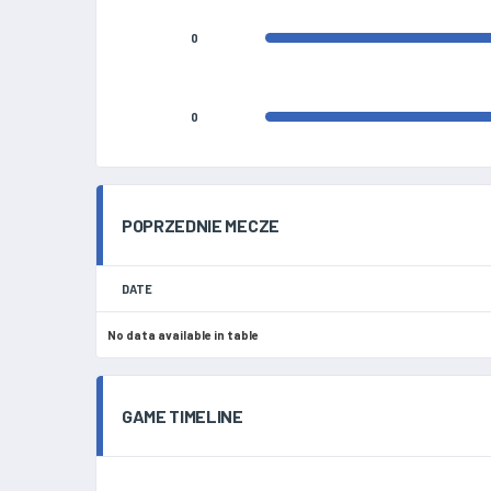
0
0
POPRZEDNIE MECZE
DATE
No data available in table
GAME TIMELINE