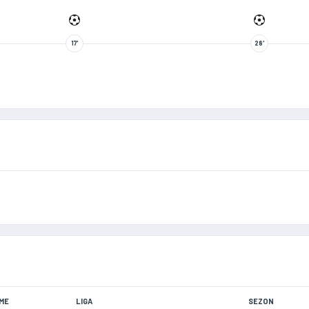
17'
28'
ME
LIGA
SEZON