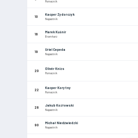
Pomocnik
Kacper Zydorczyk
10
Napastnik
Marek Kuśnir
18
Bramkarz
Uriel Cepeda
19
Napastnik
Olivér Knizs
20
Pomocnik
Kacper Korytny
22
Pomocnik
Jakub Kozłowski
28
Napastnik
Michał Niedźwiedzki
90
Napastnik