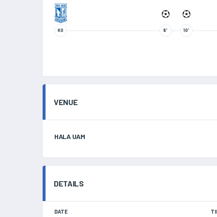
KO
8'
10'
VENUE
HALA UAM
DETAILS
DATE
TI