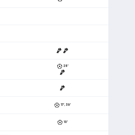
28'
17', 39'
10'