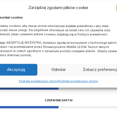
Zarządzaj zgodami plików cookie
unikat cookies
wamy cookies, aby nasza strona internetowa działała prawidłowo i aby stale
pszać nasze usługi. Szczegółowe informacje na temat celu ich używania oraz
liwość zmian ustawień plików cookies znajdują się w Polityce prywatności.
kając AKCEPTUJĘ WSZYSTKO, wyrażasz zgodę na korzystanie z technologii takich 
BRAMKI
kies i na przetwarzanie przez Stowarzyszenie WIARA LECHA Twoich danych
bowych w celach zgodnych z opisanymi poniżej rodzajami plików. Zmiany ustaw
esz dokonać poniżej.
ASYSTY
Akceptuję
Odmów
Zobacz preferencj
Polityka prywatności strony
Polityka prywatności strony
ŻÓŁTE KARTKI
CZERWONE KARTKI