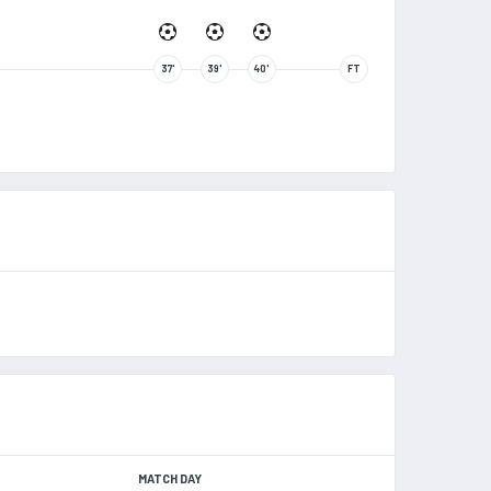
37'
39'
40'
FT
MATCH DAY