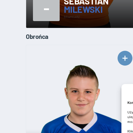
SEBASTIAN
-
MILEWSKI
BRAMKARZ
Obrońca
Kom
Uży
ule
moż
Kli