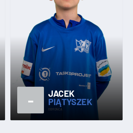
JACEK
-
PIĄTYSZEK
OBROŃCA