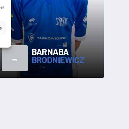
ień
e
BARNABA
-
BRODNIEWICZ
OBROŃCA