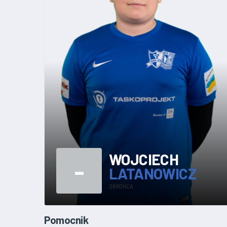
WOJCIECH
-
LATANOWICZ
OBROŃCA
Pomocnik