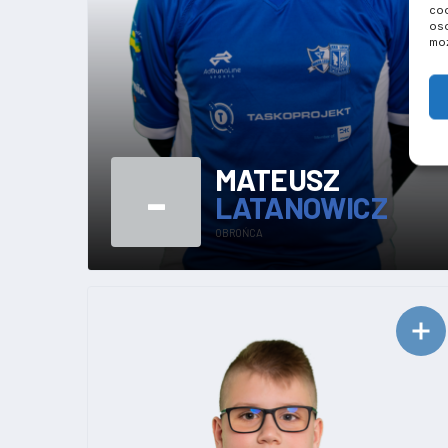
coo
oso
moż
MATEUSZ
-
LATANOWICZ
OBROŃCA