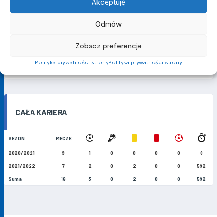
Akceptuję
II LIGA OKRĘGOWA (RUNDA WIOSENNA)
Odmów
SEZON
KLUB
MECZE
Zobacz preferencje
Wiara Lecha
2020/2021
9
1
0
0
0
0
0
Robakowo
Polityka prywatności strony
Polityka prywatności strony
Suma
-
9
1
0
0
0
0
0
CAŁA KARIERA
SEZON
MECZE
2020/2021
9
1
0
0
0
0
0
2021/2022
7
2
0
2
0
0
592
Suma
16
3
0
2
0
0
592