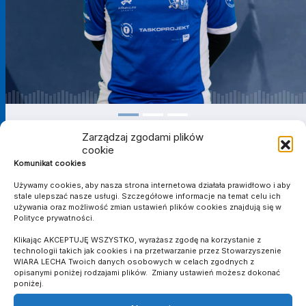
Zarządzaj zgodami plików
cookie
Komunikat cookies
II LIGA OKRĘGOWA - JUNIORZY
Używamy cookies, aby nasza strona internetowa działała prawidłowo i aby
stale ulepszać nasze usługi. Szczegółowe informacje na temat celu ich
używania oraz możliwość zmian ustawień plików cookies znajdują się w
Polityce prywatności.
SEZON
KLUB
MECZE
Klikając AKCEPTUJĘ WSZYSTKO, wyrażasz zgodę na korzystanie z
Wiara Lecha
2021/2022
7
2
0
2
0
0
592
Robakowo
technologii takich jak cookies i na przetwarzanie przez Stowarzyszenie
WIARA LECHA Twoich danych osobowych w celach zgodnych z
Suma
-
7
2
0
2
0
0
592
opisanymi poniżej rodzajami plików. Zmiany ustawień możesz dokonać
poniżej.