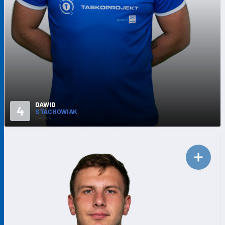
DAWID
4
STACHOWIAK
OBROŃCA