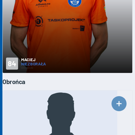
MACIEJ
84
NIEZBORAŁA
BRAMKARZ
Obrońca