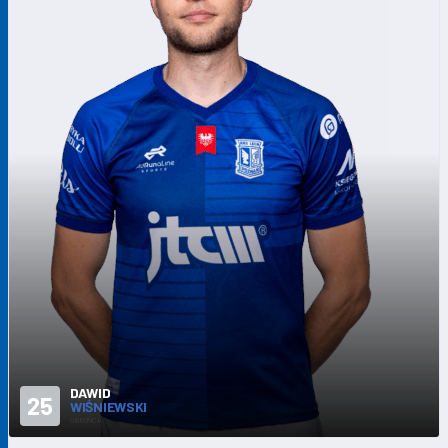
DAWID
25
WIŚNIEWSKI
OBROŃCA