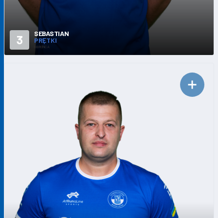
SEBASTIAN
3
PRĘTKI
OBROŃCA