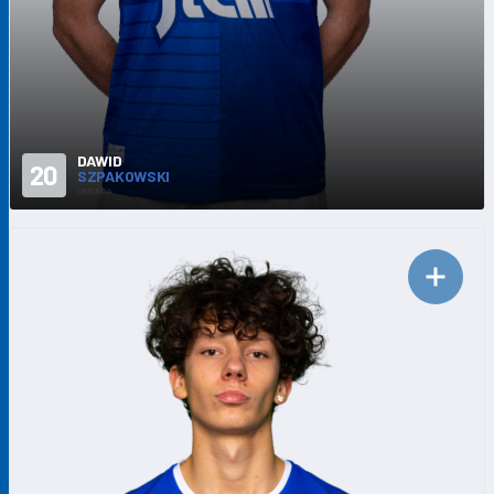
DAWID
20
SZPAKOWSKI
OBROŃCA