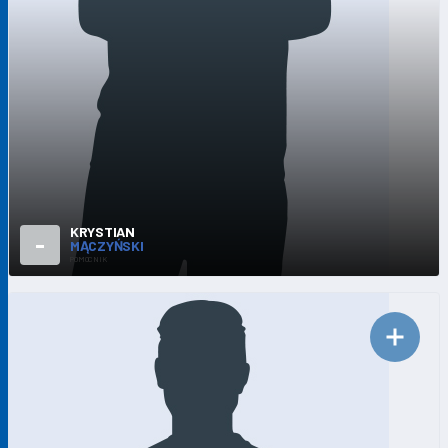
KRYSTIAN
-
MĄCZYŃSKI
POMOCNIK