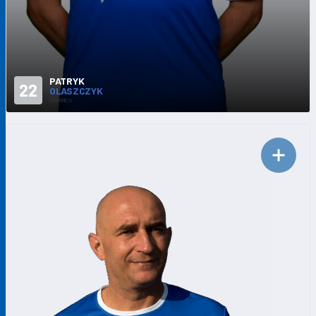
PATRYK
22
OLASZCZYK
OBROŃCA