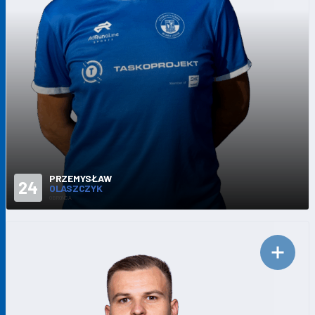
PRZEMYSŁAW
24
OLASZCZYK
OBROŃCA