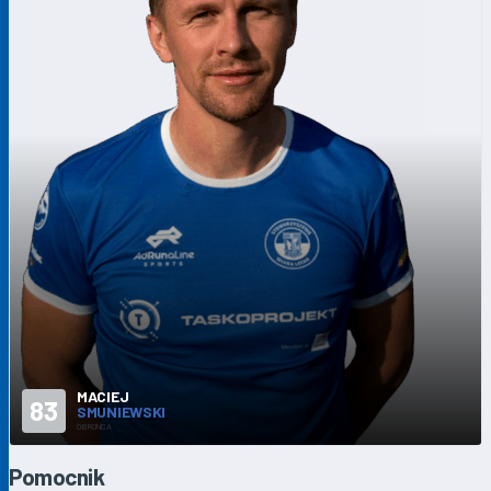
MACIEJ
83
SMUNIEWSKI
OBROŃCA
Pomocnik