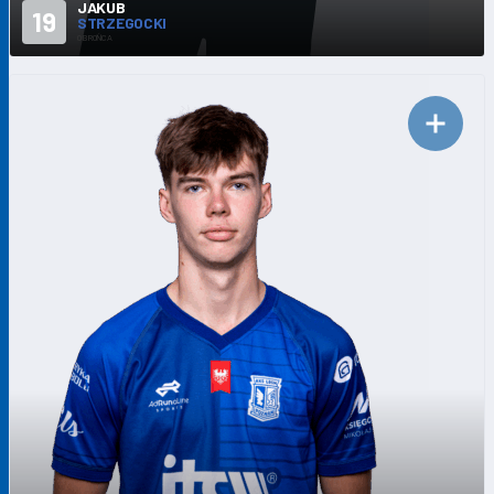
JAKUB
19
STRZEGOCKI
OBROŃCA