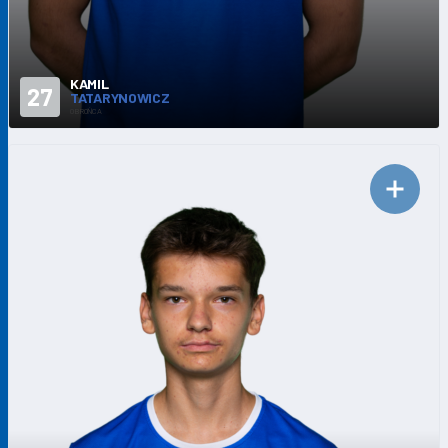
KAMIL
27
TATARYNOWICZ
OBROŃCA