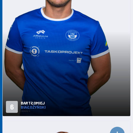
BARTŁOMIEJ
6
BIAŁOŻYŃSKI
OBROŃCA