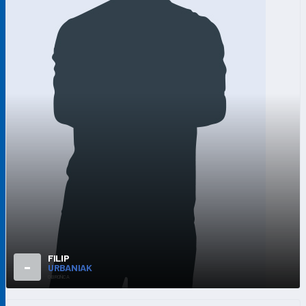
FILIP
-
URBANIAK
OBROŃCA