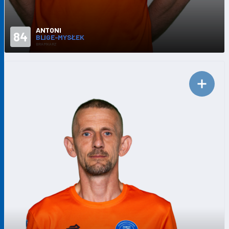
ANTONI
84
BLIGE-MYSŁEK
BRAMKARZ