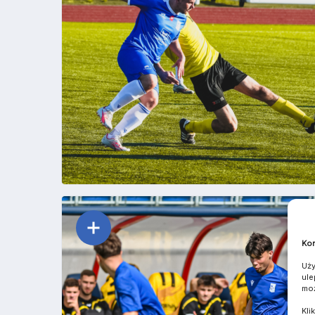
Kom
Uży
ule
moż
Kli