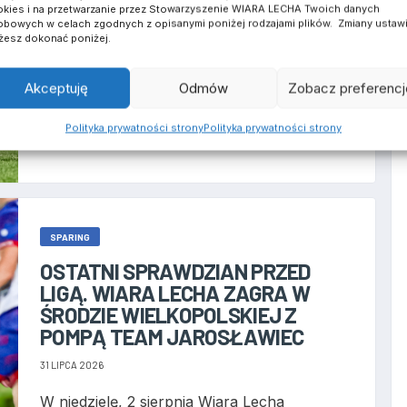
kies i na przetwarzanie przez Stowarzyszenie WIARA LECHA Twoich danych
bowych w celach zgodnych z opisanymi poniżej rodzajami plików. Zmiany ustaw
Wiara Lecha zwyciężyła w ostatnim
esz dokonać poniżej.
sprawdzianie przed startem rozgrywek
ligowych. W niedzielny poranek na stadionie
w Środzie Wielkopolskim Kibole pokonali
Akceptuję
Odmów
Zobacz preferencj
Pompę Team Jarosławiec. Po...
Polityka prywatności strony
Polityka prywatności strony
SPARING
OSTATNI SPRAWDZIAN PRZED
LIGĄ. WIARA LECHA ZAGRA W
ŚRODZIE WIELKOPOLSKIEJ Z
POMPĄ TEAM JAROSŁAWIEC
31 LIPCA 2026
W niedzielę, 2 sierpnia Wiara Lecha