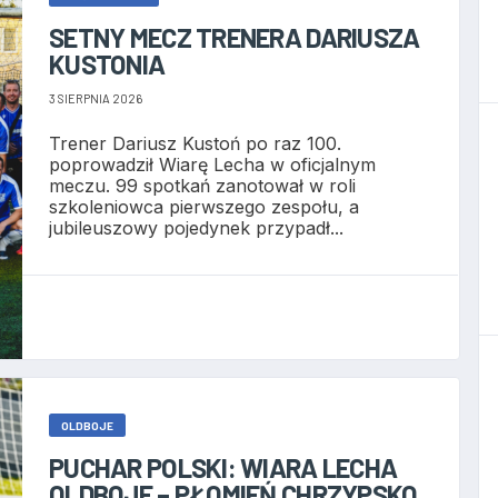
SETNY MECZ TRENERA DARIUSZA
KUSTONIA
3 SIERPNIA 2026
Trener Dariusz Kustoń po raz 100.
poprowadził Wiarę Lecha w oficjalnym
meczu. 99 spotkań zanotował w roli
szkoleniowca pierwszego zespołu, a
jubileuszowy pojedynek przypadł...
OLDBOJE
PUCHAR POLSKI: WIARA LECHA
OLDBOJE – PŁOMIEŃ CHRZYPSKO