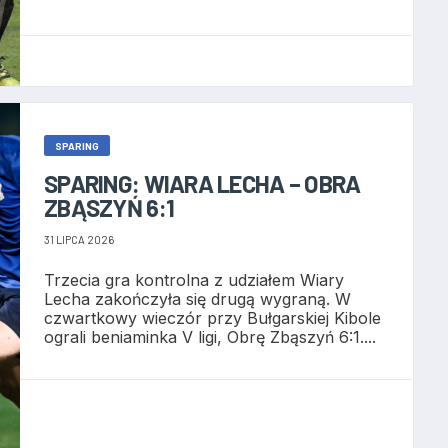
SPARING
SPARING: WIARA LECHA – OBRA
ZBĄSZYŃ 6:1
31 LIPCA 2026
Trzecia gra kontrolna z udziałem Wiary
Lecha zakończyła się drugą wygraną. W
czwartkowy wieczór przy Bułgarskiej Kibole
ograli beniaminka V ligi, Obrę Zbąszyń 6:1....