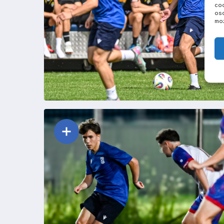
coo
oso
moż