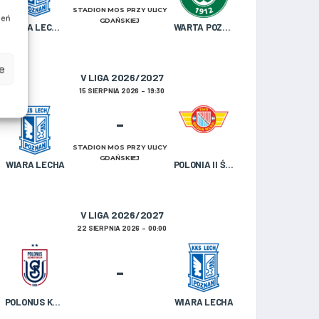
STADION MOS PRZY ULICY
ień
GDAŃSKIEJ
WIARA LECHA OLDBOJE
WARTA POZNAŃ U-19
e
V LIGA 2026/2027
15 SIERPNIA 2026
19:30
-
STADION MOS PRZY ULICY
GDAŃSKIEJ
WIARA LECHA
POLONIA II ŚRODA WIELKOPOLSKA
V LIGA 2026/2027
22 SIERPNIA 2026
00:00
-
POLONUS KAZIMIERZ BISKUPI
WIARA LECHA