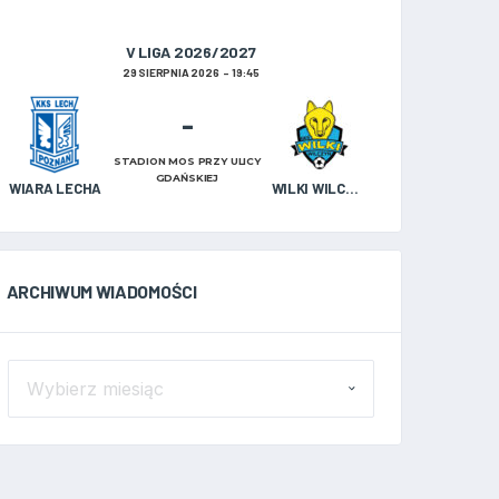
V LIGA 2026/2027
29 SIERPNIA 2026
19:45
-
STADION MOS PRZY ULICY
GDAŃSKIEJ
WIARA LECHA
WILKI WILCZYN
ARCHIWUM WIADOMOŚCI
ARCHIWUM
WIADOMOŚCI