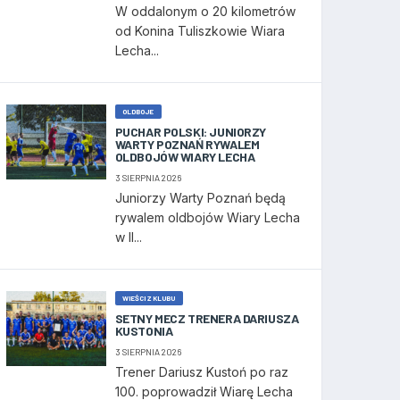
W oddalonym o 20 kilometrów
od Konina Tuliszkowie Wiara
Lecha...
OLDBOJE
PUCHAR POLSKI: JUNIORZY
WARTY POZNAŃ RYWALEM
OLDBOJÓW WIARY LECHA
3 SIERPNIA 2026
Juniorzy Warty Poznań będą
rywalem oldbojów Wiary Lecha
w II...
WIEŚCI Z KLUBU
SETNY MECZ TRENERA DARIUSZA
KUSTONIA
3 SIERPNIA 2026
Trener Dariusz Kustoń po raz
100. poprowadził Wiarę Lecha