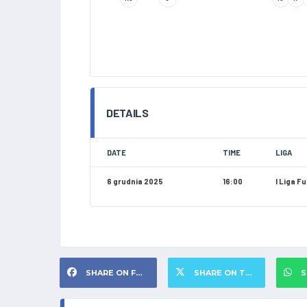
DETAILS
DATE
TIME
LIGA
6 grudnia 2025
16:00
I Liga F
SHARE ON FACEBOOK
SHARE ON TWITTER
S