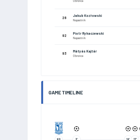
Obrońca
Jakub Kozłowski
28
Napastnik
Piotr Rykaczewski
92
Napastnik
Mátyás Kajtár
93
Obrońca
GAME TIMELINE
KO
3'
16'
17'