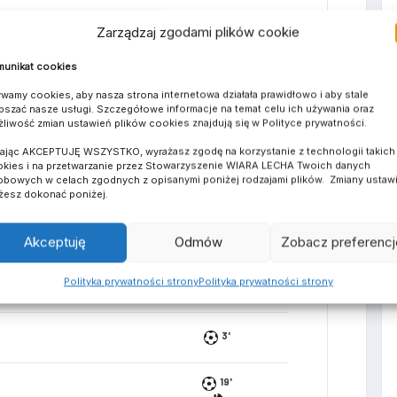
Zarządzaj zgodami plików cookie
unikat cookies
wamy cookies, aby nasza strona internetowa działała prawidłowo i aby stale
pszać nasze usługi. Szczegółowe informacje na temat celu ich używania oraz
16', 39'
liwość zmian ustawień plików cookies znajdują się w Polityce prywatności.
kając AKCEPTUJĘ WSZYSTKO, wyrażasz zgodę na korzystanie z technologii takich 
kies i na przetwarzanie przez Stowarzyszenie WIARA LECHA Twoich danych
bowych w celach zgodnych z opisanymi poniżej rodzajami plików. Zmiany ustaw
esz dokonać poniżej.
17', 25', 33'
Akceptuję
Odmów
Zobacz preferencj
Polityka prywatności strony
Polityka prywatności strony
3'
19'