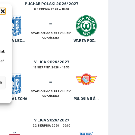
PUCHAR POLSKI 2026/2027
8 SIERPNIA 2026
16:00
-
STADION MOS PRZY ULICY
GDAŃSKIEJ
WIARA LECHA OLDBOJE
WARTA POZNAŃ U-19
jak
ień
V LIGA 2026/2027
15 SIERPNIA 2026
19:30
-
e
STADION MOS PRZY ULICY
GDAŃSKIEJ
WIARA LECHA
POLONIA II ŚRODA WIELKOPOLSKA
V LIGA 2026/2027
22 SIERPNIA 2026
00:00