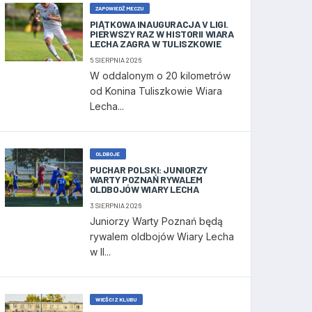
ZAPOWIEDŹ MECZU
PIĄTKOWA INAUGURACJA V LIGI.
PIERWSZY RAZ W HISTORII WIARA
LECHA ZAGRA W TULISZKOWIE
5 SIERPNIA 2026
W oddalonym o 20 kilometrów
od Konina Tuliszkowie Wiara
Lecha...
OLDBOJE
PUCHAR POLSKI: JUNIORZY
WARTY POZNAŃ RYWALEM
OLDBOJÓW WIARY LECHA
3 SIERPNIA 2026
Juniorzy Warty Poznań będą
rywalem oldbojów Wiary Lecha
w II...
WIEŚCI Z KLUBU