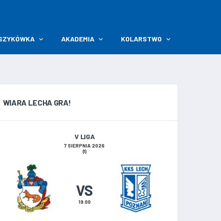
SZYKÓWKA
AKADEMIA
KOLARSTWO
WIARA LECHA GRA!
V LIGA
7 SIERPNIA 2026
(1)
VS
19:00