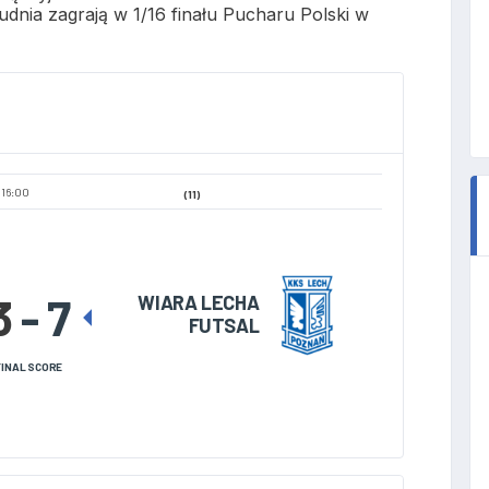
udnia zagrają w 1/16 finału Pucharu Polski w
16:00
(11)
3
-
7
WIARA LECHA
FUTSAL
FINAL SCORE