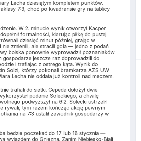
iary Lecha dziesiątym kompletem punktów.
raklasy 7:3, choć po kwadransie gry na tablicy
dzenie. W 2. minucie wynik otworzył Kacper
opełnił formalności, kierując piłkę do pustej
yrównali dziesięć minut później, grając w
e zmienili, ale stracili gola — jedno z podań
ołowy boiska ponownie wyprowadził poznaniaków
 gospodarze jeszcze raz doprowadzili do
dzie i trafiając z ostrego kąta. Wynik do
artin Solzi, którzy pokonali bramkarza AZS UW
iara Lecha nie oddała już kontroli nad meczem.
nie trafiali do siatki. Cepeda dołożył dwie
 wykorzystał podanie Soleckiego, a chwilę
olnego podwyższył na 6:2. Solecki ustrzelił
zie rywali, tym razem kończąc akcję pewnym
otkania na 7:3 ustalił zawodnik gospodarzy w
ba będzie poczekać do 17 lub 18 stycznia —
ą wyjazdem do Gniezna. Zanim Niebiesko-Biali