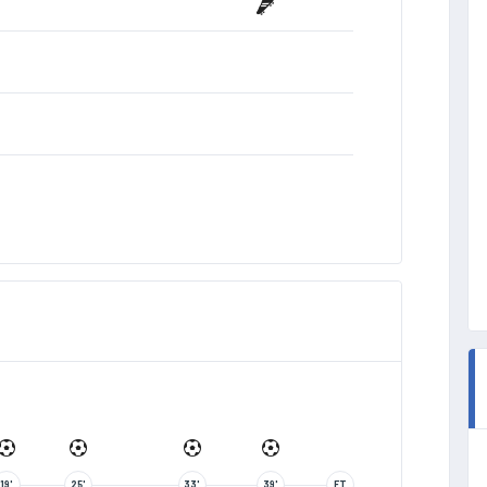
19'
25'
33'
39'
FT