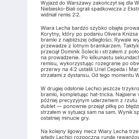
Wyjazd do Warszawy zakończył się dla W
Niebiesko-Biali ograli spadkowicza z Ekst
widniał remis 2:2.
Wiara Lecha bardzo szybko objęła prowa
Korytny, który po podaniu Olivera Knizsa d
bramki z najbliższej odległości. Rywale w
przewadze z lotnym bramkarzem. Taktyki ni
przeciął Dominik Solecki i strzałem z p
na prowadzenie. Po kilkunastu sekundach
remisu, wykorzystując rozegranie po obwo
przerwy na 4:2 ustalili Uriel Cepeda i M
strzałami z dystansu. Od tego momentu W
W drugiej odsłonie Lechici jeszcze trzykrot
bramki, kompletując hat-tricka. Najpierw
później precyzyjnym uderzeniem z rzutu w
dublet — ponownie przejął piłkę po błęd
strzałem w sytuacji sam na sam. Wynik sp
ostatniej minucie gry.
Na kolejny ligowy mecz Wiary Lecha trze
wtedy Lechici rozpoczną rundę rewanżow