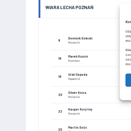
WIARA LECHA POZNAŃ
Kom
Uży
ule
Dominik Solecki
moż
9
Pomocnik
Kli
coo
Marek Kuśnir
18
oso
Bramkarz
moż
Uriel Cepeda
19
Napastnik
Olivér Knizs
20
Pomocnik
Kacper Korytny
22
Pomocnik
Martin Solzi
25