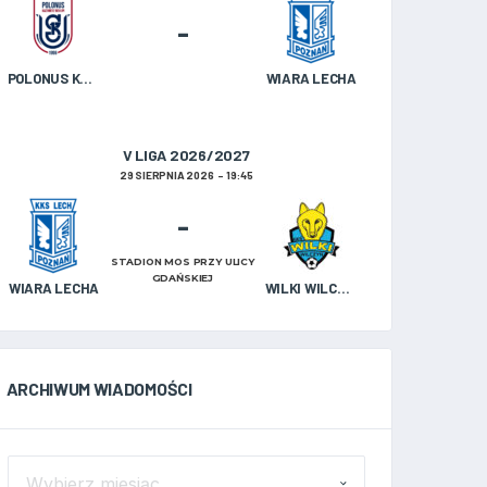
-
POLONUS KAZIMIERZ BISKUPI
WIARA LECHA
V LIGA 2026/2027
29 SIERPNIA 2026
19:45
-
STADION MOS PRZY ULICY
GDAŃSKIEJ
WIARA LECHA
WILKI WILCZYN
ARCHIWUM WIADOMOŚCI
ARCHIWUM