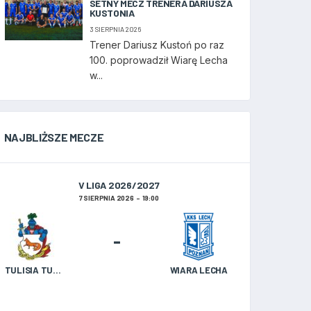
SETNY MECZ TRENERA DARIUSZA
KUSTONIA
3 SIERPNIA 2026
Trener Dariusz Kustoń po raz
100. poprowadził Wiarę Lecha
w...
NAJBLIŻSZE MECZE
V LIGA 2026/2027
7 SIERPNIA 2026
19:00
-
TULISIA TULISZKÓW
WIARA LECHA