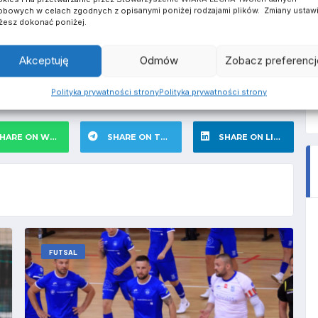
otę, 31 sierpnia o godzinie 14.
bowych w celach zgodnych z opisanymi poniżej rodzajami plików. Zmiany ustaw
esz dokonać poniżej.
:2)
dnik testowany – 6′ 19′
Akceptuję
Odmów
Zobacz preferencj
Polityka prywatności strony
Polityka prywatności strony
HARE ON WHATSAPP
SHARE ON TELEGRAM
SHARE ON LINKEDIN
FUTSAL