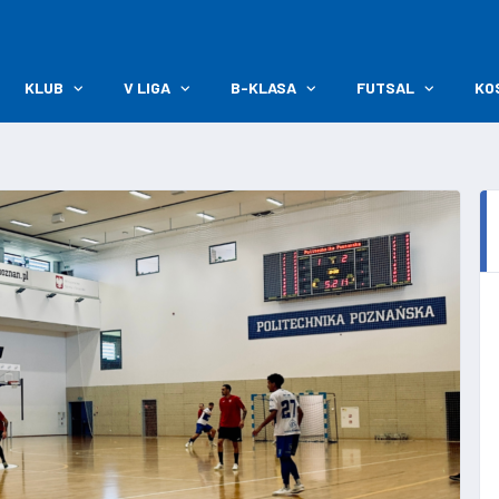
KLUB
V LIGA
B-KLASA
FUTSAL
KO