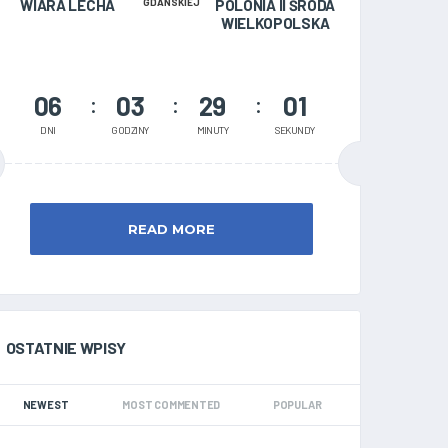
WIARA LECHA
GDAŃSKIEJ
POLONIA II ŚRODA
WIELKOPOLSKA
06
03
29
00
DNI
GODZINY
MINUTY
SEKUNDY
READ MORE
OSTATNIE WPISY
NEWEST
MOST COMMENTED
POPULAR