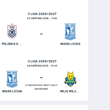
V LIGA 2026/2027
22 SIERPNIA 2026
11:00
-
POLONUS KAZIMIERZ BISKUPI
WIARA LECHA
V LIGA 2026/2027
29 SIERPNIA 2026
19:45
-
STADION MOS PRZY ULICY
GDAŃSKIEJ
WIARA LECHA
WILKI WILCZYN