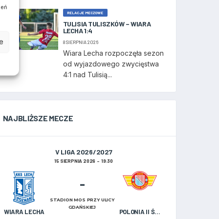
ień
RELACJE MECZOWE
TULISIA TULISZKÓW – WIARA
LECHA 1:4
e
8 SIERPNIA 2026
Wiara Lecha rozpoczęła sezon
od wyjazdowego zwycięstwa
4:1 nad Tulisią...
NAJBLIŻSZE MECZE
V LIGA 2026/2027
15 SIERPNIA 2026
19:30
-
STADION MOS PRZY ULICY
GDAŃSKIEJ
WIARA LECHA
POLONIA II ŚRODA WIELKOPOLSKA