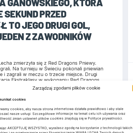
RA GANOWSKIEGO, KTÓRA
 SEKUND PRZED
 TO JEGO DRUGI GOL,
JEDEN Z ZAWODNIKÓW
Lecha zmierzyła się z Red Dragons Pniewy.
ygrali. Na turnieju w Świeciu pokonali pniewian
e i zagrali w meczu o trzecie miejsce. Drugi
uracją Ekstraklasy w wykonaniu Red Dragons.
zpoczęli znakomicie. Zdominowali lechitów, a
Zarządzaj zgodami plików cookie
adzenie, które powinno być okazalsze. Po
 żagle. Pięć minut po rozpoczęciu drugiej części
unikat cookies
w zdobył bramkę kontaktową, po której
ni trenera Dariusza Pieczyńskiego uzyskali
wamy cookies, aby nasza strona internetowa działała prawidłowo i aby stale
ba zdobył Oskar Ganowski, który w 34 min
pszać nasze usługi. Szczegółowe informacje na temat celu ich używania oraz
liwość zmian ustawień plików cookies znajdują się w Polityce prywatności.
ońcową syreną zdobył zwycięska bramkę.
kając AKCEPTUJĘ WSZYSTKO, wyrażasz zgodę na korzystanie z technologii takich 
rają w Polkowicach z miejscowym Górnikiem.
kies i na przetwarzanie przez Stowarzyszenie WIARA LECHA Twoich danych