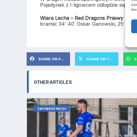
Pojedynek z I-ligowcem odbędzie się w sob
oso
moż
Wiara Lecha – Red Dragons Pniewy 3:2 (0
bramki: 34′ 40′ Oskar Ganowski, 25′ zawo
SHARE ON FACEBOOK
SHARE ON TWITTER
S
OTHER ARTICLES
ZAPOWIEDŹ MECZU