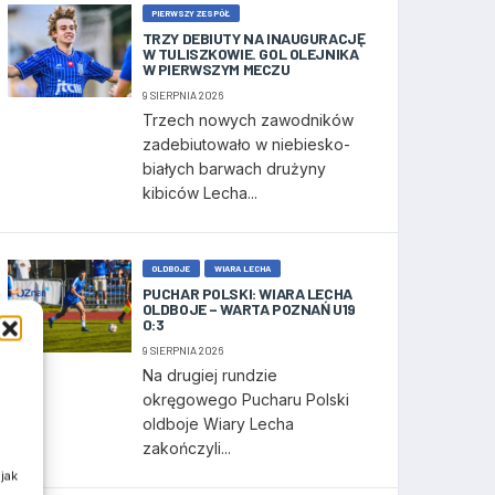
PIERWSZY ZESPÓŁ
TRZY DEBIUTY NA INAUGURACJĘ
W TULISZKOWIE. GOL OLEJNIKA
W PIERWSZYM MECZU
9 SIERPNIA 2026
Trzech nowych zawodników
zadebiutowało w niebiesko-
białych barwach drużyny
kibiców Lecha...
OLDBOJE
WIARA LECHA
PUCHAR POLSKI: WIARA LECHA
OLDBOJE – WARTA POZNAŃ U19
0:3
9 SIERPNIA 2026
Na drugiej rundzie
okręgowego Pucharu Polski
oldboje Wiary Lecha
zakończyli...
jak