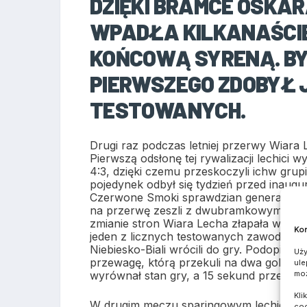
DZIĘKI BRAMCE OSKA
WPADŁA KILKANAŚCIE
KOŃCOWĄ SYRENĄ. BYŁ
PIERWSZEGO ZDOBYŁ 
TESTOWANYCH.
Drugi raz podczas letniej przerwy Wiara 
Pierwszą odsłonę tej rywalizacji lechici w
4:3, dzięki czemu przeskoczyli ichw grupi
pojedynek odbył się tydzień przed inaug
Czerwone Smoki sprawdzian generalny ro
na przerwę zeszli z dwubramkowym prow
zmianie stron Wiara Lecha złapała wiatr w
Kom
jeden z licznych testowanych zawodnikó
Niebiesko-Biali wrócili do gry. Podopiecz
Uży
przewagę, którą przekuli na dwa gole. O
ule
moż
wyrównał stan gry, a 15 sekund przed k
Kli
W drugim meczu sparingowym lechici zag
coo