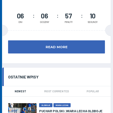
06
06
57
10
DNI
GODZINY
MINUTY
SEKUNDY
READ MORE
OSTATNIE WPISY
NEWEST
MOST COMMENTED
POPULAR
OLDBOJE
WIARA LECHA
PUCHAR POLSKI: WIARA LECHA OLDBOJE