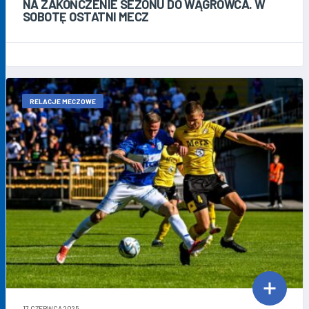
NA ZAKOŃCZENIE SEZONU DO WĄGROWCA. W
SOBOTĘ OSTATNI MECZ
RELACJE MECZOWE
17 CZERWCA 2025