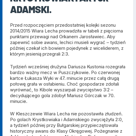
ADAMSKI.
Przed rozpoczęciem przedostatniej kolejki sezonu
2014/2015 Wiara Lecha prowadziła w tabeli z pięcioma
punktami przewagi nad Orkanem Jarosławiec. Aby
zapewnić sobie awans, lechici musieli wygrać – tydzień
później czekał ich bowiem pojedynek z wiceliderem, z
którym jesienią przegrali 2:3.
Tydzień wcześniej drużyna Dariusza Kustonia rozegrała
bardzo ważny mecz w Puszczykowie. Po czerwonej
kartce Łukasza Wyki w 47. minucie przez całą drugą
połowę grała w osłabieniu. Choć gospodarze zdołali
wyrównać, to Kibole wyszarpali zwycięstwo 3:2 –
decydującego gola zdobył Mariusz Górczak w 70.
minucie.
W Kleszczewie Wiara Lecha nie pozostawiła złudzeń.
Po golach Krystkowiaka i Adamskiego zwyciężyła 2:0,
a tydzień później przy Bułgarskiej przypieczętowała
historyczny awans do Klasy Okręgowej. Pożegnanie z