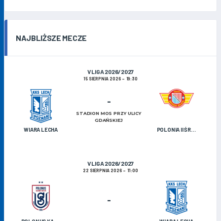
NAJBLIŻSZE MECZE
V LIGA 2026/2027
15 SIERPNIA 2026
19:30
-
STADION MOS PRZY ULICY
GDAŃSKIEJ
WIARA LECHA
POLONIA II ŚRODA WIELKOPOLSKA
V LIGA 2026/2027
22 SIERPNIA 2026
11:00
-