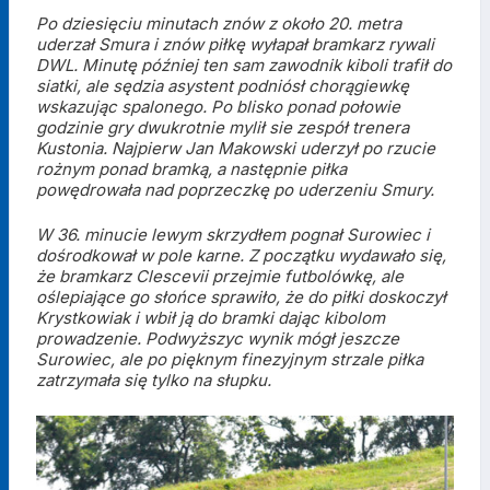
Po dziesięciu minutach znów z około 20. metra
uderzał Smura i znów piłkę wyłapał bramkarz rywali
DWL. Minutę później ten sam zawodnik kiboli trafił do
siatki, ale sędzia asystent podniósł chorągiewkę
wskazując spalonego. Po blisko ponad połowie
godzinie gry dwukrotnie mylił sie zespół trenera
Kustonia. Najpierw Jan Makowski uderzył po rzucie
rożnym ponad bramką, a następnie piłka
powędrowała nad poprzeczkę po uderzeniu Smury.
W 36. minucie lewym skrzydłem pognał Surowiec i
dośrodkował w pole karne. Z początku wydawało się,
że bramkarz Clescevii przejmie futbolówkę, ale
oślepiające go słońce sprawiło, że do piłki doskoczył
Krystkowiak i wbił ją do bramki dając kibolom
prowadzenie. Podwyższyc wynik mógł jeszcze
Surowiec, ale po pięknym finezyjnym strzale piłka
zatrzymała się tylko na słupku.