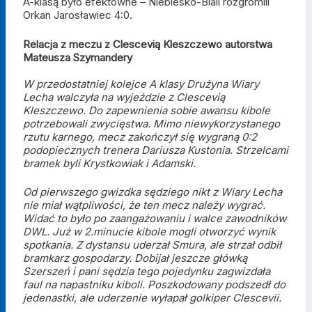
A-klasą było efektowne – Niebiesko-Biali rozgromili
Orkan Jarosławiec 4:0.
Relacja z meczu z Clescevią Kleszczewo autorstwa
Mateusza Szymandery
W przedostatniej kolejce A klasy Drużyna Wiary
Lecha walczyła na wyjeździe z Clescevią
Kleszczewo. Do zapewnienia sobie awansu kibole
potrzebowali zwycięstwa. Mimo niewykorzystanego
rzutu karnego, mecz zakończył się wygraną 0:2
podopiecznych trenera Dariusza Kustonia. Strzelcami
bramek byli Krystkowiak i Adamski.
Od pierwszego gwizdka sędziego nikt z Wiary Lecha
nie miał wątpliwości, że ten mecz należy wygrać.
Widać to było po zaangażowaniu i walce zawodników
DWL. Już w 2.minucie kibole mogli otworzyć wynik
spotkania. Z dystansu uderzał Smura, ale strzał odbił
bramkarz gospodarzy. Dobijał jeszcze główką
Szerszeń i pani sędzia tego pojedynku zagwizdała
faul na napastniku kiboli. Poszkodowany podszedł do
jedenastki, ale uderzenie wyłapał golkiper Clescevii.