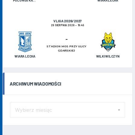
POLONUS KAZIMIERZ BISKUPI
WIARA LECHA
V LIGA 2026/2027
29 SIERPNIA 2026
19:45
-
STADION MOS PRZY ULICY
GDAŃSKIEJ
WIARA LECHA
WILKI WILCZYN
ARCHIWUM WIADOMOŚCI
ARCHIWUM
WIADOMOŚCI