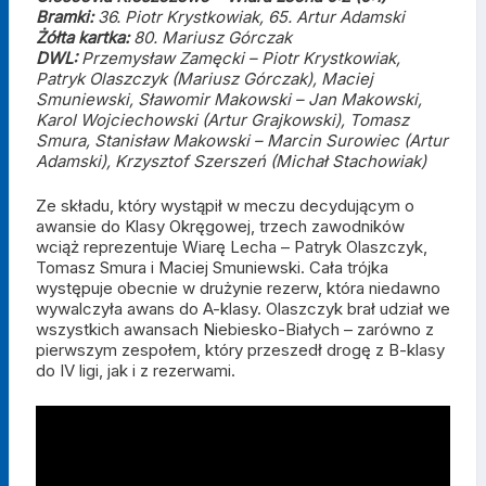
Bramki:
36. Piotr Krystkowiak, 65. Artur Adamski
Żółta kartka:
80. Mariusz Górczak
DWL:
Przemysław Zamęcki – Piotr Krystkowiak,
Patryk Olaszczyk (Mariusz Górczak), Maciej
Smuniewski, Sławomir Makowski – Jan Makowski,
Karol Wojciechowski (Artur Grajkowski), Tomasz
Smura, Stanisław Makowski – Marcin Surowiec (Artur
Adamski), Krzysztof Szerszeń (Michał Stachowiak)
Ze składu, który wystąpił w meczu decydującym o
awansie do Klasy Okręgowej, trzech zawodników
wciąż reprezentuje Wiarę Lecha – Patryk Olaszczyk,
Tomasz Smura i Maciej Smuniewski. Cała trójka
występuje obecnie w drużynie rezerw, która niedawno
wywalczyła awans do A-klasy. Olaszczyk brał udział we
wszystkich awansach Niebiesko-Białych – zarówno z
pierwszym zespołem, który przeszedł drogę z B-klasy
do IV ligi, jak i z rezerwami.