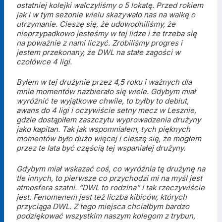
ostatniej kolejki walczyliśmy o 5 lokatę. Przed rokiem
jak i w tym sezonie wielu skazywało nas na walkę o
utrzymanie. Cieszę się, że udowodniliśmy, że
nieprzypadkowo jesteśmy w tej lidze i że trzeba się
na poważnie z nami liczyć. Zrobiliśmy progres i
jestem przekonany, że DWL na stałe zagości w
czołówce 4 ligi.
Byłem w tej drużynie przez 4,5 roku i ważnych dla
mnie momentów nazbierało się wiele. Gdybym miał
wyróżnić te wyjątkowe chwile, to byłby to debiut,
awans do 4 ligi i oczywiście setny mecz w Lesznie,
gdzie dostąpiłem zaszczytu wyprowadzenia drużyny
jako kapitan. Tak jak wspomniałem, tych pięknych
momentów było dużo więcej i cieszę się, że mogłem
przez te lata być częścią tej wspaniałej drużyny.
Gdybym miał wskazać coś, co wyróżnia tę drużynę na
tle innych, to pierwsze co przychodzi mi na myśl jest
atmosfera szatni. “DWL to rodzina” i tak rzeczywiście
jest. Fenomenem jest też liczba kibiców, których
przyciąga DWL. Z tego miejsca chciałbym bardzo
podziękować wszystkim naszym kolegom z trybun,