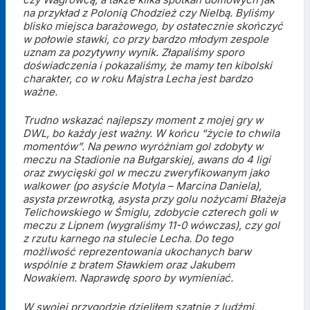
na przykład z Polonią Chodzież czy Nielbą. Byliśmy
blisko miejsca barażowego, by ostatecznie skończyć
w połowie stawki, co przy bardzo młodym zespole
uznam za pozytywny wynik. Złapaliśmy sporo
doświadczenia i pokazaliśmy, że mamy ten kibolski
charakter, co w roku Majstra Lecha jest bardzo
ważne.
Trudno wskazać najlepszy moment z mojej gry w
DWL, bo każdy jest ważny. W końcu “życie to chwila
momentów”. Na pewno wyróżniam gol zdobyty w
meczu na Stadionie na Bułgarskiej, awans do 4 ligi
oraz zwycięski gol w meczu zweryfikowanym jako
walkower (po asyście Motyla – Marcina Daniela),
asysta przewrotką, asysta przy golu nożycami Błażeja
Telichowskiego w Śmiglu, zdobycie czterech goli w
meczu z Lipnem (wygraliśmy 11-0 wówczas), czy gol
z rzutu karnego na stulecie Lecha. Do tego
możliwość reprezentowania ukochanych barw
wspólnie z bratem Sławkiem oraz Jakubem
Nowakiem. Naprawdę sporo by wymieniać.
W swojej przygodzie dzieliłem szatnię z ludźmi,