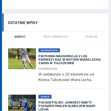
OSTATNIE WPISY
NEWEST
MOST COMMENTED
POPULAR
ZAPOWIEDŹ MECZU
PIĄTKOWA INAUGURACJA V LIGI.
PIERWSZY RAZ W HISTORII WIARA LECHA
ZAGRA W TULISZKOWIE
5 SIERPNIA 2026
W oddalonym o 20 kilometrów od
Konina Tuliszkowie Wiara Lecha...
OLDBOJE
PUCHAR POLSKI: JUNIORZY WARTY
POZNAŃ RYWALEM OLDBOJÓW WIARY
LECHA