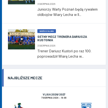
3 SIERPNIA 2026
Juniorzy Warty Poznań będą rywalem
oldbojów Wiary Lecha w II...
WIEŚCI Z KLUBU
SETNY MECZ TRENERA DARIUSZA
KUSTONIA
3 SIERPNIA 2026
Trener Dariusz Kustoń po raz 100.
poprowadził Wiarę Lecha w...
NAJBLIŻSZE MECZE
V LIGA 2026/2027
7 SIERPNIA 2026
19:00