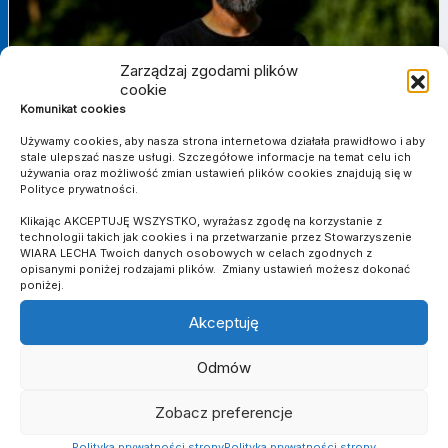
Zarządzaj zgodami plików
cookie
Komunikat cookies
Używamy cookies, aby nasza strona internetowa działała prawidłowo i aby
stale ulepszać nasze usługi. Szczegółowe informacje na temat celu ich
używania oraz możliwość zmian ustawień plików cookies znajdują się w
Polityce prywatności.
23 CZERWCA 2025
TRENER ŁUKASZ KUBIAK PO ZAKOŃCZENIU
Klikając AKCEPTUJĘ WSZYSTKO, wyrażasz zgodę na korzystanie z
SEZONU: NASZE NASTROJE ZMIENIAŁY SIĘ JAK
technologii takich jak cookies i na przetwarzanie przez Stowarzyszenie
NA KOLEJCE GÓRSKIEJ
WIARA LECHA Twoich danych osobowych w celach zgodnych z
opisanymi poniżej rodzajami plików. Zmiany ustawień możesz dokonać
poniżej.
Akceptuję
Odmów
WIEŚCI Z KLUBU
Zobacz preferencje
Polityka prywatności strony
Polityka prywatności strony