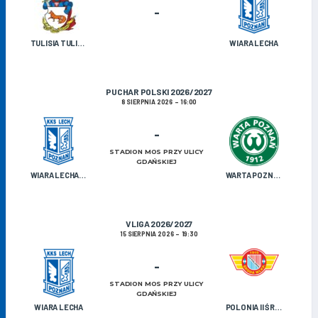
-
TULISIA TULISZKÓW
WIARA LECHA
PUCHAR POLSKI 2026/2027
8 SIERPNIA 2026
16:00
-
STADION MOS PRZY ULICY
GDAŃSKIEJ
WIARA LECHA OLDBOJE
WARTA POZNAŃ U-19
V LIGA 2026/2027
15 SIERPNIA 2026
19:30
-
STADION MOS PRZY ULICY
GDAŃSKIEJ
WIARA LECHA
POLONIA II ŚRODA WIELKOPOLSKA