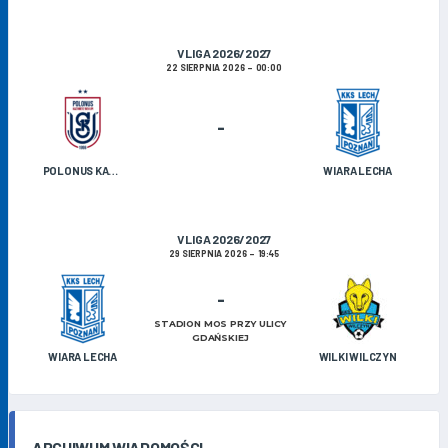
V LIGA 2026/2027
22 SIERPNIA 2026
00:00
-
POLONUS KAZIMIERZ BISKUPI
WIARA LECHA
V LIGA 2026/2027
29 SIERPNIA 2026
19:45
-
STADION MOS PRZY ULICY
GDAŃSKIEJ
WIARA LECHA
WILKI WILCZYN
ARCHIWUM WIADOMOŚCI