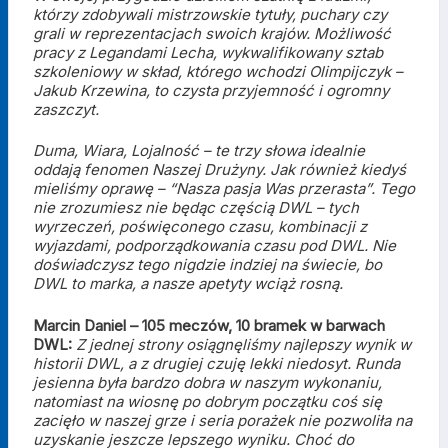
którzy zdobywali mistrzowskie tytuły, puchary czy
grali w reprezentacjach swoich krajów. Możliwość
pracy z Legandami Lecha, wykwalifikowany sztab
szkoleniowy w skład, którego wchodzi Olimpijczyk –
Jakub Krzewina, to czysta przyjemność i ogromny
zaszczyt.
Duma, Wiara, Lojalność – te trzy słowa idealnie
oddają fenomen Naszej Drużyny. Jak również kiedyś
mieliśmy oprawę – “Nasza pasja Was przerasta”. Tego
nie zrozumiesz nie będąc częścią DWL – tych
wyrzeczeń, poświęconego czasu, kombinacji z
wyjazdami, podporządkowania czasu pod DWL. Nie
doświadczysz tego nigdzie indziej na świecie, bo
DWL to marka, a nasze apetyty wciąż rosną.
Marcin Daniel – 105 meczów, 10 bramek w barwach
DWL:
Z jednej strony osiągnęliśmy najlepszy wynik w
historii DWL, a z drugiej czuję lekki niedosyt. Runda
jesienna była bardzo dobra w naszym wykonaniu,
natomiast na wiosnę po dobrym początku coś się
zacięło w naszej grze i seria porażek nie pozwoliła na
uzyskanie jeszcze lepszego wyniku. Choć do