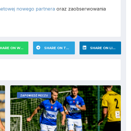
rnetowej nowego partnera
oraz zaobserwowania
HARE ON WHATSAPP
SHARE ON TELEGRAM
SHARE ON LINKEDIN
ZAPOWIEDŹ MECZU