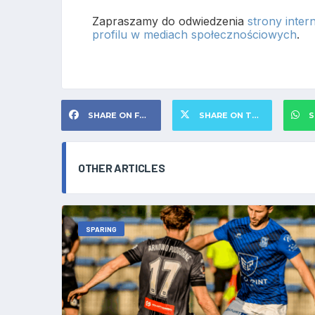
Zapraszamy do odwiedzenia
strony inte
profilu w mediach społecznościowych
.
SHARE ON FACEBOOK
SHARE ON TWITTER
S
OTHER ARTICLES
SPARING