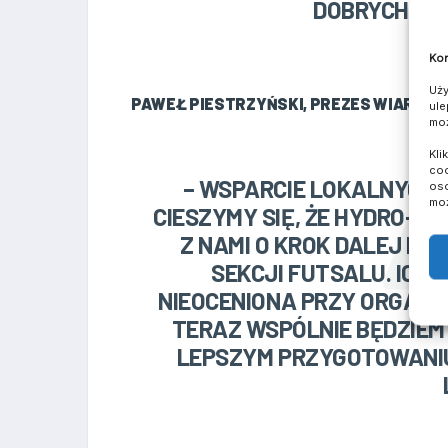
DOBRYCH SP
Kom
Uży
PAWEŁ PIESTRZYŃSKI, PREZES WIARY L
ule
moż
Kli
coo
– WSPARCIE LOKALNYCH 
oso
moż
CIESZYMY SIĘ, ŻE HYDRO-
Z NAMI O KROK DALEJ I 
SEKCJI FUTSALU. ICH
NIEOCENIONA PRZY ORGAN
TERAZ WSPÓLNIE BĘDZIEMY
LEPSZYM PRZYGOTOWANIU