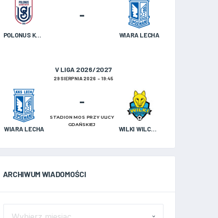
-
POLONUS KAZIMIERZ BISKUPI
WIARA LECHA
V LIGA 2026/2027
29 SIERPNIA 2026
19:45
-
STADION MOS PRZY ULICY
GDAŃSKIEJ
WIARA LECHA
WILKI WILCZYN
ARCHIWUM WIADOMOŚCI
ARCHIWUM