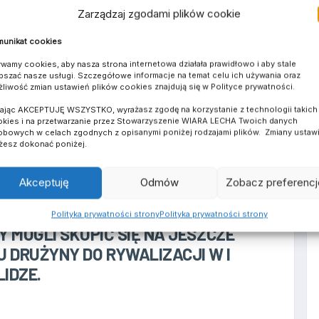
ORTOWYCH CHWIL.
Zarządzaj zgodami plików cookie
unikat cookies
wamy cookies, aby nasza strona internetowa działała prawidłowo i aby stale
ECHA
pszać nasze usługi. Szczegółowe informacje na temat celu ich używania oraz
liwość zmian ustawień plików cookies znajdują się w Polityce prywatności.
kając AKCEPTUJĘ WSZYSTKO, wyrażasz zgodę na korzystanie z technologii takich 
kies i na przetwarzanie przez Stowarzyszenie WIARA LECHA Twoich danych
FIRM JEST DLA NAS KLUCZOWE.
bowych w celach zgodnych z opisanymi poniżej rodzajami plików. Zmiany ustaw
esz dokonać poniżej.
GAZ SWARZĘDZ POSTANOWIŁ PÓJŚĆ
ZOSTAĆ OFICJALNYM PARTNEREM
Akceptuję
Odmów
Zobacz preferencj
 POMOC JUŻ WCZEŚNIEJ BYŁA
IZACJI MECZÓW WYJAZDOWYCH, A
Polityka prywatności strony
Polityka prywatności strony
 MOGLI SKUPIĆ SIĘ NA JESZCZE
 DRUŻYNY DO RYWALIZACJI W I
LIDZE.