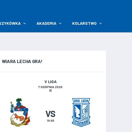
SZYKÓWKA
AKADEMIA
KOLARSTWO
WIARA LECHA GRA!
V LIGA
7 SIERPNIA 2026
(1)
VS
19:00