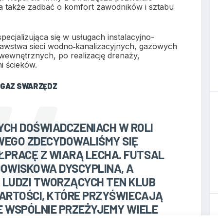
 a także zadbać o komfort zawodników i sztabu
specjalizująca się w usługach instalacyjno-
awstwa sieci wodno‑kanalizacyjnych, gazowych
i wewnętrznych, po realizację drenaży,
i ścieków.
-GAZ SWARZĘDZ
YCH DOŚWIADCZENIACH W ROLI
EGO ZDECYDOWALIŚMY SIĘ
PRACĘ Z WIARĄ LECHA. FUTSAL
DOWISKOWA DYSCYPLINA, A
 LUDZI TWORZĄCYCH TEN KLUB
WARTOŚCI, KTÓRE PRZYŚWIECAJĄ
ŻE WSPÓLNIE PRZEŻYJEMY WIELE