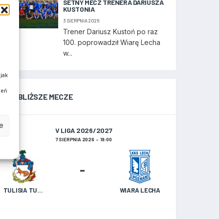
SETNY MECZ TRENERA DARIUSZA
KUSTONIA
3 SIERPNIA 2026
Trener Dariusz Kustoń po raz
100. poprowadził Wiarę Lecha
w...
jak
ień
NAJBLIŻSZE MECZE
e
V LIGA 2026/2027
7 SIERPNIA 2026
19:00
-
TULISIA TULISZKÓW
WIARA LECHA