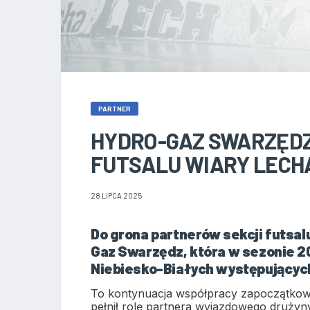
PARTNER
HYDRO-GAZ SWARZĘDZ
FUTSALU WIARY LECH
28 LIPCA 2025
Do grona partnerów sekcji futsa
Gaz Swarzędz, która w sezonie 
Niebiesko-Białych występujących 
To kontynuacja współpracy zapoczątkow
pełnił rolę partnera wyjazdowego drużyn