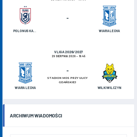
-
POLONUS KAZIMIERZ BISKUPI
WIARA LECHA
V LIGA 2026/2027
29 SIERPNIA 2026
19:45
-
STADION MOS PRZY ULICY
GDAŃSKIEJ
WIARA LECHA
WILKI WILCZYN
ARCHIWUM WIADOMOŚCI