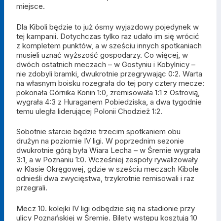
miejsce.
Dla Kiboli będzie to już ósmy wyjazdowy pojedynek w
tej kampanii. Dotychczas tylko raz udało im się wrócić
z kompletem punktów, a w sześciu innych spotkaniach
musieli uznać wyższość gospodarzy. Co więcej, w
dwóch ostatnich meczach – w Gostyniu i Kobylnicy –
nie zdobyli bramki, dwukrotnie przegrywając 0:2. Warta
na własnym boisku rozegrała do tej pory cztery mecze:
pokonała Górnika Konin 1:0, zremisowała 1:1 z Ostrovią,
wygrała 4:3 z Huraganem Pobiedziska, a dwa tygodnie
temu uległa liderującej Polonii Chodzież 1:2.
Sobotnie starcie będzie trzecim spotkaniem obu
drużyn na poziomie IV ligi. W poprzednim sezonie
dwukrotnie górą była Wiara Lecha – w Śremie wygrała
3:1, a w Poznaniu 1:0. Wcześniej zespoły rywalizowały
w Klasie Okręgowej, gdzie w sześciu meczach Kibole
odnieśli dwa zwycięstwa, trzykrotnie remisowali i raz
przegrali.
Mecz 10. kolejki IV ligi odbędzie się na stadionie przy
ulicy Poznańskiej w Śremie. Bilety wstępu kosztują 10