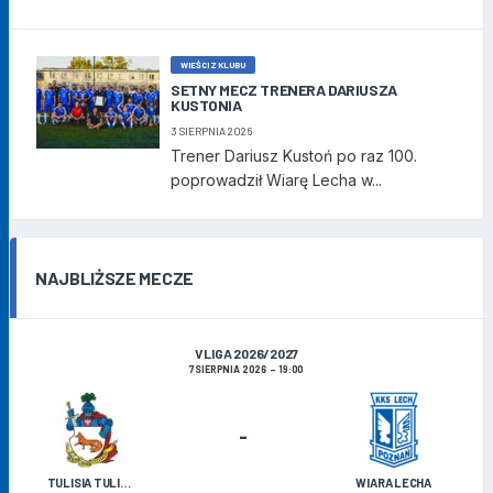
WIEŚCI Z KLUBU
SETNY MECZ TRENERA DARIUSZA
KUSTONIA
3 SIERPNIA 2026
Trener Dariusz Kustoń po raz 100.
poprowadził Wiarę Lecha w...
NAJBLIŻSZE MECZE
V LIGA 2026/2027
7 SIERPNIA 2026
19:00
-
TULISIA TULISZKÓW
WIARA LECHA