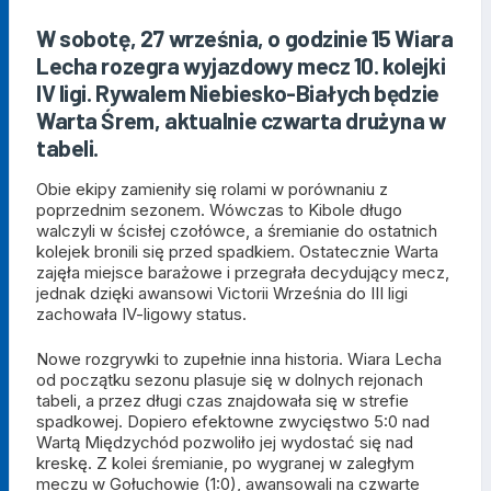
W sobotę, 27 września, o godzinie 15 Wiara
Lecha rozegra wyjazdowy mecz 10. kolejki
IV ligi. Rywalem Niebiesko-Białych będzie
Warta Śrem, aktualnie czwarta drużyna w
tabeli.
Obie ekipy zamieniły się rolami w porównaniu z
poprzednim sezonem. Wówczas to Kibole długo
walczyli w ścisłej czołówce, a śremianie do ostatnich
kolejek bronili się przed spadkiem. Ostatecznie Warta
zajęła miejsce barażowe i przegrała decydujący mecz,
jednak dzięki awansowi Victorii Września do III ligi
zachowała IV-ligowy status.
Nowe rozgrywki to zupełnie inna historia. Wiara Lecha
od początku sezonu plasuje się w dolnych rejonach
tabeli, a przez długi czas znajdowała się w strefie
spadkowej. Dopiero efektowne zwycięstwo 5:0 nad
Wartą Międzychód pozwoliło jej wydostać się nad
kreskę. Z kolei śremianie, po wygranej w zaległym
meczu w Gołuchowie (1:0), awansowali na czwarte