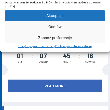
opisanymi poniżej rodzajami plików. Zmiany ustawień możesz dokonać
poniżej.
VS
19:00
Akceptuję
WIARA LECHA
Odmów
Zobacz preferencje
Polityka prywatności strony
Polityka prywatności strony
01
07
45
17
DNI
GODZINY
MINUTY
SEKUNDY
READ MORE