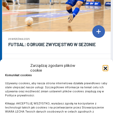
26 WRZEŚNIA 2025
FUTSAL: O DRUGIE ZWYCIĘSTWO W SEZONIE
Zarządzaj zgodami plików
cookie
Komunikat cookies
WIARA LECHA GRA!
Używamy cookies, aby nasza strona internetowa działała prawidłowo i aby
stale ulepszać nasze usługi. Szczegółowe informacje na temat celu ich
używania oraz możliwość zmian ustawień plików cookies znajdują się w
V LIGA
Polityce prywatności.
7 SIERPNIA 2026
(1)
Klikając AKCEPTUJĘ WSZYSTKO, wyrażasz zgodę na korzystanie z
technologii takich jak cookies i na przetwarzanie przez Stowarzyszenie
TULISIA TULISZKÓW
WIARA LECHA Twoich danych osobowych w celach zgodnych z