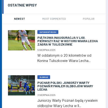
OSTATNIE WPISY
NEWEST
MOST COMMENTED
POPULAR
ZAPOWIEDŹ MECZU
PIĄTKOWA INAUGURACJA V LIGI.
PIERWSZY RAZ W HISTORII WIARA LECHA
ZAGRA W TULISZKOWIE
5 SIERPNIA 2026
W oddalonym o 20 kilometrów od
Konina Tuliszkowie Wiara Lecha...
OLDBOJE
PUCHAR POLSKI: JUNIORZY WARTY
POZNAŃ RYWALEM OLDBOJÓW WIARY
LECHA
3 SIERPNIA 2026
Juniorzy Warty Poznań będą rywalem
oldbojów Wiary Lecha w II...