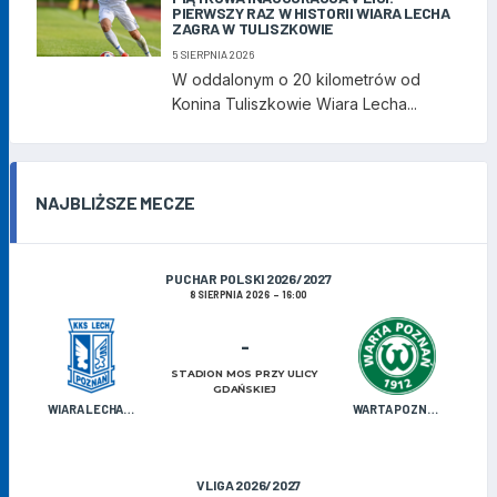
PIERWSZY RAZ W HISTORII WIARA LECHA
ZAGRA W TULISZKOWIE
5 SIERPNIA 2026
W oddalonym o 20 kilometrów od
Konina Tuliszkowie Wiara Lecha...
NAJBLIŻSZE MECZE
PUCHAR POLSKI 2026/2027
8 SIERPNIA 2026
16:00
-
STADION MOS PRZY ULICY
GDAŃSKIEJ
WIARA LECHA OLDBOJE
WARTA POZNAŃ U-19
V LIGA 2026/2027