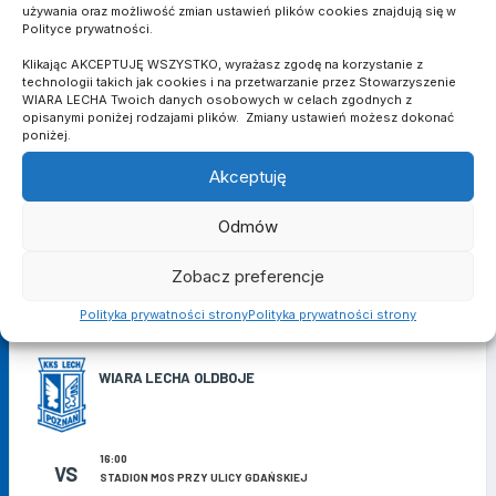
używania oraz możliwość zmian ustawień plików cookies znajdują się w
Polityce prywatności.
21 MARCA 2026
Klikając AKCEPTUJĘ WSZYSTKO, wyrażasz zgodę na korzystanie z
KOSZYKÓWKA: OSTATNI WYJAZD W SEZONIE
technologii takich jak cookies i na przetwarzanie przez Stowarzyszenie
WIARA LECHA Twoich danych osobowych w celach zgodnych z
opisanymi poniżej rodzajami plików. Zmiany ustawień możesz dokonać
poniżej.
Akceptuję
WIARA LECHA GRA!
Odmów
Zobacz preferencje
PUCHAR POLSKI
Polityka prywatności strony
Polityka prywatności strony
8 SIERPNIA 2026
(II RUNDA)
WIARA LECHA OLDBOJE
16:00
VS
STADION MOS PRZY ULICY GDAŃSKIEJ