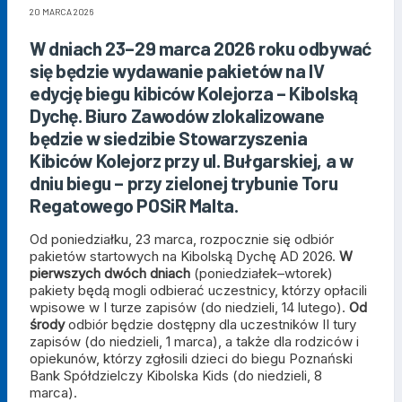
20 MARCA 2026
W dniach 23–29 marca 2026 roku odbywać
się będzie wydawanie pakietów na IV
edycję biegu kibiców Kolejorza – Kibolską
Dychę. Biuro Zawodów zlokalizowane
będzie w siedzibie Stowarzyszenia
Kibiców Kolejorz przy ul. Bułgarskiej, a w
dniu biegu – przy zielonej trybunie Toru
Regatowego POSiR Malta.
Od poniedziałku, 23 marca, rozpocznie się odbiór
pakietów startowych na Kibolską Dychę AD 2026.
W
pierwszych dwóch dniach
(poniedziałek–wtorek)
pakiety będą mogli odbierać uczestnicy, którzy opłacili
wpisowe w I turze zapisów (do niedzieli, 14 lutego).
Od
środy
odbiór będzie dostępny dla uczestników II tury
zapisów (do niedzieli, 1 marca), a także dla rodziców i
opiekunów, którzy zgłosili dzieci do biegu Poznański
Bank Spółdzielczy Kibolska Kids (do niedzieli, 8
marca).