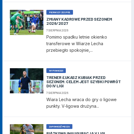
PIERWSZY ZESPÓŁ
ZMIANY KADROWE PRZED SEZONEM
2026/2027
7 SIERPNIA 2026
Pomimo spadku letnie okienko
transferowe w Wiarze Lecha
przebiegło spokojnie,...
WYPOWIEDZI
TRENER ŁUKASZ KUBIAK PRZED
SEZONEM: CELEM JEST SZYBKI POWRÓT
DO IV LIGI
7 SIERPNIA 2026
Wiara Lecha wraca do gry o ligowe
punkty. V-ligowa drużyna...
ZAPOWIEDŹ MECZU
PIĄTKOWA INAUGURACJA V LIGI.