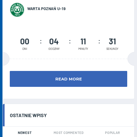
WARTA POZNAŃ U-19
00
04
11
30
DNI
GODZINY
MINUTY
SEKUNDY
READ MORE
OSTATNIE WPISY
NEWEST
MOST COMMENTED
POPULAR