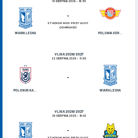
15 SIERPNIA 2026
19:30
-
STADION MOS PRZY ULICY
GDAŃSKIEJ
WIARA LECHA
POLONIA II ŚRODA WIELKOPOLSKA
V LIGA 2026/2027
22 SIERPNIA 2026
11:00
-
POLONUS KAZIMIERZ BISKUPI
WIARA LECHA
V LIGA 2026/2027
29 SIERPNIA 2026
19:45
-
STADION MOS PRZY ULICY