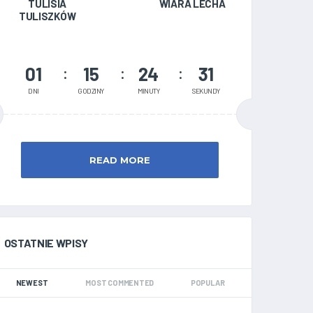
TULISIA
WIARA LECHA
TULISZKÓW
01
15
24
30
DNI
GODZINY
MINUTY
SEKUNDY
READ MORE
OSTATNIE WPISY
NEWEST
MOST COMMENTED
POPULAR