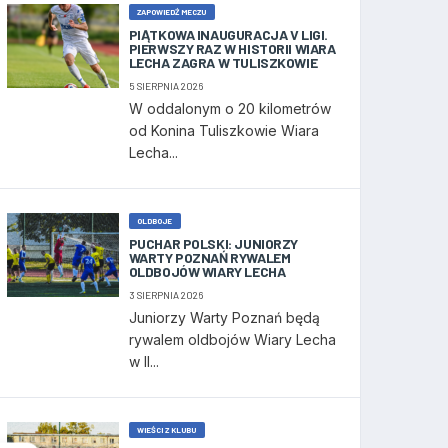
ZAPOWIEDŹ MECZU
PIĄTKOWA INAUGURACJA V LIGI.
PIERWSZY RAZ W HISTORII WIARA
LECHA ZAGRA W TULISZKOWIE
5 SIERPNIA 2026
W oddalonym o 20 kilometrów
od Konina Tuliszkowie Wiara
Lecha...
OLDBOJE
PUCHAR POLSKI: JUNIORZY
WARTY POZNAŃ RYWALEM
OLDBOJÓW WIARY LECHA
3 SIERPNIA 2026
Juniorzy Warty Poznań będą
rywalem oldbojów Wiary Lecha
w II...
WIEŚCI Z KLUBU