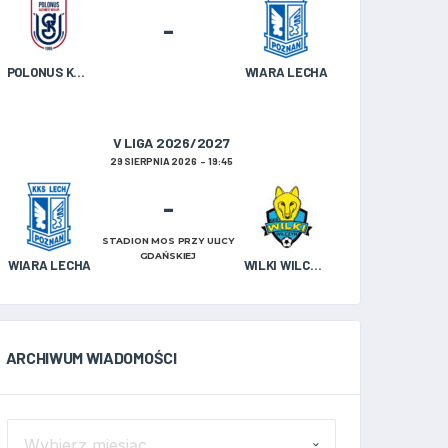
-
POLONUS KAZIMIERZ BISKUPI
WIARA LECHA
V LIGA 2026/2027
29 SIERPNIA 2026
19:45
-
STADION MOS PRZY ULICY
GDAŃSKIEJ
WIARA LECHA
WILKI WILCZYN
ARCHIWUM WIADOMOŚCI
ARCHIWUM