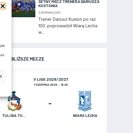
SETNY MECZ TRENERA DARIUSZA
KUSTONIA
3 SIERPNIA 2026
Trener Dariusz Kustoń po raz
100. poprowadził Wiarę Lecha
w...
jak
ień
NAJBLIŻSZE MECZE
e
V LIGA 2026/2027
7 SIERPNIA 2026
19:00
-
TULISIA TULISZKÓW
WIARA LECHA