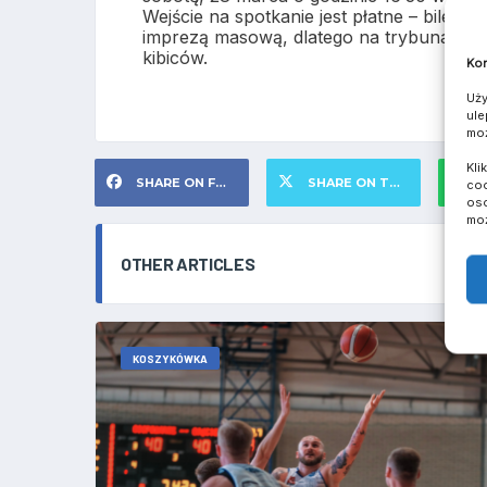
Wejście na spotkanie jest płatne – bilet-c
imprezą masową, dlatego na trybunach b
kibiców.
Kom
Uży
ule
moż
Kli
SHARE ON FACEBOOK
SHARE ON TWITTER
S
coo
oso
moż
OTHER ARTICLES
KOSZYKÓWKA