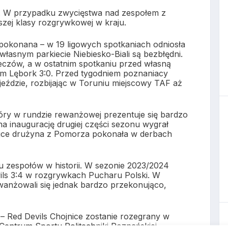
lu. W przypadku zwycięstwa nad zespołem z
zej klasy rozgrywkowej w kraju.
pokonana – w 19 ligowych spotkaniach odniosła
własnym parkiecie Niebiesko-Biali są bezbłędni.
czów, a w ostatnim spotkaniu przed własną
eam Lębork 3:0. Przed tygodniem poznaniacy
jeździe, rozbijając w Toruniu miejscowy TAF aż
tóry w rundzie rewanżowej prezentuje się bardzo
na inaugurację drugiej części sezonu wygrał
lejce drużyna z Pomorza pokonała w derbach
u zespołów w historii. W sezonie 2023/2024
vils 3:4 w rozgrywkach Pucharu Polski. W
wanżowali się jednak bardzo przekonująco,
ha – Red Devils Chojnice zostanie rozegrany w
 Centrum Sportu Politechniki Poznańskiej.