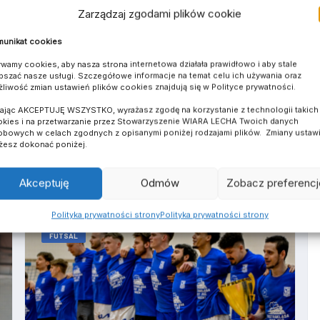
egiełka kosztuje 15 złotych. Spotkanie nie będzie
Zarządzaj zgodami plików cookie
ędzie mogło pojawić się maksymalnie 299
unikat cookies
wamy cookies, aby nasza strona internetowa działała prawidłowo i aby stale
pszać nasze usługi. Szczegółowe informacje na temat celu ich używania oraz
liwość zmian ustawień plików cookies znajdują się w Polityce prywatności.
kając AKCEPTUJĘ WSZYSTKO, wyrażasz zgodę na korzystanie z technologii takich 
HARE ON WHATSAPP
SHARE ON TELEGRAM
SHARE ON LINKEDIN
kies i na przetwarzanie przez Stowarzyszenie WIARA LECHA Twoich danych
bowych w celach zgodnych z opisanymi poniżej rodzajami plików. Zmiany ustaw
esz dokonać poniżej.
Akceptuję
Odmów
Zobacz preferencj
Polityka prywatności strony
Polityka prywatności strony
FUTSAL