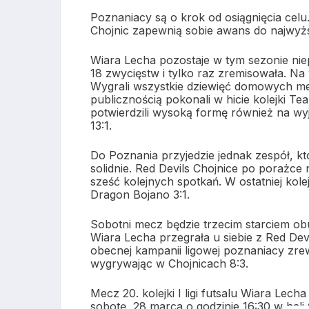
Poznaniacy są o krok od osiągnięcia ce
Chojnic zapewnią sobie awans do najwyżs
Wiara Lecha pozostaje w tym sezonie nie
18 zwycięstw i tylko raz zremisowała. Na 
Wygrali wszystkie dziewięć domowych me
publicznością pokonali w hicie kolejki T
potwierdzili wysoką formę również na wy
13:1.
Do Poznania przyjedzie jednak zespół, k
solidnie. Red Devils Chojnice po porażce 
sześć kolejnych spotkań. W ostatniej ko
Dragon Bojano 3:1.
Sobotni mecz będzie trzecim starciem ob
Wiara Lecha przegrała u siebie z Red De
obecnej kampanii ligowej poznaniacy zre
wygrywając w Chojnicach 8:3.
Mecz 20. kolejki I ligi futsalu Wiara Lec
sobotę, 28 marca o godzinie 16:30 w hali