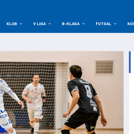
KLUB
V LIGA
B-KLASA
FUTSAL
KO