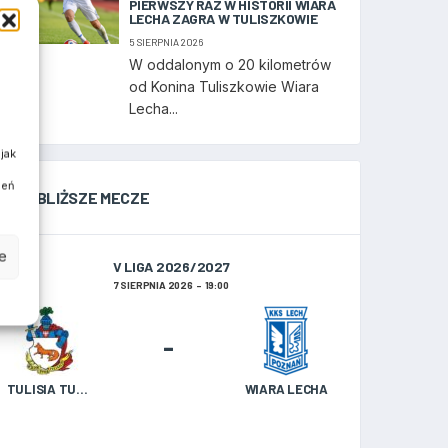
PIERWSZY RAZ W HISTORII WIARA
LECHA ZAGRA W TULISZKOWIE
5 SIERPNIA 2026
W oddalonym o 20 kilometrów
od Konina Tuliszkowie Wiara
Lecha...
jak
ień
NAJBLIŻSZE MECZE
e
V LIGA 2026/2027
7 SIERPNIA 2026
19:00
-
TULISIA TULISZKÓW
WIARA LECHA