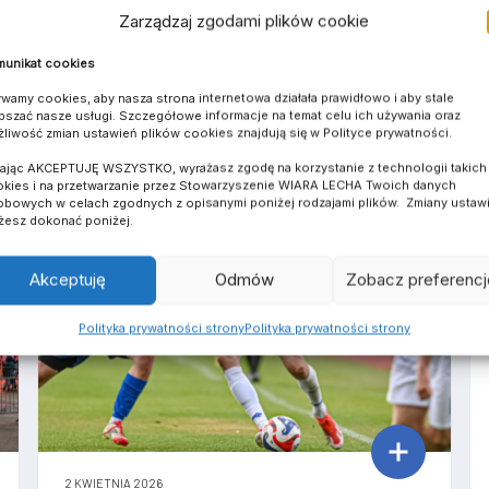
Zarządzaj zgodami plików cookie
HARE ON WHATSAPP
SHARE ON TELEGRAM
SHARE ON LINKEDIN
unikat cookies
wamy cookies, aby nasza strona internetowa działała prawidłowo i aby stale
pszać nasze usługi. Szczegółowe informacje na temat celu ich używania oraz
liwość zmian ustawień plików cookies znajdują się w Polityce prywatności.
kając AKCEPTUJĘ WSZYSTKO, wyrażasz zgodę na korzystanie z technologii takich 
kies i na przetwarzanie przez Stowarzyszenie WIARA LECHA Twoich danych
RELACJE MECZOWE
bowych w celach zgodnych z opisanymi poniżej rodzajami plików. Zmiany ustaw
esz dokonać poniżej.
Akceptuję
Odmów
Zobacz preferencj
Polityka prywatności strony
Polityka prywatności strony
2 KWIETNIA 2026