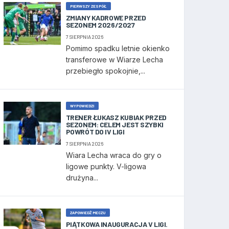
PIERWSZY ZESPÓŁ
ZMIANY KADROWE PRZED
SEZONEM 2026/2027
7 SIERPNIA 2026
Pomimo spadku letnie okienko
transferowe w Wiarze Lecha
przebiegło spokojnie,...
WYPOWIEDZI
TRENER ŁUKASZ KUBIAK PRZED
SEZONEM: CELEM JEST SZYBKI
POWRÓT DO IV LIGI
7 SIERPNIA 2026
Wiara Lecha wraca do gry o
ligowe punkty. V-ligowa
drużyna...
ZAPOWIEDŹ MECZU
PIĄTKOWA INAUGURACJA V LIGI.