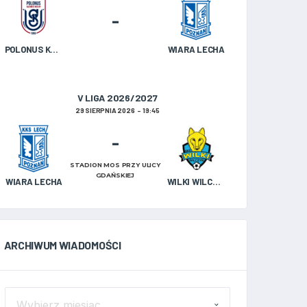
-
POLONUS KAZIMIERZ BISKUPI
WIARA LECHA
V LIGA 2026/2027
29 SIERPNIA 2026
19:45
-
STADION MOS PRZY ULICY
GDAŃSKIEJ
WIARA LECHA
WILKI WILCZYN
ARCHIWUM WIADOMOŚCI
ARCHIWUM