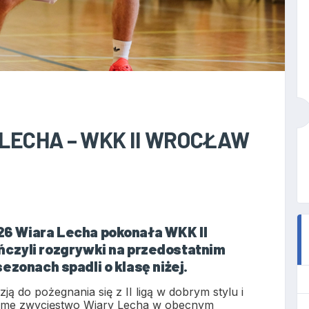
LECHA – WKK II WROCŁAW
6 Wiara Lecha pokonała WKK II
czyli rozgrywki na przedostatnim
 sezonach spadli o klasę niżej.
ją do pożegnania się z II ligą w dobrym stylu i
siódme zwycięstwo Wiary Lecha w obecnym