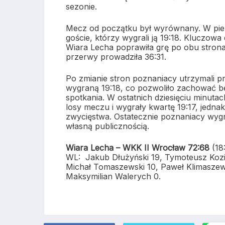
sezonie.
Mecz od początku był wyrównany. W pierw
goście, którzy wygrali ją 19:18. Kluczowa
Wiara Lecha poprawiła grę po obu stronac
przerwy prowadziła 36:31.
Po zmianie stron poznaniacy utrzymali pr
wygraną 19:18, co pozwoliło zachować b
spotkania. W ostatnich dziesięciu minut
losy meczu i wygrały kwartę 19:17, jedna
zwycięstwa. Ostatecznie poznaniacy wygr
własną publicznością.
Wiara Lecha – WKK II Wrocław 72:68
(18:
WL: Jakub Dłużyński 19, Tymoteusz Kozina
Michał Tomaszewski 10, Paweł Klimaszews
Maksymilian Walerych 0.