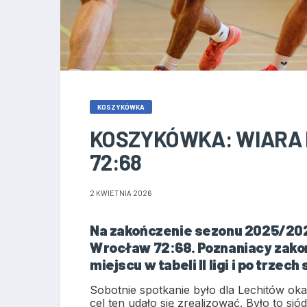
KOSZYKÓWKA
KOSZYKÓWKA: WIARA 
72:68
2 KWIETNIA 2026
Na zakończenie sezonu 2025/202
Wrocław 72:68. Poznaniacy zakoń
miejscu w tabeli II ligi i po trzech
Sobotnie spotkanie było dla Lechitów okaz
cel ten udało się zrealizować. Było to 