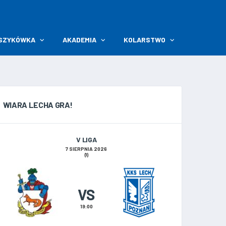
SZYKÓWKA
AKADEMIA
KOLARSTWO
WIARA LECHA GRA!
V LIGA
7 SIERPNIA 2026
(1)
VS
19:00