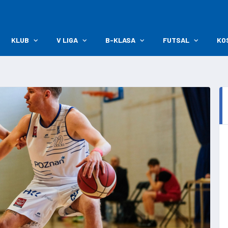
KLUB
V LIGA
B-KLASA
FUTSAL
KO