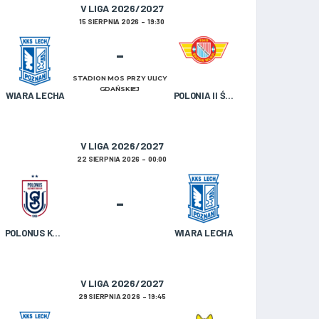
V LIGA 2026/2027
15 SIERPNIA 2026
19:30
-
STADION MOS PRZY ULICY
GDAŃSKIEJ
WIARA LECHA
POLONIA II ŚRODA WIELKOPOLSKA
V LIGA 2026/2027
22 SIERPNIA 2026
00:00
-
POLONUS KAZIMIERZ BISKUPI
WIARA LECHA
V LIGA 2026/2027
29 SIERPNIA 2026
19:45