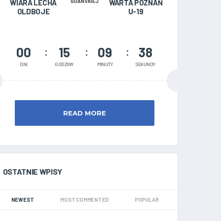
WIARA LECHA
GDAŃSKIEJ
WARTA POZNAŃ
OLDBOJE
U-19
00
15
09
37
DNI
GODZINY
MINUTY
SEKUNDY
READ MORE
OSTATNIE WPISY
NEWEST
MOST COMMENTED
POPULAR