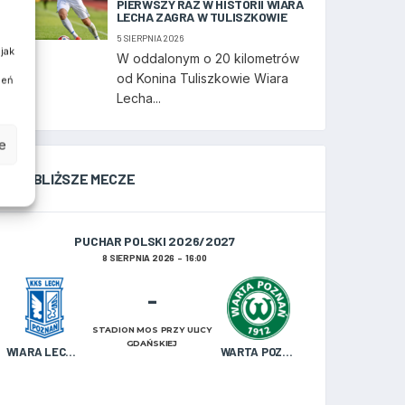
PIERWSZY RAZ W HISTORII WIARA
LECHA ZAGRA W TULISZKOWIE
5 SIERPNIA 2026
jak
W oddalonym o 20 kilometrów
od Konina Tuliszkowie Wiara
ień
Lecha...
e
NAJBLIŻSZE MECZE
PUCHAR POLSKI 2026/2027
8 SIERPNIA 2026
16:00
-
STADION MOS PRZY ULICY
GDAŃSKIEJ
WIARA LECHA OLDBOJE
WARTA POZNAŃ U-19