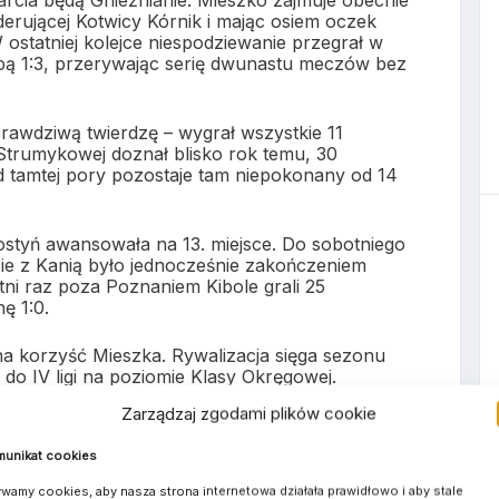
cia będą Gnieźnianie. Mieszko zajmuje obecnie
iderującej Kotwicy Kórnik i mając osiem oczek
 ostatniej kolejce niespodziewanie przegrał w
ą 1:3, przerywając serię dwunastu meczów bez
rawdziwą twierdzę – wygrał wszystkie 11
 Strumykowej doznał blisko rok temu, 30
Od tamtej pory pozostaje tam niepokonany od 14
styń awansowała na 13. miejsce. Do sobotniego
rcie z Kanią było jednocześnie zakończeniem
ni raz poza Poznaniem Kibole grali 25
ę 1:0.
a korzyść Mieszka. Rywalizacja sięga sezonu
do IV ligi na poziomie Klasy Okręgowej.
rali oba mecze – 5:0 u siebie i 2:0 na
Zarządzaj zgodami plików cookie
już w IV lidze. W sezonie 2023/2024 Mieszko
6:2 w Poznaniu i 4:2 w Gnieźnie. W trzech
unikat cookies
 pokonać Wiary Lecha – przegrał 0:1, a
1), tracąc bramki w końcówkach spotkań.
wamy cookies, aby nasza strona internetowa działała prawidłowo i aby stale