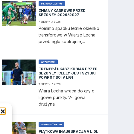
PIERWSZY ZESPÓŁ
ZMIANY KADROWE PRZED
SEZONEM 2026/2027
7 SIERPNIA 2026
Pomimo spadku letnie okienko
transferowe w Wiarze Lecha
przebiegło spokojnie,...
WYPOWIEDZI
TRENER ŁUKASZ KUBIAK PRZED
SEZONEM: CELEM JEST SZYBKI
POWRÓT DO IV LIGI
7 SIERPNIA 2026
Wiara Lecha wraca do gry o
ligowe punkty. V-ligowa
drużyna...
ZAPOWIEDŹ MECZU
PIĄTKOWA INAUGURACJA V LIGI.