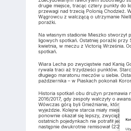
Zdecydowanym faworytem sobotniego star
drugie miejsce, tracąc cztery punkty do l
przewagi nad trzecią Polonią Chodzież. W
Wągrowcu z walczącą o utrzymanie Nielb
porażki.
Na własnym stadionie Mieszko stworzył p
ligowych spotkań. Ostatniej porażki przy
kwietnia, w meczu z Victorią Września. 
spotkań.
Wiara Lecha po zwycięstwie nad Kanią Go
rywala traci aż trzydzieści punktów. Sta
długiego maratonu meczów u siebie. Ostat
października – w Piaskach pokonali Koron
Historia spotkań obu drużyn przemawia n
2016/2017, gdy zespoły walczyły o awans 
Wówczas górą byli Gnieźnianie, którzy wyg
wyjeździe. Kolejne starcia miały miejsce 
ponownie okazał się lepszy, zwyciężając 
Kom
ostatnich pojedynkach nie potrafił jednak
następnie dwukrotnie remisował (2:2 i 1:
Uży