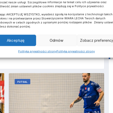
pszać nasze usługi. Szczegółowe informacje na temat celu ich używania oraz
liwość zmian ustawień plików cookies znajdują się w Polityce prywatności.
iem Gniezno a Wiarą Lecha zostanie rozegrany w
tadionie przy ulicy Strumykowej.
kając AKCEPTUJĘ WSZYSTKO, wyrażasz zgodę na korzystanie z technologii takich 
kies i na przetwarzanie przez Stowarzyszenie WIARA LECHA Twoich danych
bowych w celach zgodnych z opisanymi poniżej rodzajami plików. Zmiany ustaw
esz dokonać poniżej.
Akceptuję
Odmów
Zobacz preferencj
HARE ON WHATSAPP
SHARE ON TELEGRAM
SHARE ON LINKEDIN
Polityka prywatności strony
Polityka prywatności strony
FUTSAL