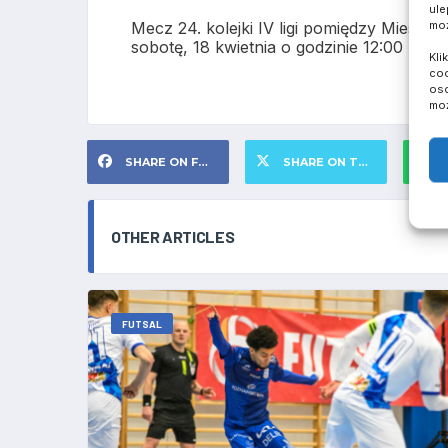
ule
moż
Mecz 24. kolejki IV ligi pomiędzy Mieszk
sobotę, 18 kwietnia o godzinie 12:00 na s
Kli
coo
oso
moż
SHARE ON FACEBOOK
SHARE ON TWITTER
S
OTHER ARTICLES
FUTSAL