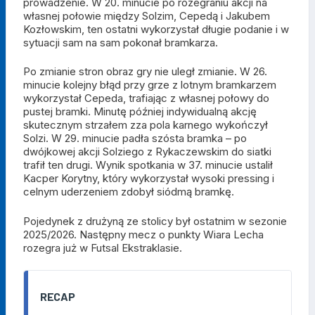
prowadzenie. W 20. minucie po rozegraniu akcji na
własnej połowie między Solzim, Cepedą i Jakubem
Kozłowskim, ten ostatni wykorzystał długie podanie i w
sytuacji sam na sam pokonał bramkarza.
Po zmianie stron obraz gry nie uległ zmianie. W 26.
minucie kolejny błąd przy grze z lotnym bramkarzem
wykorzystał Cepeda, trafiając z własnej połowy do
pustej bramki. Minutę później indywidualną akcję
skutecznym strzałem zza pola karnego wykończył
Solzi. W 29. minucie padła szósta bramka – po
dwójkowej akcji Solziego z Rykaczewskim do siatki
trafił ten drugi. Wynik spotkania w 37. minucie ustalił
Kacper Korytny, który wykorzystał wysoki pressing i
celnym uderzeniem zdobył siódmą bramkę.
Pojedynek z drużyną ze stolicy był ostatnim w sezonie
2025/2026. Następny mecz o punkty Wiara Lecha
rozegra już w Futsal Ekstraklasie.
RECAP