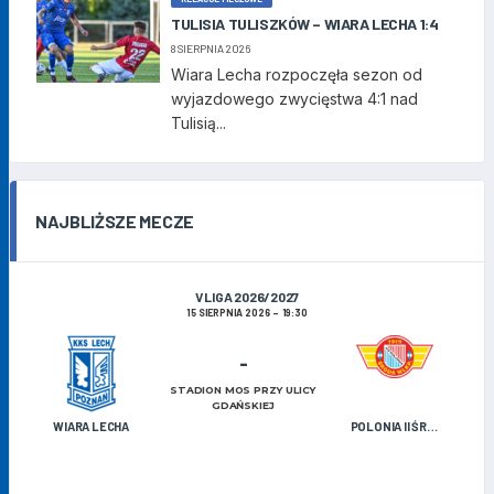
TULISIA TULISZKÓW – WIARA LECHA 1:4
8 SIERPNIA 2026
Wiara Lecha rozpoczęła sezon od
wyjazdowego zwycięstwa 4:1 nad
Tulisią...
NAJBLIŻSZE MECZE
V LIGA 2026/2027
15 SIERPNIA 2026
19:30
-
STADION MOS PRZY ULICY
GDAŃSKIEJ
WIARA LECHA
POLONIA II ŚRODA WIELKOPOLSKA