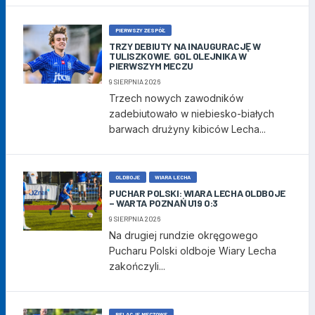
PIERWSZY ZESPÓŁ
TRZY DEBIUTY NA INAUGURACJĘ W
TULISZKOWIE. GOL OLEJNIKA W
PIERWSZYM MECZU
9 SIERPNIA 2026
Trzech nowych zawodników
zadebiutowało w niebiesko-białych
barwach drużyny kibiców Lecha...
OLDBOJE
WIARA LECHA
PUCHAR POLSKI: WIARA LECHA OLDBOJE
– WARTA POZNAŃ U19 0:3
9 SIERPNIA 2026
Na drugiej rundzie okręgowego
Pucharu Polski oldboje Wiary Lecha
zakończyli...
RELACJE MECZOWE