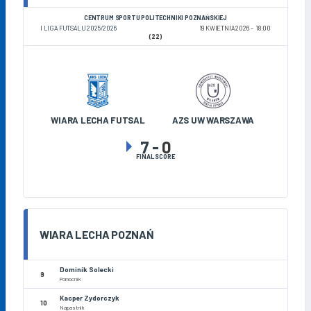
CENTRUM SPORTU POLITECHNIKI POZNAŃSKIEJ
I LIGA FUTSALU 2025/2026
19 KWIETNIA 2026
18:00
(22)
WIARA LECHA FUTSAL
AZS UW WARSZAWA
7
-
0
FINAL SCORE
WIARA LECHA POZNAŃ
Dominik Solecki
9
Pomocnik
Kacper Zydorczyk
10
Napastnik