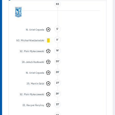
KO
5'
19. Uriel Cepeda
9'
90. Michał Niedźwiedzki
16'
92. Piotr Rykaczewski
20'
28. Jakub Kozłowski
26'
19. Uriel Cepeda
27'
25. Martin Solzi
29'
92. Piotr Rykaczewski
37'
22. Kacper Korytny