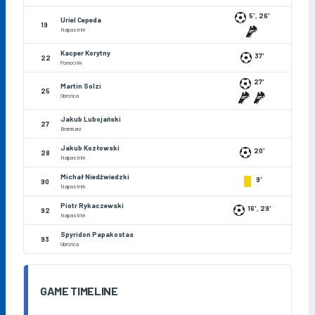
5', 26'
Uriel Cepeda
19
Napastnik
Kacper Korytny
37'
22
Pomocnik
27'
Martin Solzi
25
Obrońca
Jakub Lubojański
27
Bramkarz
Jakub Kozłowski
20'
28
Napastnik
Michał Niedźwiedzki
9'
90
Napastnik
Piotr Rykaczewski
16', 29'
92
Napastnik
Spyridon Papakostas
93
Obrońca
GAME TIMELINE