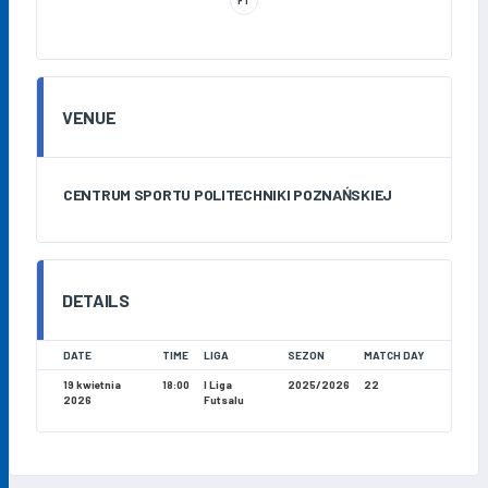
FT
VENUE
CENTRUM SPORTU POLITECHNIKI POZNAŃSKIEJ
DETAILS
DATE
TIME
LIGA
SEZON
MATCH DAY
19 kwietnia
18:00
I Liga
2025/2026
22
2026
Futsalu