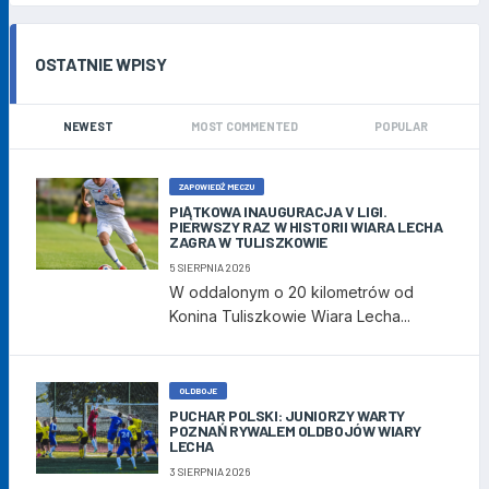
OSTATNIE WPISY
NEWEST
MOST COMMENTED
POPULAR
ZAPOWIEDŹ MECZU
PIĄTKOWA INAUGURACJA V LIGI.
PIERWSZY RAZ W HISTORII WIARA LECHA
ZAGRA W TULISZKOWIE
5 SIERPNIA 2026
W oddalonym o 20 kilometrów od
Konina Tuliszkowie Wiara Lecha...
OLDBOJE
PUCHAR POLSKI: JUNIORZY WARTY
POZNAŃ RYWALEM OLDBOJÓW WIARY
LECHA
3 SIERPNIA 2026