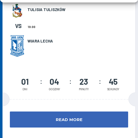
TULISIA TULISZKÓW
VS
19:00
WIARA LECHA
01
04
23
44
DNI
GODZINY
MINUTY
SEKUNDY
READ MORE