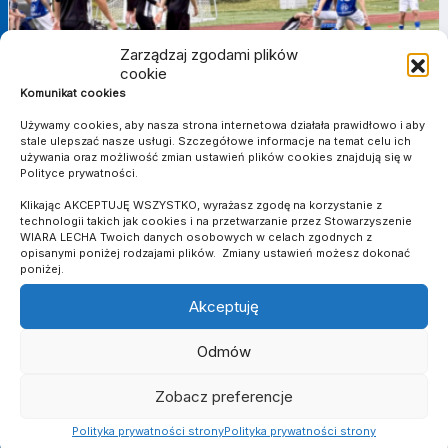
Zarządzaj zgodami plików
cookie
Komunikat cookies
Używamy cookies, aby nasza strona internetowa działała prawidłowo i aby
stale ulepszać nasze usługi. Szczegółowe informacje na temat celu ich
używania oraz możliwość zmian ustawień plików cookies znajdują się w
Polityce prywatności.
1 CZERWCA 2026
Klikając AKCEPTUJĘ WSZYSTKO, wyrażasz zgodę na korzystanie z
WIARA LECHA – KORONA PIASKI 2:0
technologii takich jak cookies i na przetwarzanie przez Stowarzyszenie
WIARA LECHA Twoich danych osobowych w celach zgodnych z
opisanymi poniżej rodzajami plików. Zmiany ustawień możesz dokonać
poniżej.
Akceptuję
WIARA LECHA GRA!
Odmów
Zobacz preferencje
V LIGA
7 SIERPNIA 2026
Polityka prywatności strony
Polityka prywatności strony
(1)