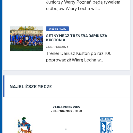
Juniorzy Warty Poznań będą rywalem
oldbojów Wiary Lecha w II...
WIEŚCI Z KLUBU
SETNY MECZ TRENERA DARIUSZA
KUSTONIA
3 SIERPNIA 2026
Trener Dariusz Kustoń po raz 100.
poprowadził Wiarę Lecha w...
NAJBLIŻSZE MECZE
V LIGA 2026/2027
7 SIERPNIA 2026
19:00
-