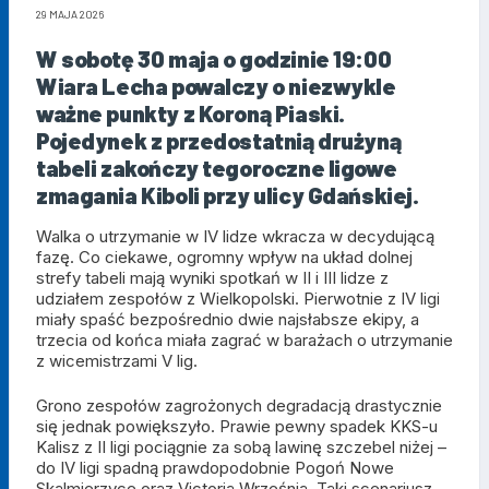
29 MAJA 2026
W sobotę 30 maja o godzinie 19:00
Wiara Lecha powalczy o niezwykle
ważne punkty z Koroną Piaski.
Pojedynek z przedostatnią drużyną
tabeli zakończy tegoroczne ligowe
zmagania Kiboli przy ulicy Gdańskiej.
Walka o utrzymanie w IV lidze wkracza w decydującą
fazę. Co ciekawe, ogromny wpływ na układ dolnej
strefy tabeli mają wyniki spotkań w II i III lidze z
udziałem zespołów z Wielkopolski. Pierwotnie z IV ligi
miały spaść bezpośrednio dwie najsłabsze ekipy, a
trzecia od końca miała zagrać w barażach o utrzymanie
z wicemistrzami V lig.
Grono zespołów zagrożonych degradacją drastycznie
się jednak powiększyło. Prawie pewny spadek KKS-u
Kalisz z II ligi pociągnie za sobą lawinę szczebel niżej –
do IV ligi spadną prawdopodobnie Pogoń Nowe
Skalmierzyce oraz Victoria Września. Taki scenariusz