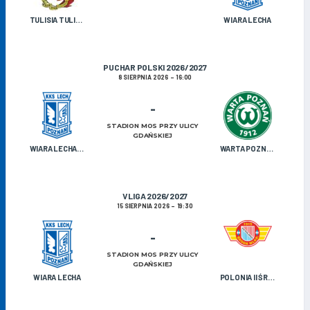
TULISIA TULISZKÓW
WIARA LECHA
PUCHAR POLSKI 2026/2027
8 SIERPNIA 2026
16:00
-
STADION MOS PRZY ULICY
GDAŃSKIEJ
WIARA LECHA OLDBOJE
WARTA POZNAŃ U-19
V LIGA 2026/2027
15 SIERPNIA 2026
19:30
-
STADION MOS PRZY ULICY
GDAŃSKIEJ
WIARA LECHA
POLONIA II ŚRODA WIELKOPOLSKA