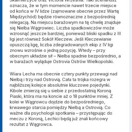
oznacza, że w tym momencie nawet trzecie miejsce
od końca w IV lidze (zajmowane obecnie przez Wartę
Międzychód) będzie równoznaczne z bezpośrednią
relegacją. Na miejscu barażowym na tę chwilę znajduje
się Nielba Wągrowiec. Liczba spadkowiczów może
wzrosnąć jeszcze bardziej, ponieważ bliski spadku z III
ligi jest również Sokół Kleczew. Jeśli Kleczewianie
opuszczą ligę, liczba zdegradowanych ekip z IV ligi
znowu wzrośnie o jedną pozycję. Wtedy – przy
obecnym układzie sił – Nielba spadnie bezpośrednio, a
w barażach wyląduje Ostrovia Ostrów Wielkopolski.
Wiara Lecha ma obecnie cztery punkty przewagi nad
Nielbą i trzy nad Ostrovią. Cała ta trójka rozegra w
najbliższej kolejce absolutnie kluczowe pojedynki.
Kibole zmierzą się u siebie z przedostatnią Koroną
Piaski, która ma na koncie aż o 18 punktów mniej. Z
kolei w Wągrowcu dojdzie do bezpośredniego,
krwawego starcia pomiędzy Nielbą a Ostrovią. Co
ważne dla psychologii spotkania – przystępując do
meczu z Koroną, Lechici będą już znali końcowy
rezultat z Wągrowca.