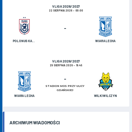
V LIGA 2026/2027
22 SIERPNIA 2026
00:00
-
POLONUS KAZIMIERZ BISKUPI
WIARA LECHA
V LIGA 2026/2027
29 SIERPNIA 2026
19:45
-
STADION MOS PRZY ULICY
GDAŃSKIEJ
WIARA LECHA
WILKI WILCZYN
ARCHIWUM WIADOMOŚCI