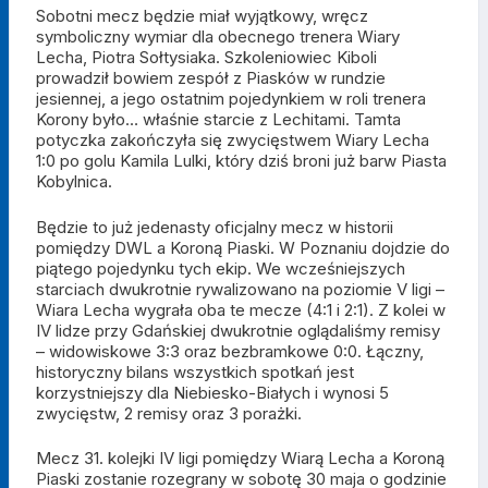
Sobotni mecz będzie miał wyjątkowy, wręcz
symboliczny wymiar dla obecnego trenera Wiary
Lecha, Piotra Sołtysiaka. Szkoleniowiec Kiboli
prowadził bowiem zespół z Piasków w rundzie
jesiennej, a jego ostatnim pojedynkiem w roli trenera
Korony było… właśnie starcie z Lechitami. Tamta
potyczka zakończyła się zwycięstwem Wiary Lecha
1:0 po golu Kamila Lulki, który dziś broni już barw Piasta
Kobylnica.
Będzie to już jedenasty oficjalny mecz w historii
pomiędzy DWL a Koroną Piaski. W Poznaniu dojdzie do
piątego pojedynku tych ekip. We wcześniejszych
starciach dwukrotnie rywalizowano na poziomie V ligi –
Wiara Lecha wygrała oba te mecze (4:1 i 2:1). Z kolei w
IV lidze przy Gdańskiej dwukrotnie oglądaliśmy remisy
– widowiskowe 3:3 oraz bezbramkowe 0:0. Łączny,
historyczny bilans wszystkich spotkań jest
korzystniejszy dla Niebiesko-Białych i wynosi 5
zwycięstw, 2 remisy oraz 3 porażki.
Mecz 31. kolejki IV ligi pomiędzy Wiarą Lecha a Koroną
Piaski zostanie rozegrany w sobotę 30 maja o godzinie