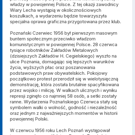
władzy w powojennej Polsce. Z tej okazji zawodnicy
Wiary Lecha wystąpią w okolicznościowych
koszulkach, a wydarzeniu będzie towarzyszyła
specjalna oprawa graficzna przygotowana przez klub.
Poznański Czerwiec 1956 był pierwszym masowym
buntem społecznym przeciwko władzom
komunistycznym w powojennej Polsce. 28 czerwca
tysiące robotników Zakładów Metalowych
(dzisiejszych Zakładów H. Cegielskiego) wyszło na
ulice Poznania, domagając się lepszych warunków
życia, wyższych płac oraz poszanowania
podstawowych praw obywatelskich. Pokojowy
początkowo protest przerodził się w wielotysięczną
demonstrację, która została brutalnie spacyfikowana
przez wojsko i milicję. W walkach ulicznych i wyniku
represji zginęło co najmniej 58 osób, a setki zostały
ranne. Wydarzenia Poznańskiego Czerwca stały się
symbolem walki o wolność, godność i niezależność
oraz jednym z najważniejszych momentów w historii
powojennej Polski.
W czerwcu 1956 roku Lech Poznań występował