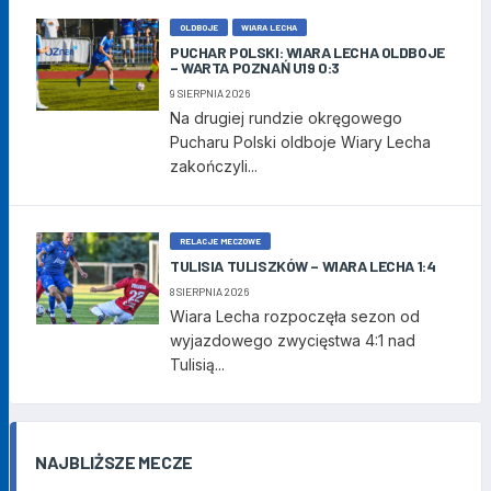
OLDBOJE
WIARA LECHA
PUCHAR POLSKI: WIARA LECHA OLDBOJE
– WARTA POZNAŃ U19 0:3
9 SIERPNIA 2026
Na drugiej rundzie okręgowego
Pucharu Polski oldboje Wiary Lecha
zakończyli...
RELACJE MECZOWE
TULISIA TULISZKÓW – WIARA LECHA 1:4
8 SIERPNIA 2026
Wiara Lecha rozpoczęła sezon od
wyjazdowego zwycięstwa 4:1 nad
Tulisią...
NAJBLIŻSZE MECZE