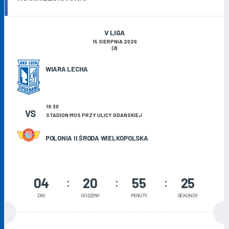
V LIGA
15 SIERPNIA 2026
(2)
WIARA LECHA
19:30
VS
STADION MOS PRZY ULICY GDAŃSKIEJ
POLONIA II ŚRODA WIELKOPOLSKA
04
20
55
24
DNI
GODZINY
MINUTY
SEKUNDY