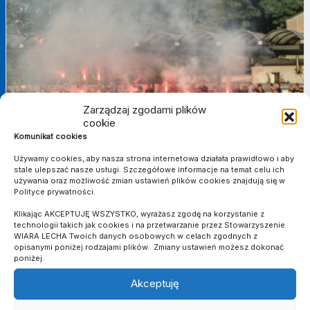
Zarządzaj zgodami plików
cookie
Komunikat cookies
Używamy cookies, aby nasza strona internetowa działała prawidłowo i aby
stale ulepszać nasze usługi. Szczegółowe informacje na temat celu ich
używania oraz możliwość zmian ustawień plików cookies znajdują się w
Polityce prywatności.
12 CZERWCA 2026
O WAŻNE PUNKTY W POBIEDZISKACH
Klikając AKCEPTUJĘ WSZYSTKO, wyrażasz zgodę na korzystanie z
technologii takich jak cookies i na przetwarzanie przez Stowarzyszenie
WIARA LECHA Twoich danych osobowych w celach zgodnych z
opisanymi poniżej rodzajami plików. Zmiany ustawień możesz dokonać
poniżej.
Akceptuję
WIEŚCI Z KLUBU