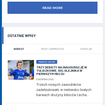
READ MORE
OSTATNIE WPISY
NEWEST
MOST COMMENTED
POPULAR
PIERWSZY ZESPÓŁ
TRZY DEBIUTY NA INAUGURACJĘ W
TULISZKOWIE. GOL OLEJNIKA W
PIERWSZYM MECZU
9 SIERPNIA 2026
Trzech nowych zawodników
zadebiutowało w niebiesko-białych
barwach drużyny kibiców Lecha...