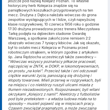
jeszcze pod nazwą Kolejarz Poznań. To właśnie
historyczny herb Kolejarza znajdzie się na
pamiątkowych koszulkach przygotowanych na ten
mecz. Drużyna z Dębca należała wówczas do grona
zespołów występujących w I lidze, czyli najwyższej
klasie rozgrywkowej. 10 czerwca 1956 roku o godzinie
17:30 drużyna prowadzona przez trenera Mieczysława
Tarkę podjęła na dębieckim stadionie Gwardię
Warszawę, a spotkanie zakończone remisem 2:2
obejrzało wówczas 7 tysięcy kibiców. Jak się okazało,
był to ostatni mecz Kolejarza w Poznaniu przed
robotniczym strajkiem, w którym zgodnie z artykułem
śp. Jana Rędziocha uczestniczyli także zawodnicy –
“
Wówczas wszyscy poznańscy piłkarze pracowali,
najczęściej w ZNTK, w DOKP, w lokomotywowniach,
po prostu „na kolei”. Przecież także i oni odczuwali
ciężkie warunki życia, panoszącą się drożyznę i
kłopoty towarowe. Mieli przerwę w rozgrywkach, byli
na miejscu i co niektórzy ruszyli ulicami miasta z
tłumem niezadowolonych. Rozpoznawani, byli witani
okrzykami „Kolejorz z nami!”. Niektórzy z futbolistów
pod byle pretekstem – a władza ludowa miała na to
sposoby – musieli pojawić się w miejscach pracy.
Czasem zwyciężał pragmatyzm, a może zwyczajna