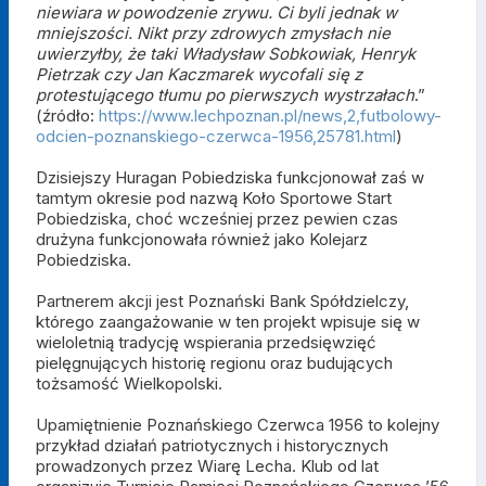
niewiara w powodzenie zrywu. Ci byli jednak w
mniejszości. Nikt przy zdrowych zmysłach nie
uwierzyłby, że taki Władysław Sobkowiak, Henryk
Pietrzak czy Jan Kaczmarek wycofali się z
protestującego tłumu po pierwszych wystrzałach
.”
(źródło:
https://www.lechpoznan.pl/news,2,futbolowy-
odcien-poznanskiego-czerwca-1956,25781.html
)
Dzisiejszy Huragan Pobiedziska funkcjonował zaś w
tamtym okresie pod nazwą Koło Sportowe Start
Pobiedziska, choć wcześniej przez pewien czas
drużyna funkcjonowała również jako Kolejarz
Pobiedziska.
Partnerem akcji jest Poznański Bank Spółdzielczy,
którego zaangażowanie w ten projekt wpisuje się w
wieloletnią tradycję wspierania przedsięwzięć
pielęgnujących historię regionu oraz budujących
tożsamość Wielkopolski.
Upamiętnienie Poznańskiego Czerwca 1956 to kolejny
przykład działań patriotycznych i historycznych
prowadzonych przez Wiarę Lecha. Klub od lat