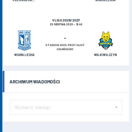
V LIGA 2026/2027
29 SIERPNIA 2026
19:45
-
STADION MOS PRZY ULICY
GDAŃSKIEJ
WIARA LECHA
WILKI WILCZYN
ARCHIWUM WIADOMOŚCI
ARCHIWUM
WIADOMOŚCI