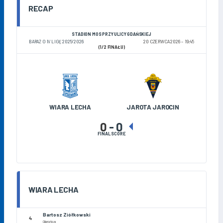
RECAP
STADION MOS PRZY ULICY GDAŃSKIEJ
BARAŻ O IV LIGĘ 2025/2026
20 CZERWCA 2026
19:45
(1/2 FINAŁU)
WIARA LECHA
JAROTA JAROCIN
0
-
0
FINAL SCORE
WIARA LECHA
Bartosz Ziółkowski
4
Obrońca