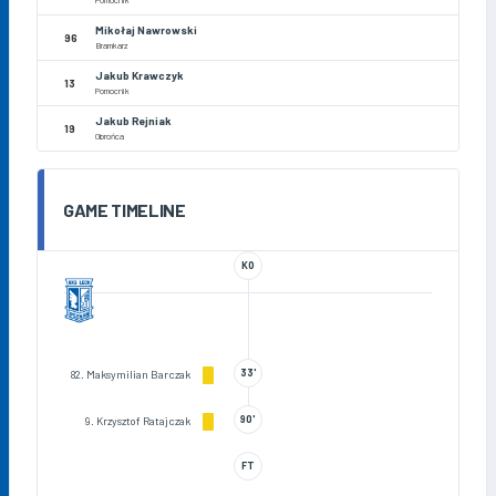
Mikołaj Nawrowski
96
Bramkarz
Jakub Krawczyk
13
Pomocnik
Jakub Rejniak
19
Obrońca
GAME TIMELINE
KO
33'
82. Maksymilian Barczak
90'
9. Krzysztof Ratajczak
FT