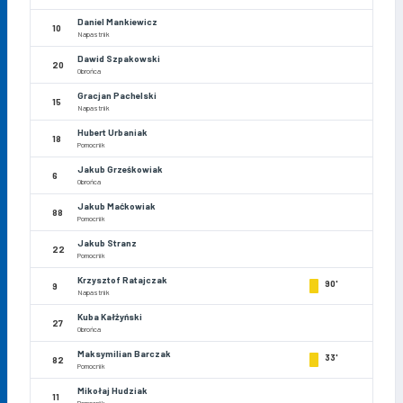
Daniel Mankiewicz
10
Napastnik
Dawid Szpakowski
20
Obrońca
Gracjan Pachelski
15
Napastnik
Hubert Urbaniak
18
Pomocnik
Jakub Grześkowiak
6
Obrońca
Jakub Maćkowiak
88
Pomocnik
Jakub Stranz
22
Pomocnik
Krzysztof Ratajczak
90'
9
Napastnik
Kuba Kałżyński
27
Obrońca
Maksymilian Barczak
33'
82
Pomocnik
Mikołaj Hudziak
11
Pomocnik