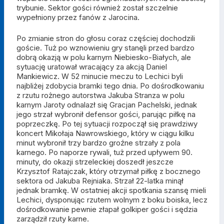
trybunie. Sektor gości również został szczelnie
wypełniony przez fanów z Jarocina.
Po zmianie stron do głosu coraz częściej dochodzili
goście. Tuż po wznowieniu gry stanęli przed bardzo
dobrą okazją w polu karnym Niebiesko-Białych, ale
sytuację uratował wracający za akcją Daniel
Mankiewicz. W 52 minucie meczu to Lechici byli
najbliżej zdobycia bramki tego dnia. Po dośrodkowaniu
z rzutu rożnego autorstwa Jakuba Stranza w polu
karnym Jaroty odnalazł się Gracjan Pachelski, jednak
jego strzał wybronił defensor gości, parując piłkę na
poprzeczkę. Po tej sytuacji rozpoczął się prawdziwy
koncert Mikołaja Nawrowskiego, który w ciągu kilku
minut wybronił trzy bardzo groźne strzały z pola
karnego. Po naporze rywali, tuż przed upływem 90.
minuty, do okazji strzeleckiej doszedł jeszcze
Krzysztof Ratajczak, który otrzymał piłkę z bocznego
sektora od Jakuba Rejniaka. Strzał 22-latka minął
jednak bramkę. W ostatniej akcji spotkania szansę mieli
Lechici, dysponując rzutem wolnym z boku boiska, lecz
dośrodkowanie pewnie złapał golkiper gości i sędzia
zarządził rzuty karne.