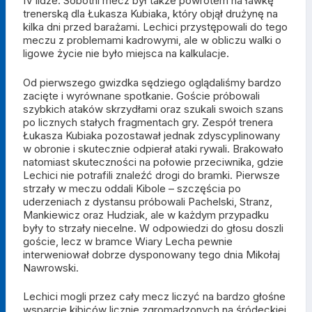
IV lidze. Sobotni mecz był także powrotem na ławkę
trenerską dla Łukasza Kubiaka, który objął drużynę na
kilka dni przed barażami. Lechici przystępowali do tego
meczu z problemami kadrowymi, ale w obliczu walki o
ligowe życie nie było miejsca na kalkulacje.
Od pierwszego gwizdka sędziego oglądaliśmy bardzo
zacięte i wyrównane spotkanie. Goście próbowali
szybkich ataków skrzydłami oraz szukali swoich szans
po licznych stałych fragmentach gry. Zespół trenera
Łukasza Kubiaka pozostawał jednak zdyscyplinowany
w obronie i skutecznie odpierał ataki rywali. Brakowało
natomiast skuteczności na połowie przeciwnika, gdzie
Lechici nie potrafili znaleźć drogi do bramki. Pierwsze
strzały w meczu oddali Kibole – szczęścia po
uderzeniach z dystansu próbowali Pachelski, Stranz,
Mankiewicz oraz Hudziak, ale w każdym przypadku
były to strzały niecelne. W odpowiedzi do głosu doszli
goście, lecz w bramce Wiary Lecha pewnie
interweniował dobrze dysponowany tego dnia Mikołaj
Nawrowski.
Lechici mogli przez cały mecz liczyć na bardzo głośne
wsparcie kibiców licznie zgromadzonych na śródeckiej