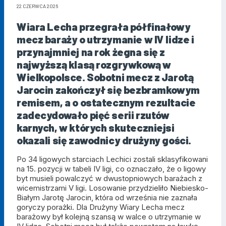
22 CZERWCA 2026
Wiara Lecha przegrała półfinałowy
mecz baraży o utrzymanie w IV lidze i
przynajmniej na rok żegna się z
najwyższą klasą rozgrywkową w
Wielkopolsce. Sobotni mecz z Jarotą
Jarocin zakończył się bezbramkowym
remisem, a o ostatecznym rezultacie
zadecydowało pięć serii rzutów
karnych, w których skuteczniejsi
okazali się zawodnicy drużyny gości.
Po 34 ligowych starciach Lechici zostali sklasyfikowani
na 15. pozycji w tabeli IV ligi, co oznaczało, że o ligowy
byt musieli powalczyć w dwustopniowych barażach z
wicemistrzami V ligi. Losowanie przydzieliło Niebiesko-
Białym Jarotę Jarocin, która od września nie zaznała
goryczy porażki. Dla Drużyny Wiary Lecha mecz
barażowy był kolejną szansą w walce o utrzymanie w