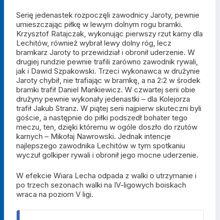
Serię jedenastek rozpoczęli zawodnicy Jaroty, pewnie
umieszczając piłkę w lewym dolnym rogu bramki.
Krzysztof Ratajczak, wykonując pierwszy rzut karny dla
Lechitów, również wybrał lewy dolny róg, lecz
bramkarz Jaroty to przewidział i obronił uderzenie. W
drugiej rundzie pewnie trafili zarówno zawodnik rywali,
jak i Dawid Szpakowski. Trzeci wykonawca w drużynie
Jaroty chybił, nie trafiając w bramkę, a na 2:2 w środek
bramki trafił Daniel Mankiewicz. W czwartej serii obie
drużyny pewnie wykonały jedenastki – dla Kolejorza
trafił Jakub Stranz. W piątej serii najpierw skuteczni byli
goście, a następnie do piłki podszedł bohater tego
meczu, ten, dzięki któremu w ogóle doszło do rzutów
karnych – Mikołaj Nawrowski. Jednak intencje
najlepszego zawodnika Lechitów w tym spotkaniu
wyczuł golkiper rywali i obronił jego mocne uderzenie.
W efekcie Wiara Lecha odpada z walki o utrzymanie i
po trzech sezonach walki na IV-ligowych boiskach
wraca na poziom V ligi.