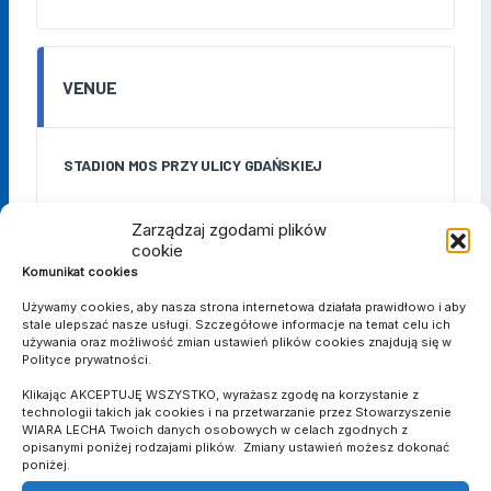
VENUE
STADION MOS PRZY ULICY GDAŃSKIEJ
Zarządzaj zgodami plików
cookie
DETAILS
Komunikat cookies
Używamy cookies, aby nasza strona internetowa działała prawidłowo i aby
stale ulepszać nasze usługi. Szczegółowe informacje na temat celu ich
DATE
TIME
LIGA
SEZON
MATCH DAY
używania oraz możliwość zmian ustawień plików cookies znajdują się w
20 czerwca
19:45
Baraż o IV
2025/2026
1/2 finału
Polityce prywatności.
2026
ligę
Klikając AKCEPTUJĘ WSZYSTKO, wyrażasz zgodę na korzystanie z
technologii takich jak cookies i na przetwarzanie przez Stowarzyszenie
WIARA LECHA Twoich danych osobowych w celach zgodnych z
opisanymi poniżej rodzajami plików. Zmiany ustawień możesz dokonać
poniżej.