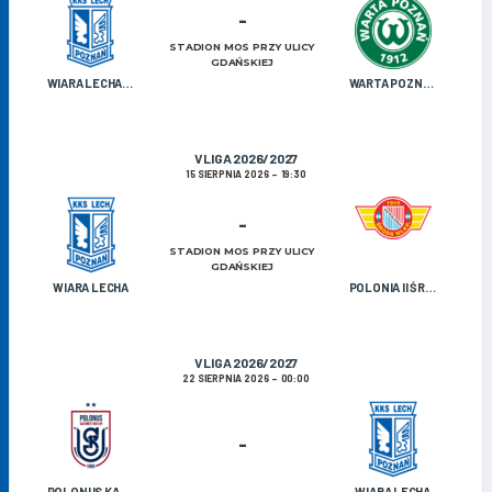
-
STADION MOS PRZY ULICY
GDAŃSKIEJ
WIARA LECHA OLDBOJE
WARTA POZNAŃ U-19
V LIGA 2026/2027
15 SIERPNIA 2026
19:30
-
STADION MOS PRZY ULICY
GDAŃSKIEJ
WIARA LECHA
POLONIA II ŚRODA WIELKOPOLSKA
V LIGA 2026/2027
22 SIERPNIA 2026
00:00
-
POLONUS KAZIMIERZ BISKUPI
WIARA LECHA