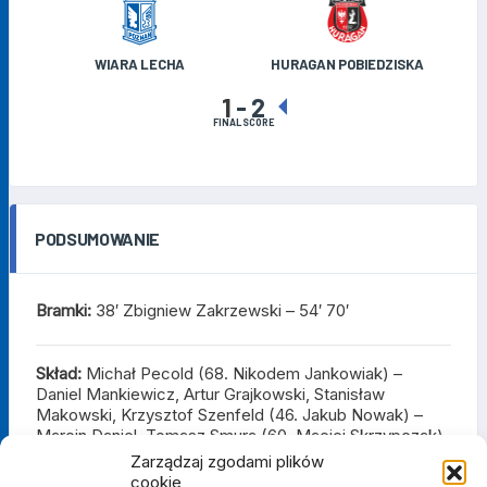
WIARA LECHA
HURAGAN POBIEDZISKA
1
-
2
FINAL SCORE
PODSUMOWANIE
Bramki:
38′ Zbigniew Zakrzewski – 54′ 70′
Skład:
Michał Pecold (68. Nikodem Jankowiak) –
Daniel Mankiewicz, Artur Grajkowski, Stanisław
Makowski, Krzysztof Szenfeld (46. Jakub Nowak) –
Marcin Daniel, Tomasz Smura (60. Maciej Skrzypczak),
Maciej Skrzypczak (33. Kacper Szulc), Jakub
Zarządzaj zgodami plików
Błachowicz (46. Patryk Antończak) – Piotr Makowski
cookie