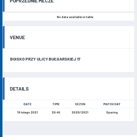
POPRZEDNIE MECZE
No data available in table
VENUE
BOISKO PRZY ULICY BUŁGARSKIEJ 17
DETAILS
DATE
TIME
SEZON
MATCH DAY
19 lutego 2021
20:45
2020/2021
Sparing