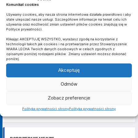
(46. Kacper Dolski), Zbigniew Zakrzewski
Komunikat cookies
Używamy cookies, aby nasza strona internetowa działała prawidłowo i aby
stale ulepszać nasze usługi. Szczegółowe informacje na temat celu ich
używania oraz możliwość zmian ustawień plików cookies znajdują się w
MATCH STATS
Polityce prywatności.
Klikając AKCEPTUJĘ WSZYSTKO, wyrażasz zgodę na korzystanie z
technologii takich jak cookies i na przetwarzanie przez Stowarzyszenie
WIARA LECHA Twoich danych osobowych w celach zgodnych z
BRAMKI
opisanymi poniżej rodzajami plików. Zmiany ustawień możesz dokonać
0
0
poniżej.
Akceptuję
ASYSTY
0
0
Odmów
ŻÓŁTE KARTKI
0
0
Zobacz preferencje
CZERWONE KARTKI
Polityka prywatności strony
Polityka prywatności strony
0
0