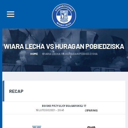
WIARA LECHA VS HURAGAN
POBIEDZISKA
HOME
WIARA LECHA VS HURAGAN POBIEDZISKA
RECAP
BOISKO PRZY ULICY BUŁGARSKIEJ 17
19 LUTEGO 2021
20:45
(SPARING)