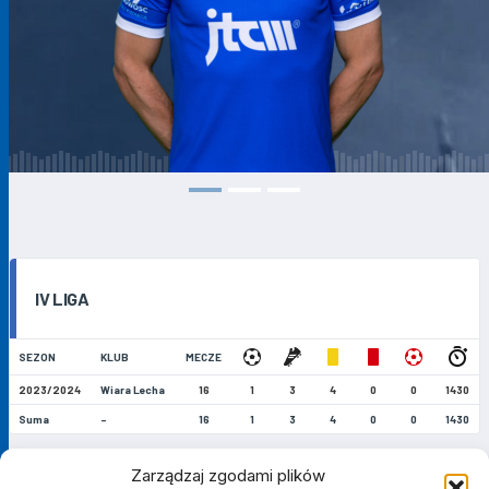
IV LIGA
SEZON
KLUB
MECZE
2023/2024
Wiara Lecha
16
1
3
4
0
0
1430
Suma
-
16
1
3
4
0
0
1430
Zarządzaj zgodami plików