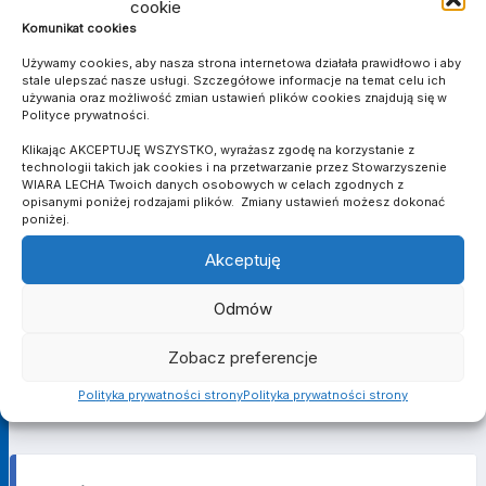
cookie
V LIGA
Komunikat cookies
Używamy cookies, aby nasza strona internetowa działała prawidłowo i aby
SEZON
KLUB
MECZE
stale ulepszać nasze usługi. Szczegółowe informacje na temat celu ich
używania oraz możliwość zmian ustawień plików cookies znajdują się w
2020/2021
Wiara Lecha
12
4
5
4
1
0
1047
Polityce prywatności.
2021/2022
Wiara Lecha
18
7
1
5
0
0
1420
Klikając AKCEPTUJĘ WSZYSTKO, wyrażasz zgodę na korzystanie z
technologii takich jak cookies i na przetwarzanie przez Stowarzyszenie
2022/2023
Wiara Lecha
18
10
1
3
0
0
1579
WIARA LECHA Twoich danych osobowych w celach zgodnych z
Suma
-
48
21
7
12
1
0
4046
opisanymi poniżej rodzajami plików. Zmiany ustawień możesz dokonać
poniżej.
Akceptuję
PUCHAR POLSKI
Odmów
SEZON
KLUB
MECZE
Zobacz preferencje
2023/2024
Wiara Lecha
1
0
0
0
0
0
90
Polityka prywatności strony
Polityka prywatności strony
Suma
-
1
0
0
0
0
0
90