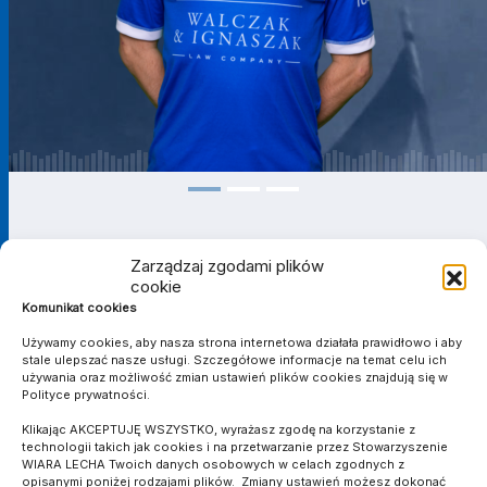
Zarządzaj zgodami plików
cookie
II LIGA FUTSALU
Komunikat cookies
Używamy cookies, aby nasza strona internetowa działała prawidłowo i aby
SEZON
KLUB
MECZE
stale ulepszać nasze usługi. Szczegółowe informacje na temat celu ich
używania oraz możliwość zmian ustawień plików cookies znajdują się w
Wiara Lecha
Polityce prywatności.
2022/2023
9
0
9
1
0
0
0
Poznań
Klikając AKCEPTUJĘ WSZYSTKO, wyrażasz zgodę na korzystanie z
Wiara Lecha
2023/2024
12
1
11
0
1
0
0
technologii takich jak cookies i na przetwarzanie przez Stowarzyszenie
Poznań
WIARA LECHA Twoich danych osobowych w celach zgodnych z
Suma
-
21
1
20
1
1
0
0
opisanymi poniżej rodzajami plików. Zmiany ustawień możesz dokonać