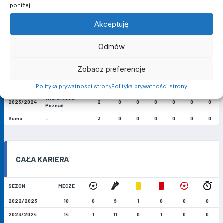
poniżej.
Akceptuję
PUCHAR POLSKI W FUTSALU
Odmów
SEZON
KLUB
MECZE
Zobacz preferencje
Wiara Lecha
2022/2023
1
0
0
0
0
0
0
Poznań
Polityka prywatności strony
Polityka prywatności strony
Wiara Lecha
2023/2024
2
0
0
0
0
0
0
Poznań
Suma
-
3
0
0
0
0
0
0
CAŁA KARIERA
SEZON
MECZE
2022/2023
10
0
9
1
0
0
0
2023/2024
14
1
11
0
1
0
0