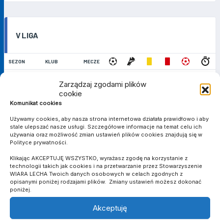
V LIGA
SEZON
KLUB
MECZE
2021/2022
Wiara Lecha
28
1
5
4
0
0
1810
Zarządzaj zgodami plików
2022/2023
Wiara Lecha
26
3
7
4
0
0
2059
cookie
Suma
Komunikat cookies
-
54
4
12
8
0
0
3869
Używamy cookies, aby nasza strona internetowa działała prawidłowo i aby
stale ulepszać nasze usługi. Szczegółowe informacje na temat celu ich
używania oraz możliwość zmian ustawień plików cookies znajdują się w
B-KLASA
Polityce prywatności.
Klikając AKCEPTUJĘ WSZYSTKO, wyrażasz zgodę na korzystanie z
technologii takich jak cookies i na przetwarzanie przez Stowarzyszenie
SEZON
KLUB
MECZE
WIARA LECHA Twoich danych osobowych w celach zgodnych z
opisanymi poniżej rodzajami plików. Zmiany ustawień możesz dokonać
Wiara Lecha II
2023/2024
1
0
1
0
0
0
90
poniżej.
AZS UAM
Suma
-
1
0
1
0
0
0
90
Akceptuję