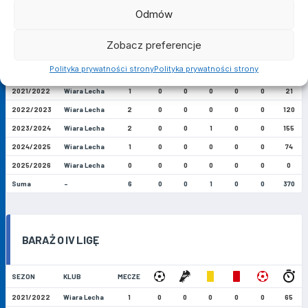
Odmów
PUCHAR POLSKI
Zobacz preferencje
Polityka prywatności strony
Polityka prywatności strony
SEZON
KLUB
MECZE
2021/2022
Wiara Lecha
1
0
0
0
0
0
21
2022/2023
Wiara Lecha
2
0
0
0
0
0
120
2023/2024
Wiara Lecha
2
0
0
1
0
0
155
2024/2025
Wiara Lecha
1
0
0
0
0
0
74
2025/2026
Wiara Lecha
0
0
0
0
0
0
0
Suma
-
6
0
0
1
0
0
370
BARAŻ O IV LIGĘ
SEZON
KLUB
MECZE
2021/2022
Wiara Lecha
1
0
0
0
0
0
65