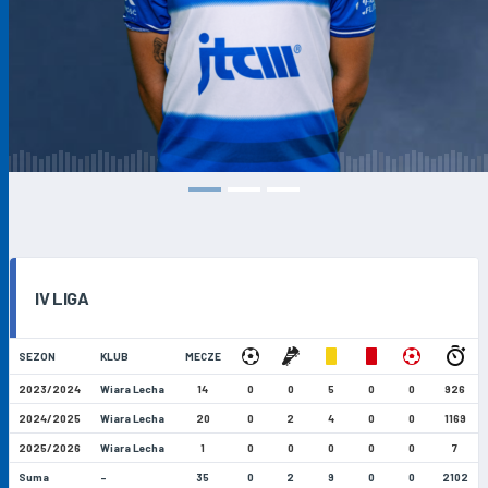
IV LIGA
SEZON
KLUB
MECZE
2023/2024
Wiara Lecha
14
0
0
5
0
0
926
2024/2025
Wiara Lecha
20
0
2
4
0
0
1169
2025/2026
Wiara Lecha
1
0
0
0
0
0
7
Suma
-
35
0
2
9
0
0
2102