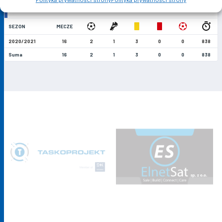
SEZON
MECZE
2020/2021
16
2
1
3
0
0
838
Suma
16
2
1
3
0
0
838