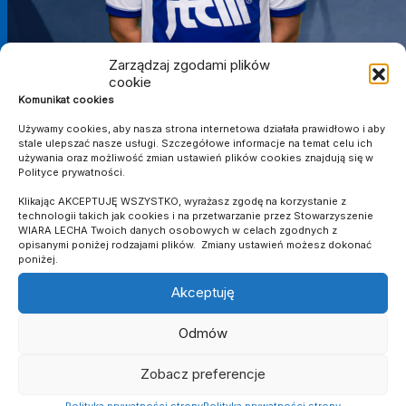
Zarządzaj zgodami plików
cookie
Komunikat cookies
Używamy cookies, aby nasza strona internetowa działała prawidłowo i aby
stale ulepszać nasze usługi. Szczegółowe informacje na temat celu ich
używania oraz możliwość zmian ustawień plików cookies znajdują się w
Polityce prywatności.
Klikając AKCEPTUJĘ WSZYSTKO, wyrażasz zgodę na korzystanie z
technologii takich jak cookies i na przetwarzanie przez Stowarzyszenie
V LIGA
WIARA LECHA Twoich danych osobowych w celach zgodnych z
opisanymi poniżej rodzajami plików. Zmiany ustawień możesz dokonać
poniżej.
SEZON
KLUB
MECZE
Akceptuję
2020/2021
Wiara Lecha
16
2
1
3
0
0
838
Odmów
Suma
-
16
2
1
3
0
0
838
Zobacz preferencje
CAŁA KARIERA
Polityka prywatności strony
Polityka prywatności strony