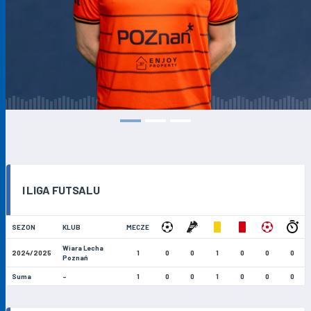
I LIGA FUTSALU
SEZON
KLUB
MECZE
Wiara Lecha
2024/2025
1
0
0
1
0
0
0
Poznań
Suma
-
1
0
0
1
0
0
0