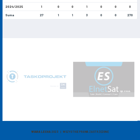
2024/2025
1
0
0
1
0
0
0
Suma
27
1
1
3
0
0
270
WIARA LECHA
2023 | WSZYSTKIE PRAWA ZASTRZEŻONE