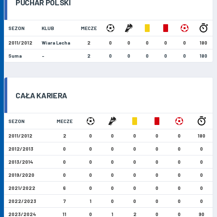
PUCHAR POLSKI
SEZON
KLUB
MECZE
2011/2012
Wiara Lecha
2
0
0
0
0
0
180
Suma
-
2
0
0
0
0
0
180
CAŁA KARIERA
SEZON
MECZE
2011/2012
2
0
0
0
0
0
180
2012/2013
0
0
0
0
0
0
0
2013/2014
0
0
0
0
0
0
0
2019/2020
0
0
0
0
0
0
0
2021/2022
6
0
0
0
0
0
0
2022/2023
7
1
0
0
0
0
0
2023/2024
11
0
1
2
0
0
90