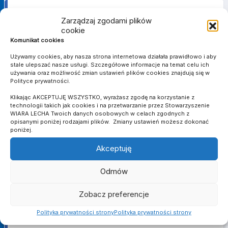
PUCHAR POLSKI W FUTSALU
Zarządzaj zgodami plików
cookie
Komunikat cookies
SEZON
KLUB
MECZE
Używamy cookies, aby nasza strona internetowa działała prawidłowo i aby
Wiara Lecha
stale ulepszać nasze usługi. Szczegółowe informacje na temat celu ich
2023/2024
1
0
0
0
0
0
0
Poznań
używania oraz możliwość zmian ustawień plików cookies znajdują się w
Polityce prywatności.
Wiara Lecha
2024/2025
0
0
0
0
0
0
0
Poznań
Klikając AKCEPTUJĘ WSZYSTKO, wyrażasz zgodę na korzystanie z
Suma
-
1
0
0
0
0
0
0
technologii takich jak cookies i na przetwarzanie przez Stowarzyszenie
WIARA LECHA Twoich danych osobowych w celach zgodnych z
opisanymi poniżej rodzajami plików. Zmiany ustawień możesz dokonać
poniżej.
V LIGA
Akceptuję
Odmów
SEZON
KLUB
MECZE
2019/2020
Wiara Lecha
0
0
0
0
0
0
0
Zobacz preferencje
Suma
-
0
0
0
0
0
0
0
Polityka prywatności strony
Polityka prywatności strony