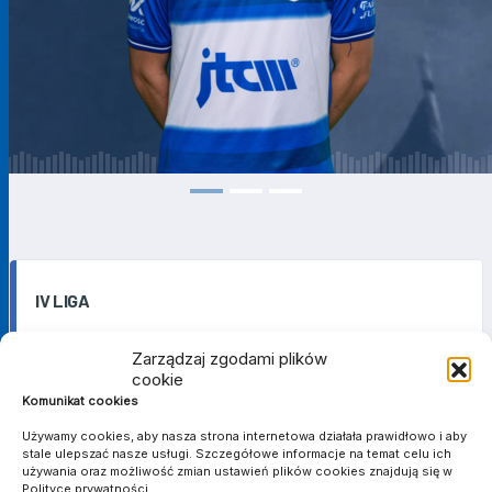
IV LIGA
Zarządzaj zgodami plików
SEZON
KLUB
MECZE
cookie
2023/2024
Wiara Lecha
26
2
1
4
0
0
1701
Komunikat cookies
2024/2025
Wiara Lecha
24
1
3
1
0
0
1525
Używamy cookies, aby nasza strona internetowa działała prawidłowo i aby
Suma
-
50
3
4
5
0
0
3226
stale ulepszać nasze usługi. Szczegółowe informacje na temat celu ich
używania oraz możliwość zmian ustawień plików cookies znajdują się w
Polityce prywatności.