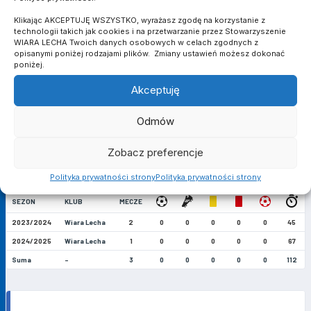
Klikając AKCEPTUJĘ WSZYSTKO, wyrażasz zgodę na korzystanie z
V LIGA
technologii takich jak cookies i na przetwarzanie przez Stowarzyszenie
WIARA LECHA Twoich danych osobowych w celach zgodnych z
opisanymi poniżej rodzajami plików. Zmiany ustawień możesz dokonać
poniżej.
SEZON
KLUB
MECZE
Akceptuję
2022/2023
Wiara Lecha
14
1
4
0
0
0
887
Suma
-
14
1
4
0
0
0
887
Odmów
Zobacz preferencje
PUCHAR POLSKI
Polityka prywatności strony
Polityka prywatności strony
SEZON
KLUB
MECZE
2023/2024
Wiara Lecha
2
0
0
0
0
0
45
2024/2025
Wiara Lecha
1
0
0
0
0
0
67
Suma
-
3
0
0
0
0
0
112