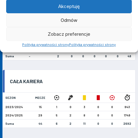
Akceptuję
PUCHAR POLSKI
Odmów
SEZON
KLUB
MECZE
Zobacz preferencje
2023/2024
Wiara Lecha
2
0
0
0
0
0
49
Polityka prywatności strony
Polityka prywatności strony
2024/2025
Wiara Lecha
0
0
0
0
0
0
0
Suma
-
2
0
0
0
0
0
49
CAŁA KARIERA
SEZON
MECZE
2023/2024
15
1
0
3
0
0
943
2024/2025
29
5
2
8
0
0
1749
Suma
44
6
2
11
0
0
2692