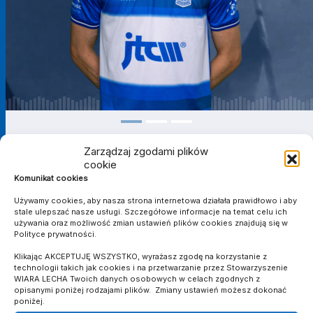
Zarządzaj zgodami plików
cookie
Komunikat cookies
IV LIGA
Używamy cookies, aby nasza strona internetowa działała prawidłowo i aby
stale ulepszać nasze usługi. Szczegółowe informacje na temat celu ich
używania oraz możliwość zmian ustawień plików cookies znajdują się w
SEZON
KLUB
MECZE
Polityce prywatności.
2023/2024
Wiara Lecha
13
1
0
3
0
0
894
Klikając AKCEPTUJĘ WSZYSTKO, wyrażasz zgodę na korzystanie z
technologii takich jak cookies i na przetwarzanie przez Stowarzyszenie
2024/2025
Wiara Lecha
29
5
2
8
0
0
1749
WIARA LECHA Twoich danych osobowych w celach zgodnych z
Suma
-
42
6
2
11
0
0
2643
opisanymi poniżej rodzajami plików. Zmiany ustawień możesz dokonać
poniżej.