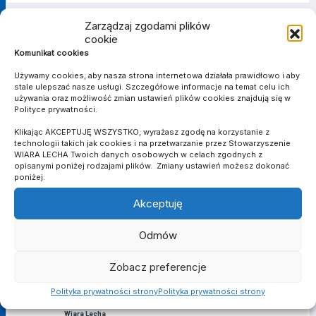
Zarządzaj zgodami plików
cookie
III LIGA FUTSALU
Komunikat cookies
Używamy cookies, aby nasza strona internetowa działała prawidłowo i aby
stale ulepszać nasze usługi. Szczegółowe informacje na temat celu ich
SEZON
KLUB
MECZE
używania oraz możliwość zmian ustawień plików cookies znajdują się w
Polityce prywatności.
Wiara Lecha
2021/2022
13
8
0
1
0
0
0
Poznań
Klikając AKCEPTUJĘ WSZYSTKO, wyrażasz zgodę na korzystanie z
Suma
-
13
8
0
1
0
0
0
technologii takich jak cookies i na przetwarzanie przez Stowarzyszenie
WIARA LECHA Twoich danych osobowych w celach zgodnych z
opisanymi poniżej rodzajami plików. Zmiany ustawień możesz dokonać
poniżej.
PUCHAR POLSKI W FUTSALU
Akceptuję
Odmów
SEZON
KLUB
MECZE
Wiara Lecha
2021/2022
4
0
0
0
0
0
0
Zobacz preferencje
Poznań
Wiara Lecha
2022/2023
1
0
0
0
0
0
0
Polityka prywatności strony
Polityka prywatności strony
Poznań
Wiara Lecha