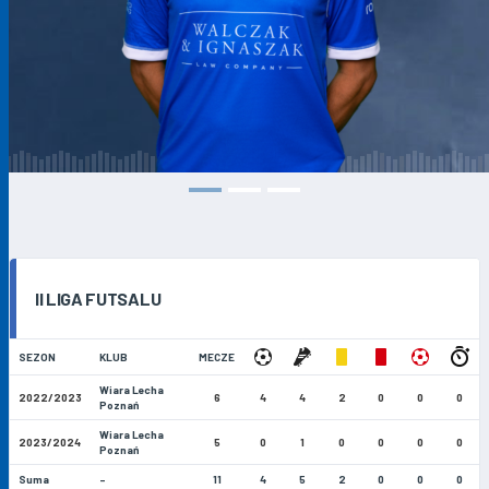
II LIGA FUTSALU
SEZON
KLUB
MECZE
Wiara Lecha
2022/2023
6
4
4
2
0
0
0
Poznań
Wiara Lecha
2023/2024
5
0
1
0
0
0
0
Poznań
Suma
-
11
4
5
2
0
0
0