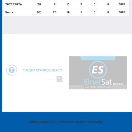
2023/2024
28
8
10
5
0
0
1665
Suma
52
20
14
8
0
0
1665
WIARA LECHA
2023 | WSZYSTKIE PRAWA ZASTRZEŻONE