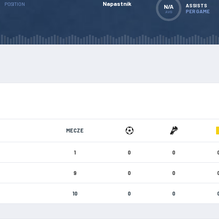
Napastnik
POSITION
ASSISTS
N/A
PER GAME
AVG
MECZE
1
0
0
9
0
0
10
0
0