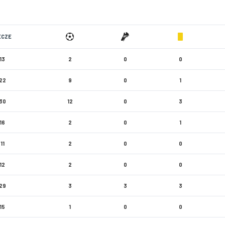
ECZE
13
2
0
0
22
9
0
1
30
12
0
3
16
2
0
1
11
2
0
0
12
2
0
0
29
3
3
3
15
1
0
0