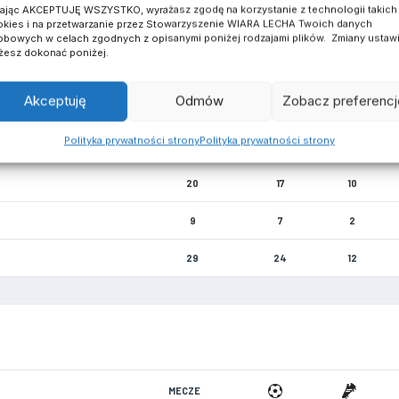
kając AKCEPTUJĘ WSZYSTKO, wyrażasz zgodę na korzystanie z technologii takich 
13
2
0
0
kies i na przetwarzanie przez Stowarzyszenie WIARA LECHA Twoich danych
bowych w celach zgodnych z opisanymi poniżej rodzajami plików. Zmiany ustaw
esz dokonać poniżej.
Akceptuję
Odmów
Zobacz preferencj
Polityka prywatności strony
Polityka prywatności strony
MECZE
20
17
10
9
7
2
29
24
12
MECZE