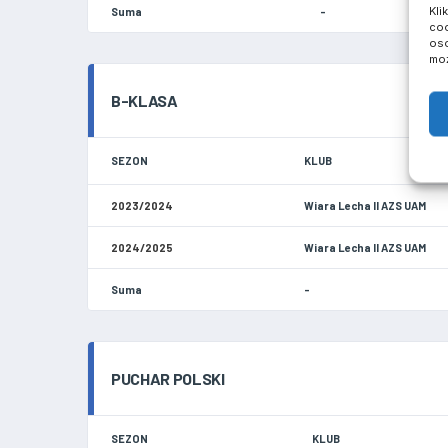
Kli
Suma
-
coo
oso
moż
B-KLASA
SEZON
KLUB
2023/2024
Wiara Lecha II AZS UAM
2024/2025
Wiara Lecha II AZS UAM
Suma
-
PUCHAR POLSKI
SEZON
KLUB