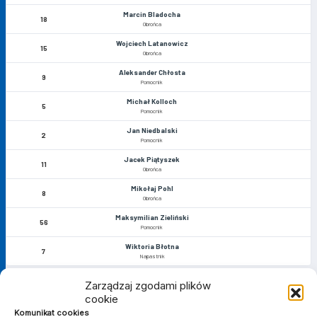
Marcin Bladocha
18
Obrońca
Wojciech Latanowicz
15
Obrońca
Aleksander Chłosta
9
Pomocnik
Michał Kolloch
5
Pomocnik
Jan Niedbalski
2
Pomocnik
Jacek Piątyszek
11
Obrońca
Mikołaj Pohl
8
Obrońca
Maksymilian Zieliński
56
Pomocnik
Wiktoria Błotna
7
Napastnik
Zarządzaj zgodami plików
cookie
MATCH STATS
Komunikat cookies