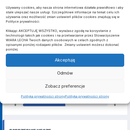
Używamy cookies, aby nasza strona internetowa działała prawidłowo i aby
stale ulepszać nasze usługi. Szczegółowe informacje na temat celu ich
BRAMKI
używania oraz możliwość zmian ustawień plików cookies znajdują się w
0
4
Polityce prywatności.
Klikając AKCEPTUJĘ WSZYSTKO, wyrażasz zgodę na korzystanie z
ASYSTY
technologii takich jak cookies i na przetwarzanie przez Stowarzyszenie
0
0
WIARA LECHA Twoich danych osobowych w celach zgodnych z
opisanymi poniżej rodzajami plików. Zmiany ustawień możesz dokonać
ŻÓŁTE KARTKI
poniżej.
0
0
Akceptuję
CZERWONE KARTKI
0
0
Odmów
MINUTY
Zobacz preferencje
0
0
Polityka prywatności strony
Polityka prywatności strony
RZUTY KARNE
0
0