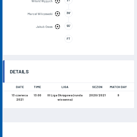
21'
Witold Wypych
38'
Marcel Wilczewski
55'
Jakub Osses
FT
DETAILS
DATE
TIME
LIGA
SEZON
MATCH DAY
13 czerwca
13:00
III Liga Okręgowa (runda
2020/2021
9
2021
wiosenna)