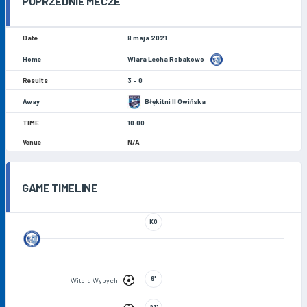
POPRZEDNIE MECZE
8 maja 2021
Wiara Lecha Robakowo
3 - 0
Błękitni II Owińska
10:00
N/A
GAME TIMELINE
KO
6'
Witold Wypych