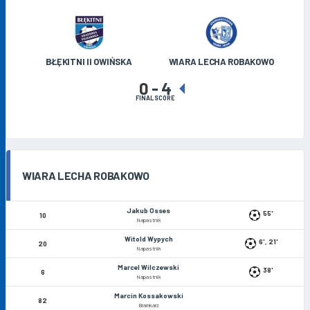
BŁĘKITNI II OWIŃSKA
WIARA LECHA ROBAKOWO
0
-
4
FINAL SCORE
WIARA LECHA ROBAKOWO
Jakub Osses
55'
10
Napastnik
Witold Wypych
6', 21'
20
Napastnik
Marcel Wilczewski
38'
6
Napastnik
Marcin Kossakowski
82
Bramkarz