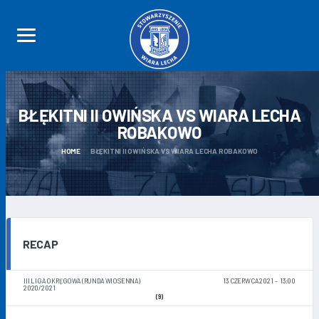
BŁĘKITNI II OWIŃSKA VS WIARA LECHA
ROBAKOWO
HOME
BŁĘKITNI II OWIŃSKA VS WIARA LECHA ROBAKOWO
RECAP
III LIGA OKRĘGOWA (RUNDA WIOSENNA)
13 CZERWCA 2021
13:00
2020/2021
(9)