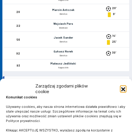
Napastnik
20'
Marcin Antczak
20
9'
Obrońca
Wojciech Pers
22
Bramkarz
14'
Jacek Sander
56
25'
Obrońca
Łukasz Norek
30'
92
Obrońca
Mateusz Jedliński
93
Napastnik
Zarządzaj zgodami plików
MATCH STATS
cookie
Komunikat cookies
Używamy cookies, aby nasza strona internetowa działała prawidłowo i aby
BRAMKI
stale ulepszać nasze usługi. Szczegółowe informacje na temat celu ich
0
4
używania oraz możliwość zmian ustawień plików cookies znajdują się w
Polityce prywatności.
ŻÓŁTE KARTKI
Klikając AKCEPTUJĘ WSZYSTKO, wyrażasz zgodę na korzystanie z
0
2