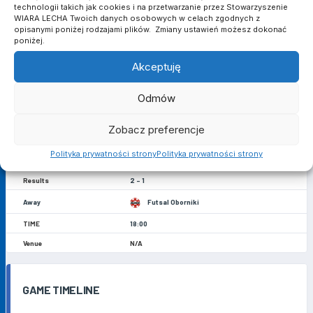
technologii takich jak cookies i na przetwarzanie przez Stowarzyszenie
WIARA LECHA Twoich danych osobowych w celach zgodnych z
CZERWONE KARTKI
opisanymi poniżej rodzajami plików. Zmiany ustawień możesz dokonać
0
0
poniżej.
Akceptuję
Odmów
POPRZEDNIE MECZE
Zobacz preferencje
11 grudnia 2021
Polityka prywatności strony
Polityka prywatności strony
Wiara Lecha Poznań
2 - 1
Futsal Oborniki
18:00
N/A
GAME TIMELINE