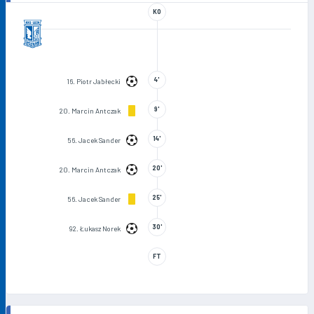
KO
4'
16. Piotr Jabłecki
9'
20. Marcin Antczak
14'
56. Jacek Sander
20'
20. Marcin Antczak
25'
56. Jacek Sander
30'
92. Łukasz Norek
FT