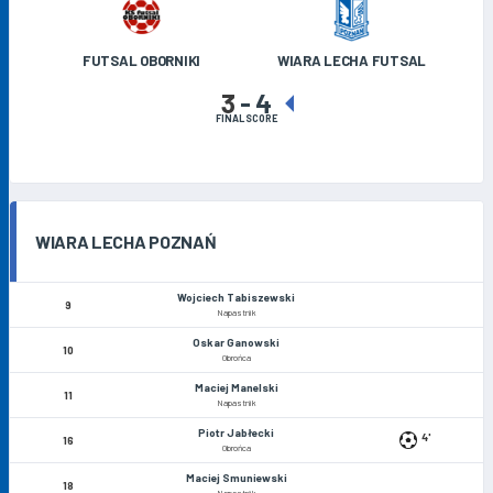
FUTSAL OBORNIKI
WIARA LECHA FUTSAL
3
-
4
FINAL SCORE
WIARA LECHA POZNAŃ
Wojciech Tabiszewski
9
Napastnik
Oskar Ganowski
10
Obrońca
Maciej Manelski
11
Napastnik
Piotr Jabłecki
4'
16
Obrońca
Maciej Smuniewski
18