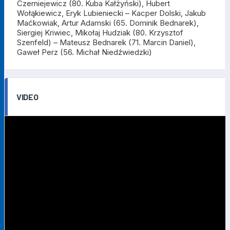
Czerniejewicz (80. Kuba Kałżyński), Hubert
Wołąkiewicz, Eryk Lubieniecki –
Kacper Dolski, Jakub
Maćkowiak, Artur Adamski (65. Dominik Bednarek),
Siergiej Kriwiec, Mikołaj Hudziak (80. Krzysztof
Szenfeld) – Mateusz Bednarek (71. Marcin Daniel),
Gaweł Perz (56. Michał Niedźwiedzki)
VIDEO