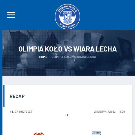
OLIMPIA KOŁO VS WIARA
LECHA
HOME
OLIMPIA KOŁO VS WIARA LECHA
RECAP
V LIGA 2022/2023
21 SIERPNIA 2022
15:00
(2)