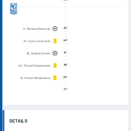
34'
11. Mateusz Bednarek
40'
24. Eryk Lubieniecki
61'
82. Siergiej Krivets
66'
90. Michał Niedźwiedzki
90'
19. Hubert Wołąkiewicz
FT
DETAILS