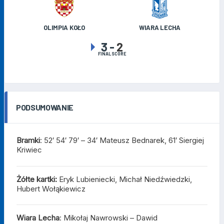
OLIMPIA KOŁO
WIARA LECHA
3
-
2
FINAL SCORE
PODSUMOWANIE
Bramki
: 52′ 54′ 79′ – 34′ Mateusz Bednarek, 61′ Siergiej
Kriwiec
Żółte kartki:
Eryk Lubieniecki, Michał Niedźwiedzki,
Hubert Wołąkiewicz
Wiara
Lecha
:
Mikołaj Nawrowski – Dawid