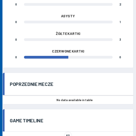
0
2
ASYSTY
0
1
ŻÓŁTE KARTKI
0
3
CZERWONE KARTKI
0
0
POPRZEDNIE MECZE
No data available in table
GAME TIMELINE
KO