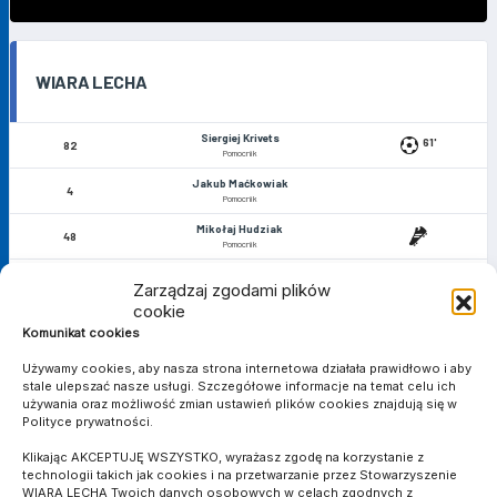
WIARA LECHA
Siergiej Krivets
61'
82
Pomocnik
Jakub Maćkowiak
4
Pomocnik
Mikołaj Hudziak
48
Pomocnik
Dominik Bednarek
6
Zarządzaj zgodami plików
Obrońca
cookie
Mateusz Bednarek
34'
11
Komunikat cookies
Napastnik
Gaweł Perz
Używamy cookies, aby nasza strona internetowa działała prawidłowo i aby
17
Pomocnik
stale ulepszać nasze usługi. Szczegółowe informacje na temat celu ich
używania oraz możliwość zmian ustawień plików cookies znajdują się w
Marcin Daniel
18
Polityce prywatności.
Pomocnik
Hubert Wołąkiewicz
Klikając AKCEPTUJĘ WSZYSTKO, wyrażasz zgodę na korzystanie z
90'
19
Obrońca
technologii takich jak cookies i na przetwarzanie przez Stowarzyszenie
WIARA LECHA Twoich danych osobowych w celach zgodnych z