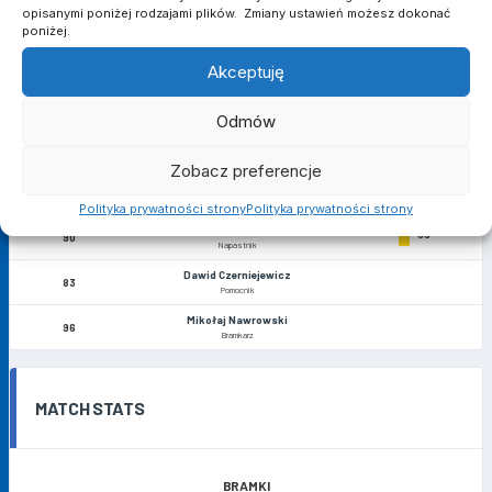
Kacper Dolski
20
opisanymi poniżej rodzajami plików. Zmiany ustawień możesz dokonać
Napastnik
poniżej.
Eryk Lubieniecki
40'
24
Obrońca
Akceptuję
Kuba Kałżyński
28
Obrońca
Odmów
Krzysztof Szenfeld
56
Pomocnik
Zobacz preferencje
Artur Adamski
84
Obrońca
Polityka prywatności strony
Polityka prywatności strony
Michał Niedźwiedzki
66'
90
Napastnik
Dawid Czerniejewicz
83
Pomocnik
Mikołaj Nawrowski
96
Bramkarz
MATCH STATS
BRAMKI