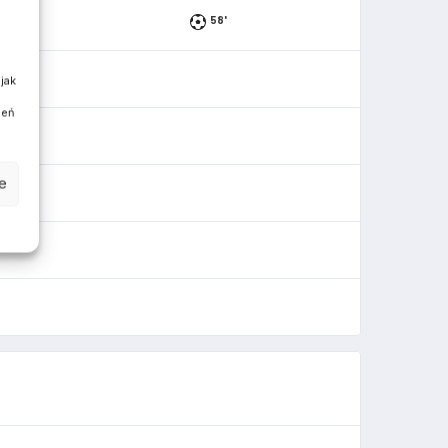
58'
jak
ień
e