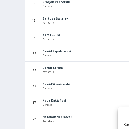
Gracjan Pachelski
15
Obrońca
Bartosz Świątek
16
Pomocnik
Kamil Lulka
19
Pomocnik
Dawid Szpakowski
20
Obrońca
Jakub Stranz
22
Pomocnik
Dawid Wiśniewski
25
Obrońca
Kuba Kałżyński
27
Obrońca
Mateusz Maćkowski
57
Bramkarz
Kom