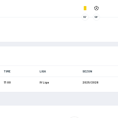
55'
58'
TIME
LIGA
SEZON
17:00
IV Liga
2025/2026