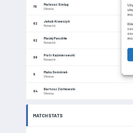
Mateusz Szeląg
Uży
78
Obrońca
ule
moż
Jakub Krawczyk
82
Kli
Pomocnik
coo
oso
moż
Maciej Paschke
82
Pomocnik
Piotr Kaźmierowski
88
Pomocnik
Maks Dominiak
6
Obrońca
Bartosz Ziółkowski
84
Obrońca
MATCH STATS