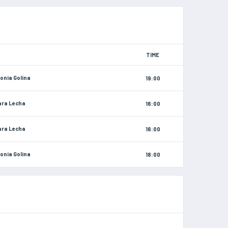
TIME
onia Golina
19:00
ra Lecha
16:00
ra Lecha
16:00
onia Golina
18:00