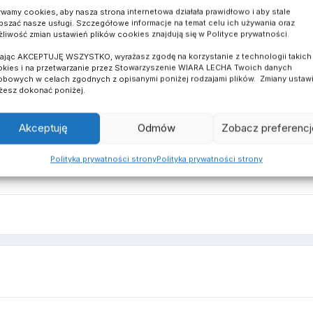
wamy cookies, aby nasza strona internetowa działała prawidłowo i aby stale
pszać nasze usługi. Szczegółowe informacje na temat celu ich używania oraz
liwość zmian ustawień plików cookies znajdują się w Polityce prywatności.
kając AKCEPTUJĘ WSZYSTKO, wyrażasz zgodę na korzystanie z technologii takich 
kies i na przetwarzanie przez Stowarzyszenie WIARA LECHA Twoich danych
bowych w celach zgodnych z opisanymi poniżej rodzajami plików. Zmiany ustaw
esz dokonać poniżej.
Akceptuję
Odmów
Zobacz preferencj
Polityka prywatności strony
Polityka prywatności strony