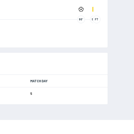
90'
90'
FT
MATCH DAY
5