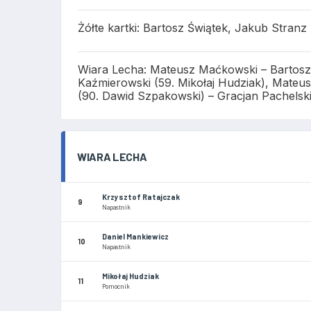
Żółte kartki: Bartosz Świątek, Jakub Stranz
Wiara Lecha: Mateusz Maćkowski – Bartosz 
Kaźmierowski (59. Mikołaj Hudziak), Mateus
(90. Dawid Szpakowski) – Gracjan Pachelski
WIARA LECHA
Krzysztof Ratajczak
9
Napastnik
Daniel Mankiewicz
10
Napastnik
Mikołaj Hudziak
11
Pomocnik