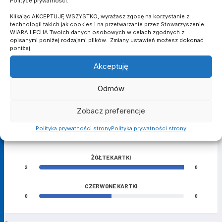
Polityce prywatności.
15
Obrońca
Klikając AKCEPTUJĘ WSZYSTKO, wyrażasz zgodę na korzystanie z
21', 66'
Michał Niedźwiedzki
technologii takich jak cookies i na przetwarzanie przez Stowarzyszenie
9
Napastnik
WIARA LECHA Twoich danych osobowych w celach zgodnych z
opisanymi poniżej rodzajami plików. Zmiany ustawień możesz dokonać
poniżej.
MATCH STATS
Akceptuję
Odmów
BRAMKI
Zobacz preferencje
8
2
Polityka prywatności strony
Polityka prywatności strony
ASYSTY
7
0
ŻÓŁTE KARTKI
2
0
CZERWONE KARTKI
0
0