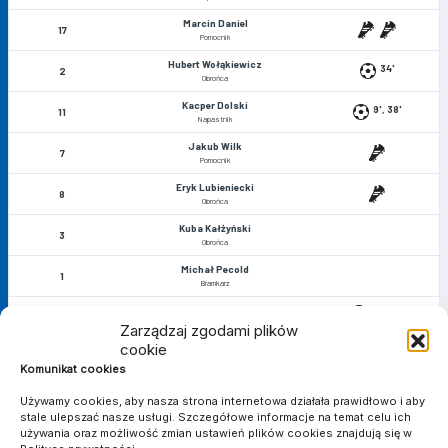
Marcin Daniel
17
Pomocnik
Hubert Wołąkiewicz
34'
2
Obrońca
Kacper Dolski
9', 38'
11
Napastnik
Jakub Wilk
7
Pomocnik
Eryk Lubieniecki
8
Obrońca
Kuba Kałżyński
3
Obrońca
Michał Pecold
1
Bramkarz
13', 54'
Siergiej Krivets
10
Zarządzaj zgodami plików
90'
Pomocnik
cookie
Artur Adamski
Komunikat cookies
5
Obrońca
Używamy cookies, aby nasza strona internetowa działała prawidłowo i aby
Tomasz Smura
18
stale ulepszać nasze usługi. Szczegółowe informacje na temat celu ich
Pomocnik
używania oraz możliwość zmian ustawień plików cookies znajdują się w
Stanisław Makowski