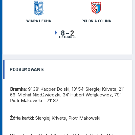
WIARA LECHA
POLONIA GOLINA
8
-
2
FINAL SCORE
PODSUMOWANIE
Bramka
: 9′ 38′ Kacper Dolski, 13′ 54′ Siergiej Krivets, 21′
66′ Michał Niedźwiedzki, 34′ Hubert Wołąkiewicz, 79′
Piotr Makowski – 71′ 87′
Żółta kartki:
Siergiej Krivets, Piotr Makowski