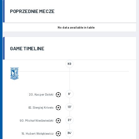
POPRZEDNIE MECZE
No data available in table
GAME TIMELINE
KO
9'
20. Kacper Dolski
13'
82. Siergiej Krivets
21'
90. Michał Niedźwiedzki
34'
19. Hubert Wołąkiewicz