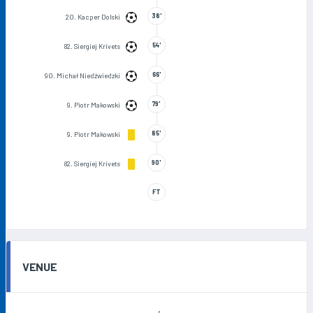
38'
20. Kacper Dolski
54'
82. Siergiej Krivets
66'
90. Michał Niedźwiedzki
79'
9. Piotr Makowski
85'
9. Piotr Makowski
90'
82. Siergiej Krivets
FT
VENUE