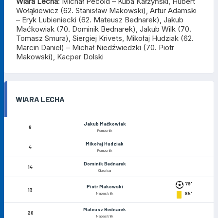
Wiara
Lecha
:
Michał Pecold – Kuba Kałżyński, Hubert
Wołąkiewicz (62. Stanisław Makowski), Artur Adamski
–
Eryk Lubieniecki (62. Mateusz Bednarek), Jakub
Maćkowiak (70. Dominik Bednarek), Jakub Wilk (70.
Tomasz Smura), Siergiej Krivets, Mikołaj Hudziak (62.
Marcin Daniel) – Michał Niedźwiedzki (70. Piotr
Makowski), Kacper Dolski
WIARA LECHA
Jakub Maćkowiak
6
Pomocnik
Mikołaj Hudziak
4
Pomocnik
Dominik Bednarek
14
Obrońca
79'
Piotr Makowski
13
85'
Napastnik
Mateusz Bednarek
20
Napastnik