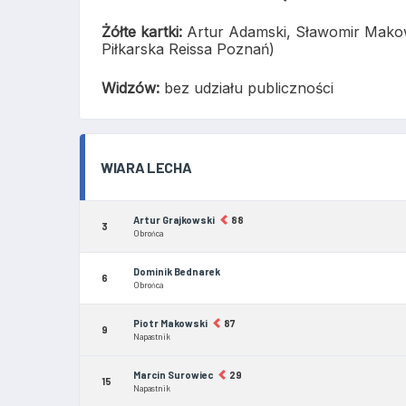
Żółte kartki:
Artur Adamski, Sławomir Makow
Piłkarska Reissa Poznań)
Widzów:
bez udziału publiczności
WIARA LECHA
Artur Grajkowski
88
3
Obrońca
Dominik Bednarek
6
Obrońca
Piotr Makowski
87
9
Napastnik
Marcin Surowiec
29
15
Napastnik