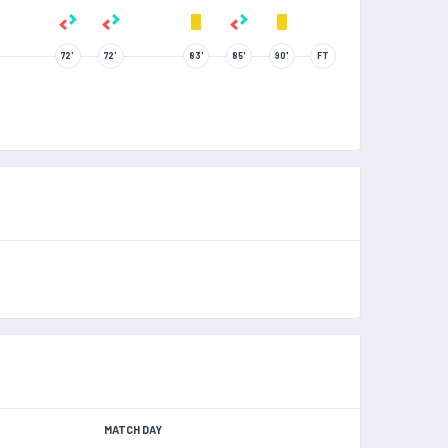
72'
72'
83'
85'
90'
FT
MATCH DAY