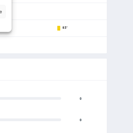
e
83'
0
0