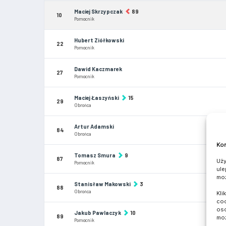
Maciej Skrzypczak
89
10
Pomocnik
Hubert Ziółkowski
22
Pomocnik
Dawid Kaczmarek
27
Pomocnik
Maciej Łaszyński
15
29
Obrońca
Artur Adamski
84
Obrońca
Kom
Tomasz Smura
9
87
Uży
Pomocnik
ule
moż
Stanisław Makowski
3
88
Obrońca
Kli
coo
oso
Jakub Pawlaczyk
10
89
moż
Pomocnik