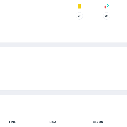
51'
60'
TIME
LIGA
SEZON