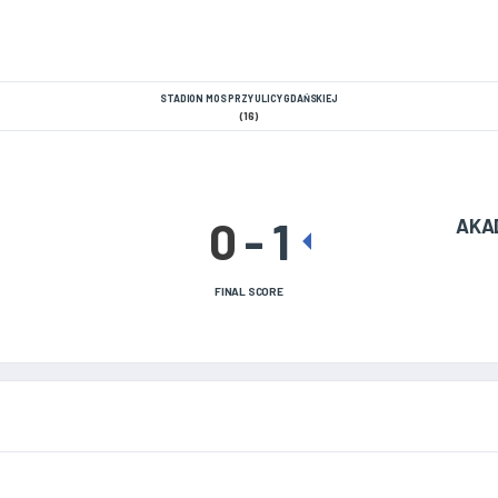
STADION MOS PRZY ULICY GDAŃSKIEJ
(16)
0
-
1
AKA
FINAL SCORE