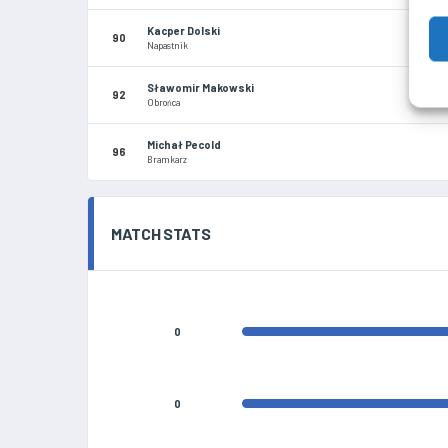
Kacper Dolski
90
Napastnik
Sławomir Makowski
92
Obrońca
Michał Pecold
96
Bramkarz
MATCH STATS
0
0