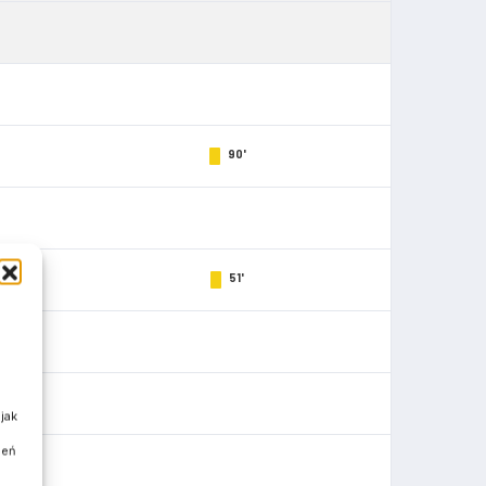
90'
51'
jak
ień