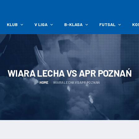
KLUB
V LIGA
B-KLASA
FUTSAL
KO
WIARA LECHA VS APR
POZNAŃ
HOME
WIARA LECHA VS APR POZNAŃ