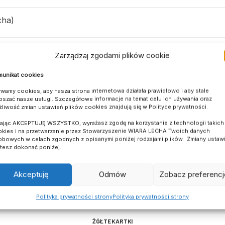
cha)
k) – Dominik Bednarek (80. Jakub Nowak), Patryk Olaszc
Zarządzaj zgodami plików cookie
ysztof Szenfeld (55. Jakub Błachowicz) – Daniel Mankiewi
cin Daniel (70. Patryk Antończak) – Piotr Makowski (70. 
unikat cookies
wamy cookies, aby nasza strona internetowa działała prawidłowo i aby stale
pszać nasze usługi. Szczegółowe informacje na temat celu ich używania oraz
liwość zmian ustawień plików cookies znajdują się w Polityce prywatności.
kając AKCEPTUJĘ WSZYSTKO, wyrażasz zgodę na korzystanie z technologii takich 
kies i na przetwarzanie przez Stowarzyszenie WIARA LECHA Twoich danych
bowych w celach zgodnych z opisanymi poniżej rodzajami plików. Zmiany ustaw
esz dokonać poniżej.
BRAMKI
Akceptuję
Odmów
Zobacz preferencj
ASYSTY
Polityka prywatności strony
Polityka prywatności strony
ŻÓŁTE KARTKI