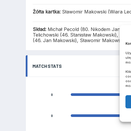
Żółta kartka:
Sławomir Makowski (Wiara Le
Skład:
Michał Pecold (80. Nikodem Jankowia
Telichowski (46. Stanisław Makowski), Krz
(46. Jan Makowski), Sławomir Makowski, Mar
Kom
Uży
ule
moż
MATCH STATS
Kli
coo
oso
moż
0
0