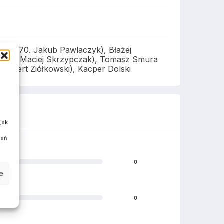
zyk (70. Jakub Pawlaczyk), Błażej
cz (55. Maciej Skrzypczak), Tomasz Smura
Hubert Ziółkowski), Kacper Dolski
jak
ień
0
e
0