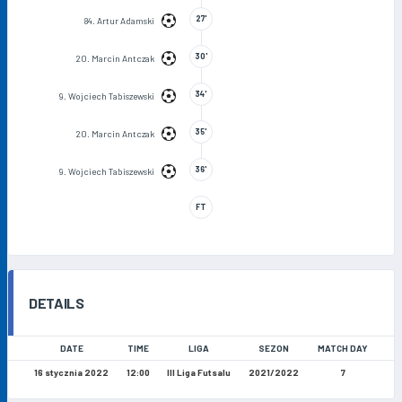
27'
84. Artur Adamski
30'
20. Marcin Antczak
34'
9. Wojciech Tabiszewski
35'
20. Marcin Antczak
36'
9. Wojciech Tabiszewski
FT
DETAILS
DATE
TIME
LIGA
SEZON
MATCH DAY
16 stycznia 2022
12:00
III Liga Futsalu
2021/2022
7