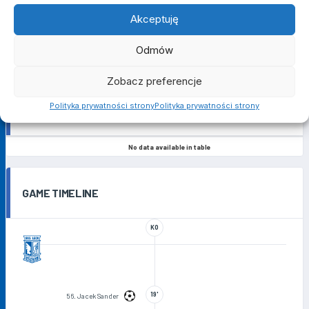
1
0
Akceptuję
CZERWONE KARTKI
Odmów
0
0
Zobacz preferencje
Polityka prywatności strony
Polityka prywatności strony
POPRZEDNIE MECZE
No data available in table
GAME TIMELINE
KO
19'
56. Jacek Sander