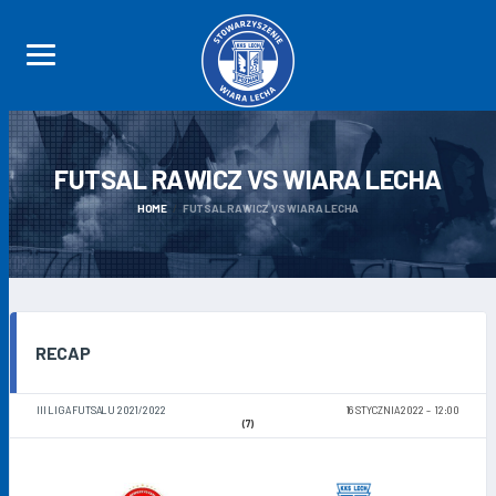
FUTSAL RAWICZ VS WIARA
LECHA
HOME
FUTSAL RAWICZ VS WIARA LECHA
RECAP
III LIGA FUTSALU 2021/2022
16 STYCZNIA 2022
12:00
(7)