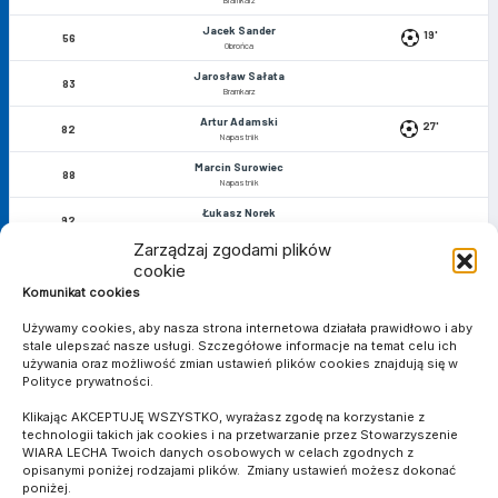
Bramkarz
Jacek Sander
19'
56
Obrońca
Jarosław Sałata
83
Bramkarz
Artur Adamski
27'
82
Napastnik
Marcin Surowiec
88
Napastnik
Łukasz Norek
92
Obrońca
Zarządzaj zgodami plików
Mateusz Jedliński
93
cookie
Napastnik
Komunikat cookies
Używamy cookies, aby nasza strona internetowa działała prawidłowo i aby
MATCH STATS
stale ulepszać nasze usługi. Szczegółowe informacje na temat celu ich
używania oraz możliwość zmian ustawień plików cookies znajdują się w
Polityce prywatności.
Klikając AKCEPTUJĘ WSZYSTKO, wyrażasz zgodę na korzystanie z
BRAMKI
technologii takich jak cookies i na przetwarzanie przez Stowarzyszenie
2
6
WIARA LECHA Twoich danych osobowych w celach zgodnych z
opisanymi poniżej rodzajami plików. Zmiany ustawień możesz dokonać
poniżej.
ŻÓŁTE KARTKI