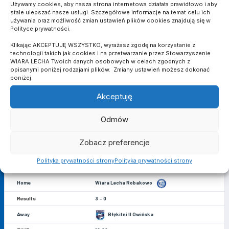
3
2
Używamy cookies, aby nasza strona internetowa działała prawidłowo i aby
stale ulepszać nasze usługi. Szczegółowe informacje na temat celu ich
używania oraz możliwość zmian ustawień plików cookies znajdują się w
Polityce prywatności.
Klikając AKCEPTUJĘ WSZYSTKO, wyrażasz zgodę na korzystanie z
POPRZEDNIE MECZE
technologii takich jak cookies i na przetwarzanie przez Stowarzyszenie
WIARA LECHA Twoich danych osobowych w celach zgodnych z
opisanymi poniżej rodzajami plików. Zmiany ustawień możesz dokonać
13 czerwca 2021
poniżej.
Błękitni II Owińska
Akceptuję
0 - 4
Odmów
Wiara Lecha Robakowo
13:00
Zobacz preferencje
N/A
Polityka prywatności strony
Polityka prywatności strony
8 maja 2021
Wiara Lecha Robakowo
3 - 0
Błękitni II Owińska