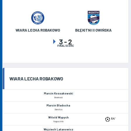
WIARA LECHA ROBAKOWO
BŁĘKITNI II OWIŃSKA
3
-
2
FINAL SCORE
WIARA LECHA ROBAKOWO
Marcin Kossakowski
Bramkarz
Marcin Bladocha
Obrońca
Witold Wypych
54'
Napastnik
Wojciech Latanowicz