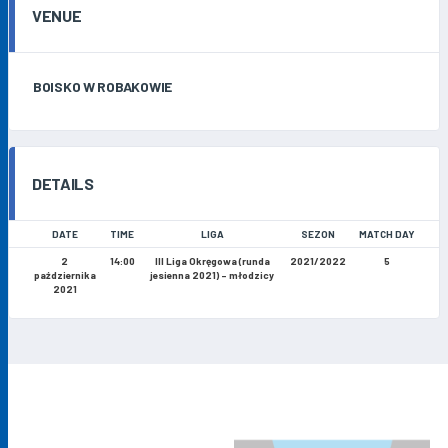
VENUE
BOISKO W ROBAKOWIE
DETAILS
DATE
TIME
LIGA
SEZON
MATCH DAY
2
14:00
III Liga Okręgowa (runda
2021/2022
5
października
jesienna 2021) - młodzicy
2021