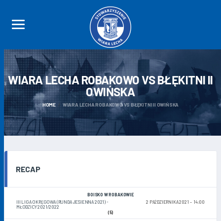
WIARA LECHA ROBAKOWO VS BŁĘKITNI II
OWIŃSKA
HOME
WIARA LECHA ROBAKOWO VS BŁĘKITNI II OWIŃSKA
RECAP
BOISKO W ROBAKOWIE
III LIGA OKRĘGOWA (RUNDA JESIENNA 2021) -
2 PAŹDZIERNIKA 2021
14:00
MŁODZICY 2021/2022
(5)