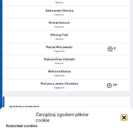
Obrońca
Aleksander Chłosta
Pomocnik
Michał Kolloch
Pomocnik
Mikołaj Pohl
Obrońca
Marcel Wilczewski
6'
Napastnik
Maksymilian Zieliński
Pomocnik
Wiktoria Błotna
Napastnik
Marianna Jeske-Choińska
26'
Napastnik
MATCH STATS
Zarządzaj zgodami plików
cookie
Komunikat cookies
BRAMKI