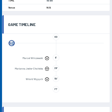
10:00
N/A
GAME TIMELINE
KO
6'
Marcel Wilczewski
26'
Marianna Jeske-Choińska
54'
Witold Wypych
FT