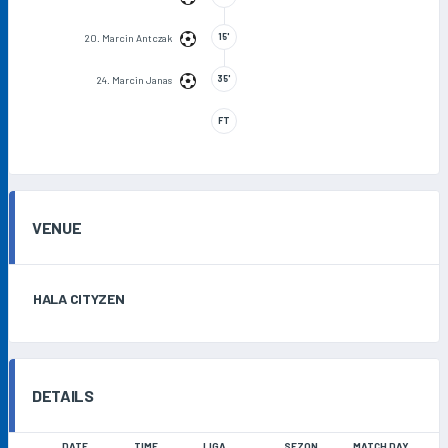
15'
20. Marcin Antczak
35'
24. Marcin Janas
FT
VENUE
HALA CITYZEN
DETAILS
DATE
TIME
LIGA
SEZON
MATCH DAY