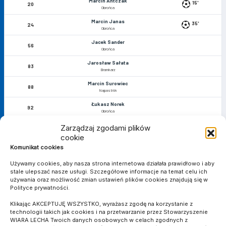
Marcin Antczak
15'
20
Obrońca
Marcin Janas
35'
24
Obrońca
Jacek Sander
56
Obrońca
Jarosław Sałata
83
Bramkarz
Marcin Surowiec
88
Napastnik
Łukasz Norek
92
Obrońca
Zarządzaj zgodami plików
cookie
MATCH STATS
Komunikat cookies
Używamy cookies, aby nasza strona internetowa działała prawidłowo i aby
stale ulepszać nasze usługi. Szczegółowe informacje na temat celu ich
używania oraz możliwość zmian ustawień plików cookies znajdują się w
BRAMKI
Polityce prywatności.
4
2
Klikając AKCEPTUJĘ WSZYSTKO, wyrażasz zgodę na korzystanie z
ŻÓŁTE KARTKI
technologii takich jak cookies i na przetwarzanie przez Stowarzyszenie
WIARA LECHA Twoich danych osobowych w celach zgodnych z
0
0