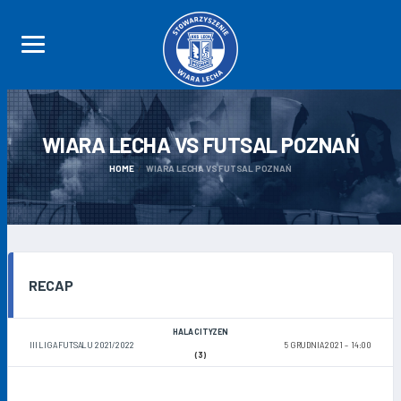
WIARA LECHA VS FUTSAL
POZNAŃ
HOME
WIARA LECHA VS FUTSAL POZNAŃ
RECAP
HALA CITYZEN
III LIGA FUTSALU 2021/2022
5 GRUDNIA 2021
14:00
(3)