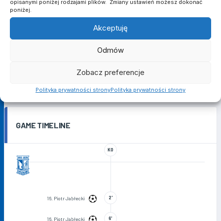
opisanymi poniżej rodzajami plików. Zmiany ustawień możesz dokonać
poniżej.
CZERWONE KARTKI
0
0
Akceptuję
Odmów
POPRZEDNIE MECZE
Zobacz preferencje
Polityka prywatności strony
Polityka prywatności strony
No data available in table
GAME TIMELINE
KO
2'
16. Piotr Jabłecki
6'
16. Piotr Jabłecki