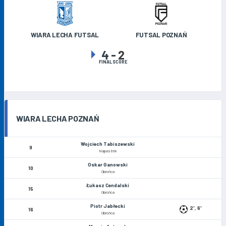
WIARA LECHA FUTSAL
FUTSAL POZNAŃ
4
-
2
FINAL SCORE
WIARA LECHA POZNAŃ
Wojciech Tabiszewski
9
Napastnik
Oskar Ganowski
10
Obrońca
Łukasz Cendalski
15
Obrońca
Piotr Jabłecki
2', 6'
16
Obrońca