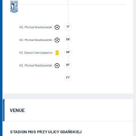
11'
90. Michał Niedźwiedzki
38'
90. Michał Niedźwiedzki
66'
93. Dawid Czerniejewicz
67'
90. Michał Niedźwiedzki
FT
VENUE
STADION MOS PRZY ULICY GDAŃSKIEJ