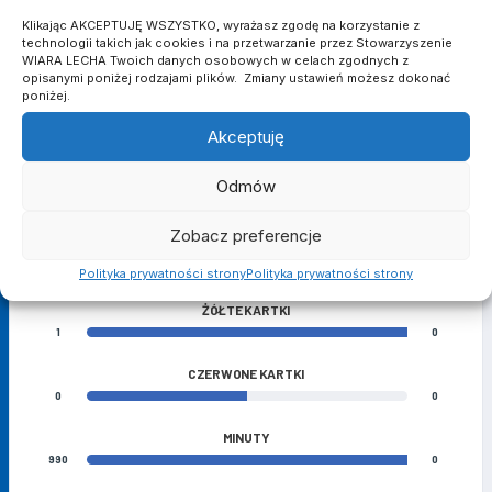
Kacper Dolski
20
Klikając AKCEPTUJĘ WSZYSTKO, wyrażasz zgodę na korzystanie z
Napastnik
technologii takich jak cookies i na przetwarzanie przez Stowarzyszenie
WIARA LECHA Twoich danych osobowych w celach zgodnych z
opisanymi poniżej rodzajami plików. Zmiany ustawień możesz dokonać
poniżej.
MATCH STATS
Akceptuję
BRAMKI
Odmów
3
0
Zobacz preferencje
ASYSTY
2
0
Polityka prywatności strony
Polityka prywatności strony
ŻÓŁTE KARTKI
1
0
CZERWONE KARTKI
0
0
MINUTY
990
0