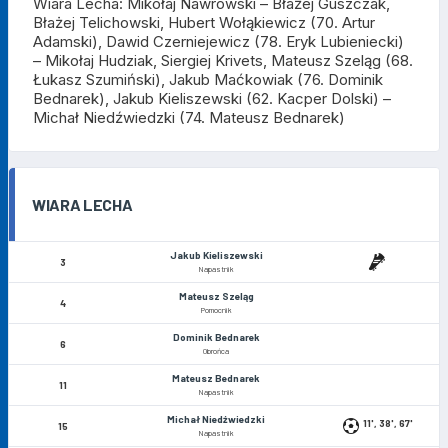
Wiara Lecha: Mikołaj Nawrowski – Błażej Guszczak,
Błażej Telichowski, Hubert Wołąkiewicz (70. Artur
Adamski), Dawid Czerniejewicz (78. Eryk Lubieniecki)
– Mikołaj Hudziak, Siergiej Krivets, Mateusz Szeląg (68.
Łukasz Szumiński), Jakub Maćkowiak (76. Dominik
Bednarek), Jakub Kieliszewski (62. Kacper Dolski) –
Michał Niedźwiedzki (74. Mateusz Bednarek)
WIARA LECHA
Jakub Kieliszewski
3
Napastnik
Mateusz Szeląg
4
Pomocnik
Dominik Bednarek
6
Obrońca
Mateusz Bednarek
11
Napastnik
Michał Niedźwiedzki
11', 38', 67'
15
Napastnik