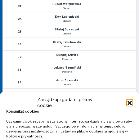
Hubert Wołąkiewicz
19
Obrońca
Eryk Lubieniecki
24
Obrońca
Błażej Guszczak
28
Obrońca
Błażej Telichowski
66
Obrońca
Siergiej Krivets
82
Pomocnik
Łukasz Szumiński
83
Pomocnik
Artur Adamski
84
Obrońca
Jakub Maćkowiak
88
Pomocnik
Zarządzaj zgodami plików
cookie
Mikołaj Hudziak
90
Pomocnik
Komunikat cookies
Dawid Czerniejewicz
66'
93
Używamy cookies, aby nasza strona internetowa działała prawidłowo i aby
Pomocnik
stale ulepszać nasze usługi. Szczegółowe informacje na temat celu ich
Mikołaj Nawrowski
używania oraz możliwość zmian ustawień plików cookies znajdują się w
96
Bramkarz
Polityce prywatności.