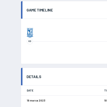
GAME TIMELINE
KO
DETAILS
DATE
T
19 marca 2023
10