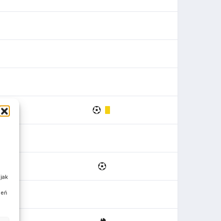
jak
ień