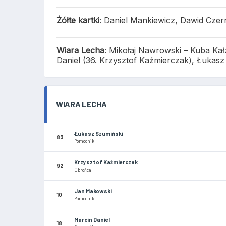
Żółte kartki
: Daniel Mankiewicz, Dawid Czer
Wiara
Lecha
:
Mikołaj Nawrowski – Kuba Kałż
Daniel (36. Krzysztof Kaźmierczak), Łukasz 
WIARA LECHA
Łukasz Szumiński
83
Pomocnik
Krzysztof Kaźmierczak
92
Obrońca
Jan Makowski
10
Pomocnik
Marcin Daniel
18