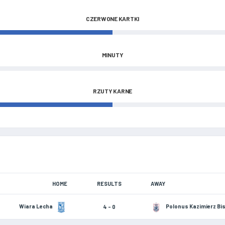
CZERWONE KARTKI
MINUTY
RZUTY KARNE
HOME
RESULTS
AWAY
Wiara Lecha
Polonus Kazimierz Bi
4 - 0