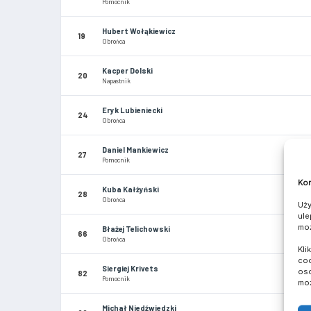
Pomocnik
Hubert Wołąkiewicz
19
Obrońca
Kacper Dolski
20
Napastnik
Eryk Lubieniecki
24
Obrońca
Daniel Mankiewicz
27
Pomocnik
Kom
Kuba Kałżyński
28
Obrońca
Uży
ule
moż
Błażej Telichowski
66
Obrońca
Kli
coo
Siergiej Krivets
oso
82
Pomocnik
moż
Michał Niedźwiedzki