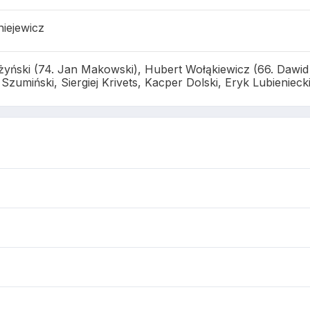
niejewicz
yński (74. Jan Makowski), Hubert Wołąkiewicz (66. Dawid C
Szumiński, Siergiej Krivets, Kacper Dolski, Eryk Lubieniec