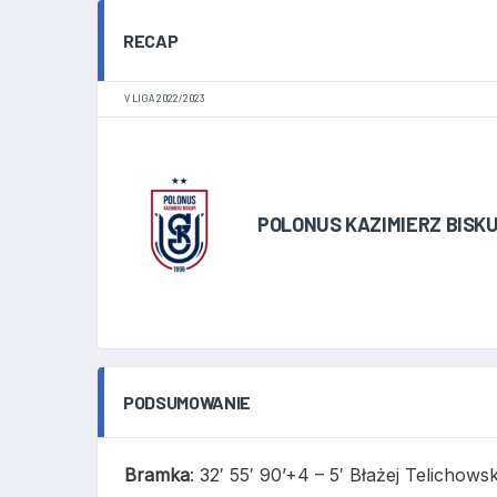
RECAP
V LIGA 2022/2023
POLONUS KAZIMIERZ BISKU
PODSUMOWANIE
Bramka
: 32′ 55′ 90’+4 – 5′ Błażej Telichows