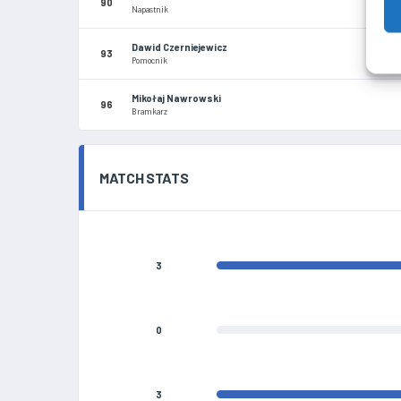
90
Napastnik
Dawid Czerniejewicz
93
Pomocnik
Mikołaj Nawrowski
96
Bramkarz
MATCH STATS
3
0
3