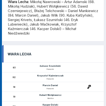
Wiara
Lecha
:
Mikołaj Nawrowski – Artur Adamski (68.
Mikołaj Hudziak)
, Hubert Wołąkiewicz (56. Dawid
Czerniejewicz), Błażej Telichowski – Daniel Mankiewicz
(84. Marcin Daniel), Jakub Wilk (90. Kuba Kałżyński),
Siergiej Krivets, Łukasz Szumiński (46. Eryk
Lubieniecki), Jakub Maćkowiak, Krzysztof
Kaźmierczak (46. Kacper DolskI) – Michał
Niedźwiedzki
WIARA LECHA
Łukasz Szumiński
83
Pomocnik
Krzysztof Kaźmierczak
92
Pomocnik
Marcin Daniel
18
Pomocnik
Hubert Wołąkiewicz
19
Obrońca
Kacper Dolski