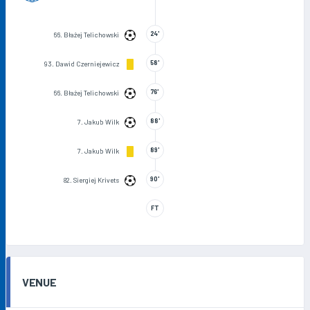
24'
66. Błażej Telichowski
58'
93. Dawid Czerniejewicz
76'
66. Błażej Telichowski
88'
7. Jakub Wilk
89'
7. Jakub Wilk
90'
82. Siergiej Krivets
FT
VENUE