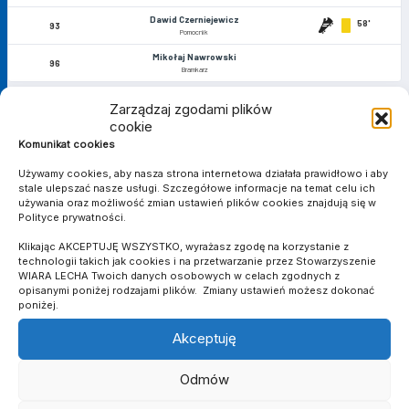
Dawid Czerniejewicz
58'
93
Pomocnik
Mikołaj Nawrowski
96
Bramkarz
Zarządzaj zgodami plików
cookie
MATCH STATS
Komunikat cookies
Używamy cookies, aby nasza strona internetowa działała prawidłowo i aby
stale ulepszać nasze usługi. Szczegółowe informacje na temat celu ich
BRAMKI
używania oraz możliwość zmian ustawień plików cookies znajdują się w
4
2
Polityce prywatności.
Klikając AKCEPTUJĘ WSZYSTKO, wyrażasz zgodę na korzystanie z
ASYSTY
technologii takich jak cookies i na przetwarzanie przez Stowarzyszenie
4
0
WIARA LECHA Twoich danych osobowych w celach zgodnych z
opisanymi poniżej rodzajami plików. Zmiany ustawień możesz dokonać
ŻÓŁTE KARTKI
poniżej.
2
0
Akceptuję
CZERWONE KARTKI
0
0
Odmów
MINUTY