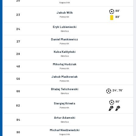
20
Napastnik
88'
Jakub Wilk
23
89'
Pomocnik
Eryk Lubieniecki
24
Obrońca
Daniel Mankiewicz
27
Pomocnik
Kuba Kałżyński
28
Obrońca
Mikołaj Hudziak
48
Pomocnik
Jakub Maćkowiak
56
Pomocnik
Błażej Telichowski
24', 76'
66
Obrońca
90'
Siergiej Krivets
82
Pomocnik
Artur Adamski
84
Obrońca
Michał Niedźwiedzki
90
Napastnik