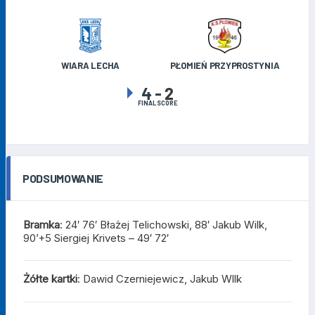
WIARA LECHA
PŁOMIEŃ PRZYPROSTYNIA
4
-
2
FINAL SCORE
PODSUMOWANIE
Bramka
: 24′ 76′ Błażej Telichowski, 88′ Jakub Wilk,
90’+5 Siergiej Krivets – 49′ 72′
Żółte kartki
: Dawid Czerniejewicz, Jakub Wllk