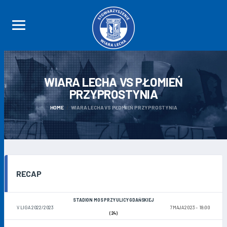
WIARA LECHA VS PŁOMIEŃ
PRZYPROSTYNIA
HOME
WIARA LECHA VS PŁOMIEŃ PRZYPROSTYNIA
RECAP
STADION MOS PRZY ULICY GDAŃSKIEJ
V LIGA 2022/2023
7 MAJA 2023
18:00
(24)