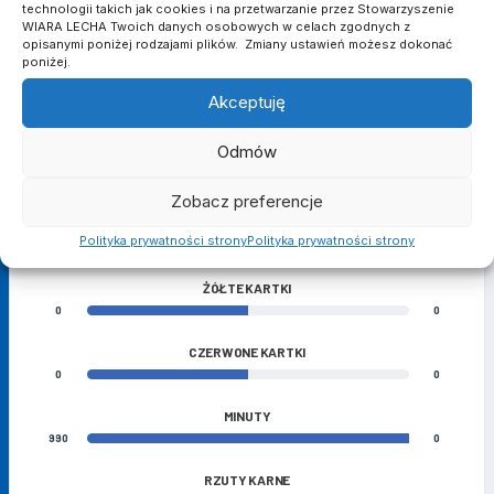
96
technologii takich jak cookies i na przetwarzanie przez Stowarzyszenie
Bramkarz
WIARA LECHA Twoich danych osobowych w celach zgodnych z
opisanymi poniżej rodzajami plików. Zmiany ustawień możesz dokonać
poniżej.
MATCH STATS
Akceptuję
Odmów
BRAMKI
3
1
Zobacz preferencje
ASYSTY
Polityka prywatności strony
Polityka prywatności strony
2
0
ŻÓŁTE KARTKI
0
0
CZERWONE KARTKI
0
0
MINUTY
990
0
RZUTY KARNE