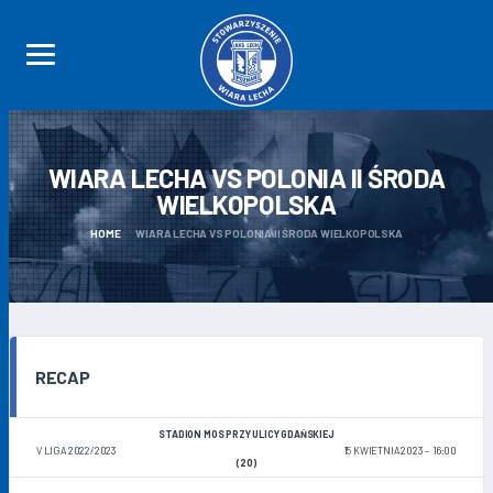
WIARA LECHA VS POLONIA II ŚRODA
WIELKOPOLSKA
HOME
WIARA LECHA VS POLONIA II ŚRODA WIELKOPOLSKA
RECAP
STADION MOS PRZY ULICY GDAŃSKIEJ
V LIGA 2022/2023
15 KWIETNIA 2023
16:00
(20)