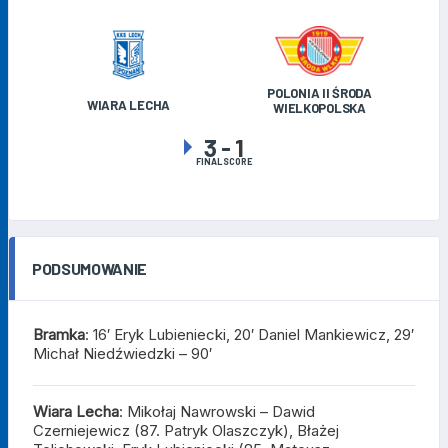
POLONIA II ŚRODA
WIARA LECHA
WIELKOPOLSKA
3
-
1
FINAL SCORE
PODSUMOWANIE
Bramka
: 16′ Eryk Lubieniecki, 20′ Daniel Mankiewicz, 29′
Michał Niedźwiedzki – 90′
Wiara
Lecha
:
Mikołaj Nawrowski – Dawid
Czerniejewicz (87. Patryk Olaszczyk), Błażej