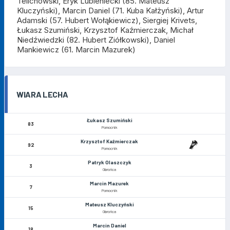
Telichowski, Eryk Lubieniecki (85. Mateusz
Kluczyński), Marcin Daniel (71. Kuba Kałżyński), Artur
Adamski (57. Hubert Wołąkiewicz)
, Siergiej Krivets,
Łukasz Szumiński, Krzysztof Kaźmierczak, Michał
Niedźwiedzki (82. Hubert Ziółkowski), Daniel
Mankiewicz (61. Marcin Mazurek)
WIARA LECHA
Łukasz Szumiński
83
Pomocnik
Krzysztof Kaźmierczak
92
Pomocnik
Patryk Olaszczyk
3
Obrońca
Marcin Mazurek
7
Pomocnik
Mateusz Kluczyński
15
Obrońca
Marcin Daniel
18