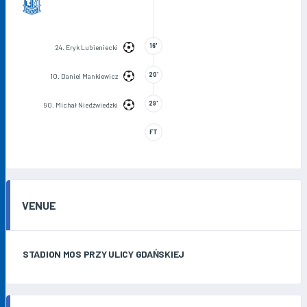
16'
24. Eryk Lubieniecki
20'
10. Daniel Mankiewicz
29'
90. Michał Niedźwiedzki
FT
VENUE
STADION MOS PRZY ULICY GDAŃSKIEJ