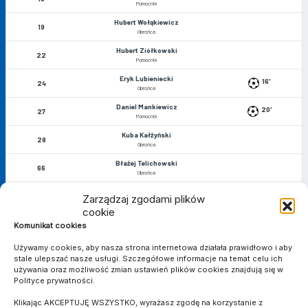
Pomocnik
Hubert Wołąkiewicz
19
Obrońca
Hubert Ziółkowski
22
Pomocnik
Eryk Lubieniecki
16'
24
Obrońca
Daniel Mankiewicz
20'
27
Pomocnik
Kuba Kałżyński
28
Obrońca
Błażej Telichowski
66
Obrońca
Siergiej Krivets
82
Zarządzaj zgodami plików
Pomocnik
cookie
Artur Adamski
84
Komunikat cookies
Obrońca
Używamy cookies, aby nasza strona internetowa działała prawidłowo i aby
Michał Niedźwiedzki
29'
90
stale ulepszać nasze usługi. Szczegółowe informacje na temat celu ich
Napastnik
używania oraz możliwość zmian ustawień plików cookies znajdują się w
Dawid Czerniejewicz
Polityce prywatności.
93
Pomocnik
Klikając AKCEPTUJĘ WSZYSTKO, wyrażasz zgodę na korzystanie z
Mikołaj Nawrowski