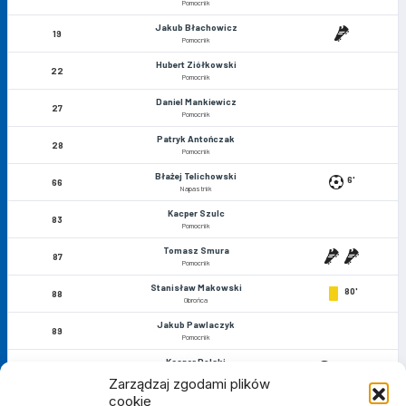
Pomocnik
Jakub Błachowicz
19
Pomocnik
Hubert Ziółkowski
22
Pomocnik
Daniel Mankiewicz
27
Pomocnik
Patryk Antończak
28
Pomocnik
Błażej Telichowski
6'
66
Napastnik
Kacper Szulc
83
Pomocnik
Tomasz Smura
87
Pomocnik
Stanisław Makowski
80'
88
Obrońca
Jakub Pawlaczyk
89
Pomocnik
Kacper Dolski
54', 60'
90
Napastnik
Zarządzaj zgodami plików
cookie
Sławomir Makowski
92