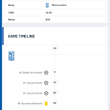
Wiara Lecha
15:00
N/A
GAME TIMELINE
KO
6'
66. Błażej Telichowski
54'
20. Kacper Dolski
60'
20. Kacper Dolski
80'
88. Stanisław Makowski