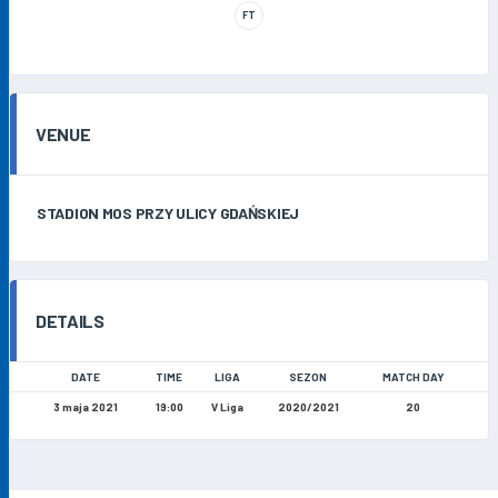
FT
VENUE
STADION MOS PRZY ULICY GDAŃSKIEJ
DETAILS
DATE
TIME
LIGA
SEZON
MATCH DAY
3 maja 2021
19:00
V Liga
2020/2021
20