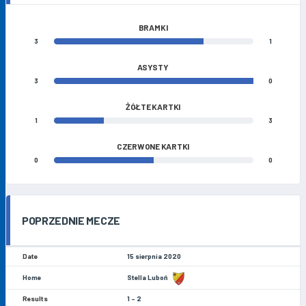
BRAMKI
3
1
ASYSTY
3
0
ŻÓŁTE KARTKI
1
3
CZERWONE KARTKI
0
0
POPRZEDNIE MECZE
15 sierpnia 2020
Stella Luboń
1 - 2