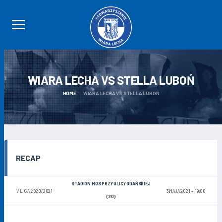
WIARA LECHA VS STELLA
LUBOŃ
HOME
WIARA LECHA VS STELLA LUBOŃ
RECAP
STADION MOS PRZY ULICY GDAŃSKIEJ
V LIGA 2020/2021
3 MAJA 2021
19:00
(20)