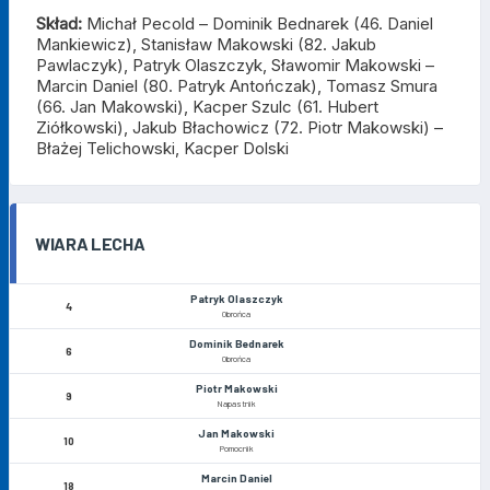
Skład:
Michał Pecold – Dominik Bednarek (46. Daniel
Mankiewicz), Stanisław Makowski (82. Jakub
Pawlaczyk), Patryk Olaszczyk, Sławomir Makowski –
Marcin Daniel (80. Patryk Antończak), Tomasz Smura
(66. Jan Makowski), Kacper Szulc (61. Hubert
Ziółkowski), Jakub Błachowicz (72. Piotr Makowski) –
Błażej Telichowski, Kacper Dolski
WIARA LECHA
Patryk Olaszczyk
4
Obrońca
Dominik Bednarek
6
Obrońca
Piotr Makowski
9
Napastnik
Jan Makowski
10
Pomocnik
Marcin Daniel
18