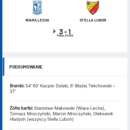
WIARA LECHA
STELLA LUBOŃ
3
-
1
FINAL SCORE
PODSUMOWANIE
Bramki:
54′ 60′ Kacper Dolski, 6′ Błażej Telichowski –
37′
Żółte kartki:
Stanisław Makowski (Wiara Lecha),
Tomasz Mroczyński, Marcin Mroczyński, Oleksandr
Hladysh (wszyscy Stella Luboń)