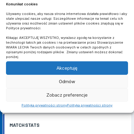
Obrońca
Komunikat cookies
Michał Pecold
96
Używamy cookies, aby nasza strona internetowa działała prawidłowo i aby
Bramkarz
stale ulepszać nasze usługi. Szczegółowe informacje na temat celu ich
używania oraz możliwość zmian ustawień plików cookies znajdują się w
Polityce prywatności.
STAFF
Klikając AKCEPTUJĘ WSZYSTKO, wyrażasz zgodę na korzystanie z
technologii takich jak cookies i na przetwarzanie przez Stowarzyszenie
WIARA LECHA Twoich danych osobowych w celach zgodnych z
opisanymi poniżej rodzajami plików. Zmiany ustawień możesz dokonać
FIZJOTERAPEUTA:
WERONIKA JURKOWSKA
poniżej.
KIEROWNIK:
KAROL JARONI
Akceptuję
TRENER BRAMKARZY:
ADAM GÓRSKI
Odmów
ASYSTENT TRENERA:
MACIEJ ŁASZYŃSKI
TRENER:
HUBERT WOŁĄKIEWICZ
Zobacz preferencje
TRENER:
ŁUKASZ KUBIAK
Polityka prywatności strony
Polityka prywatności strony
MATCH STATS