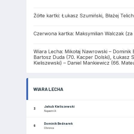
Żółte kartki: Łukasz Szumiński, Błażej Teli
Czerwona kartka: Maksymilian Walczak (za 
Wiara Lecha: Mikołaj Nawrowski – Dominik B
Bartosz Duda (70. Kacper Dolski), Łukasz 
Kieliszewski) – Daniel Mankiewicz (66. Mat
WIARA LECHA
Jakub Kieliszewski
3
Napastnik
Dominik Bednarek
6
Obrońca