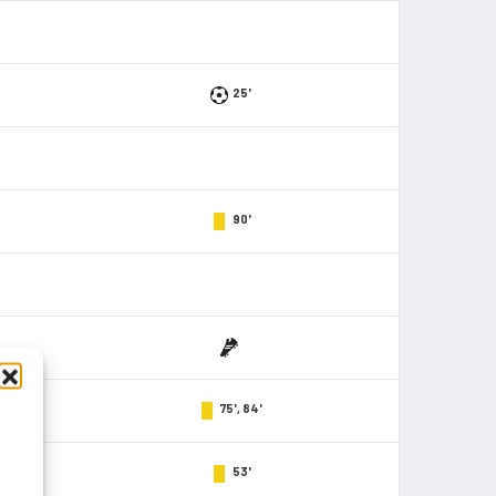
25'
90'
75', 84'
53'