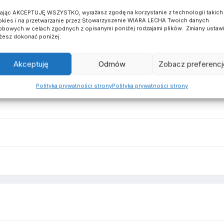
kając AKCEPTUJĘ WSZYSTKO, wyrażasz zgodę na korzystanie z technologii takich 
kies i na przetwarzanie przez Stowarzyszenie WIARA LECHA Twoich danych
bowych w celach zgodnych z opisanymi poniżej rodzajami plików. Zmiany ustaw
esz dokonać poniżej.
Akceptuję
Odmów
Zobacz preferencj
Polityka prywatności strony
Polityka prywatności strony