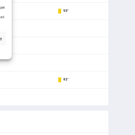
jak
50'
ień
e
62'