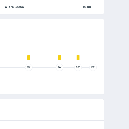
Wiara Lecha
15:00
75'
84'
90'
FT