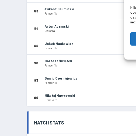
Kli
Łukasz Szumiński
83
coo
Pomocnik
oso
moż
Artur Adamski
84
Obrońca
Jakub Maćkowiak
88
Pomocnik
Bartosz Świątek
90
Pomocnik
Dawid Czerniejewicz
93
Pomocnik
Mikołaj Nawrowski
96
Bramkarz
MATCH STATS