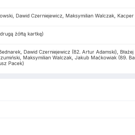
chowski, Dawid Czerniejewicz, Maksymilian Walczak, Kacper
drugą żółtą kartkę)
ednarek, Dawid Czerniejewicz (82. Artur Adamski), Błażej
Szumiński, Maksymilian Walczak, Jakub Maćkowiak (89. Bar
eusz Pacek)