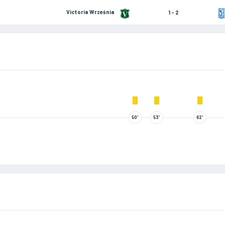
Victoria Września
1 - 2
50'
53'
62'