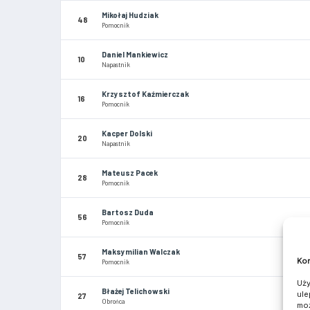
Mikołaj Hudziak
48
Pomocnik
Daniel Mankiewicz
10
Napastnik
Krzysztof Kaźmierczak
16
Pomocnik
Kacper Dolski
20
Napastnik
Mateusz Pacek
28
Pomocnik
Bartosz Duda
56
Pomocnik
Maksymilian Walczak
57
Kom
Pomocnik
Uży
Błażej Telichowski
ule
27
Obrońca
moż