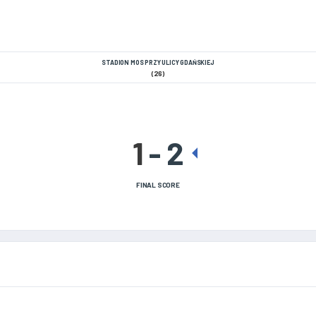
STADION MOS PRZY ULICY GDAŃSKIEJ
(26)
1
-
2
FINAL SCORE